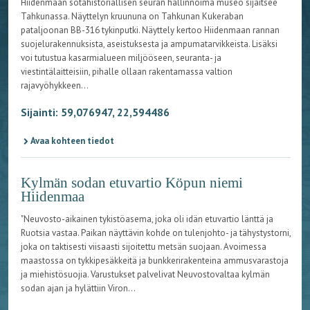
Hiidenmaan sotahistoriallisen seuran hallinnoima museo sijaitsee
Tahkunassa. Näyttelyn kruununa on Tahkunan Kukeraban
pataljoonan BB-316 tykinputki. Näyttely kertoo Hiidenmaan rannan
suojelurakennuksista, aseistuksesta ja ampumatarvikkeista. Lisäksi
voi tutustua kasarmialueen miljööseen, seuranta- ja
viestintälaitteisiin, pihalle ollaan rakentamassa valtion
rajavyöhykkeen...
Sijainti: 59,076947, 22,594486
Avaa kohteen tiedot
Kylmän sodan etuvartio Köpun niemi
Hiidenmaa
"Neuvosto-aikainen tykistöasema, joka oli idän etuvartio länttä ja
Ruotsia vastaa. Paikan näyttävin kohde on tulenjohto- ja tähystystorni,
joka on taktisesti viisaasti sijoitettu metsän suojaan. Avoimessa
maastossa on tykkipesäkkeitä ja bunkkerirakenteina ammusvarastoja
ja miehistösuojia. Varustukset palvelivat Neuvostovaltaa kylmän
sodan ajan ja hylättiin Viron...