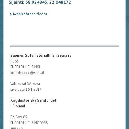
Sijainti: 58,924843, 22,048172
Avaa kohteen tiedot
Suomen Sotahistoriallinen Seura ry
PL 65
FI-00101 HELSINKI
koordinaatit@sshs.fi
Valokuvat SA-kuva
Live date 16.1.2014
Krigshistoriska Samfundet
i Finland
Po Box 65
FI-00101 HELSINGFORS,
FINLAND