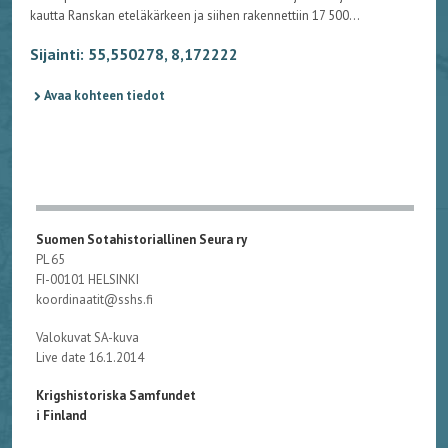
kautta Ranskan eteläkärkeen ja siihen rakennettiin 17 500...
Sijainti: 55,550278, 8,172222
Avaa kohteen tiedot
Suomen Sotahistoriallinen Seura ry
PL 65
FI-00101 HELSINKI
koordinaatit@sshs.fi
Valokuvat SA-kuva
Live date 16.1.2014
Krigshistoriska Samfundet
i Finland