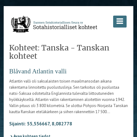
Kohteet: Tanska - Tanskan
kohteet
Blåvand Atlantin valli
Atlantin valli oli saksalaisten toisen maailmansodan aikana
rakentama linnoitettu puolustuslinja. Sen tarkoitus oli puolustaa
natsi-Saksaa odotetulta Englannista tulevalta liittoutuneiden
hyökkäykseltä. Atlantin vallin rakentaminen aloitettiin vuonna 1942.
Vallin pituus oli 3 800 kilometriä. Se ulottui Pohjois-Norjasta Tanskan
kautta Ranskan eteläkärkeen ja siihen rakennettiin 17 500...
Sijainti: 55,556667, 8,082778
Avaa kohteen tiedot