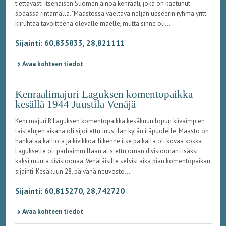
tiettävästi itsenäisen Suomen ainoa kenraali, joka on kaatunut
sodassa rintamalla. "Maastossa vaeltava neljän upseerin ryhmä yritti
kiiruhtaa tavoitteena olevalle mäelle, mutta sinne oli...
Sijainti: 60,835833, 28,821111
Avaa kohteen tiedot
Kenraalimajuri Laguksen komentopaikka
kesällä 1944 Juustila Venäjä
Kenr.majuri R.Laguksen komentopaikka kesäkuun lopun kiivaimpien
taistelujen aikana oli sijoitettu Juustilan kylän itäpuolelle. Maasto on
hankalaa kalliota ja kivikkoa, liikenne itse paikalla oli kovaa koska
Lagukselle oli parhaimmillaan alistettu oman divisioonan lisäksi
kaksi muuta divisioonaa. Venäläisille selvisi aika pian komentopaikan
sijainti. Kesäkuun 28. päivänä neuvosto...
Sijainti: 60,815270, 28,742720
Avaa kohteen tiedot