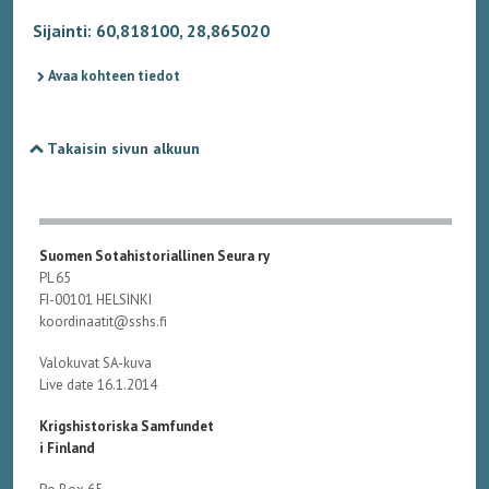
Sijainti: 60,818100, 28,865020
Avaa kohteen tiedot
Takaisin sivun alkuun
Suomen Sotahistoriallinen Seura ry
PL 65
FI-00101 HELSINKI
koordinaatit@sshs.fi
Valokuvat SA-kuva
Live date 16.1.2014
Krigshistoriska Samfundet
i Finland