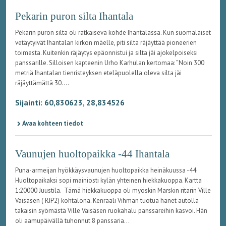
Pekarin puron silta Ihantala
Pekarin puron silta oli ratkaiseva kohde Ihantalassa. Kun suomalaiset
vetäytyivät Ihantalan kirkon mäelle, piti silta räjäyttää pioneerien
toimesta. Kuitenkin räjäytys epäonnistui ja silta jäi ajokelpoiseksi
panssarille. Silloisen kapteenin Urho Karhulan kertomaa: ”Noin 300
metriä Ihantalan tienristeyksen eteläpuolella oleva silta jäi
räjäyttämättä 30....
Sijainti: 60,830623, 28,834526
Avaa kohteen tiedot
Vaunujen huoltopaikka -44 Ihantala
Puna-armeijan hyökkäysvaunujen huoltopaikka heinäkuussa -44.
Huoltopaikaksi sopi mainiosti kylän yhteinen hiekkakuoppa. Kartta
1:20000 Juustila. Tämä hiekkakuoppa oli myöskin Marskin ritarin Ville
Väisäsen ( RJP2) kohtalona. Kenraali Vihman tuotua hänet autolla
takaisin syömästä Ville Väisäsen ruokahalu panssareihin kasvoi. Hän
oli aamupäivällä tuhonnut 8 panssaria...