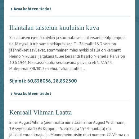
Avaa kohteen tiedot
Ihantalan taistelun kuuluisin kuva
Saksalaisen rynnäkkötykin ja suomalaisen alikersantin Kilpeenjoen
tiellä nyrkillä tuhoama pitkäputkisen T–34 malli 76 D version
jäännökset savuavat, etummainen mies nyrkki olalla on kersantti
Heimo Nikulassi ja takana tulee kersantti Kaarlo Niemelä. Päivä on
30.6.1944. Nikulassi kaatui seuraavana päivänä eli 1.7.1944.
Molemmat 8/II/JR12 miehiä. Takana tulee...
Sijainti: 60,838056, 28,832500
Avaa kohteen tiedot
Kenraali Vihman Laatta
Einar August Vihma (aiemmalta nimeltään Einar August Wichmann,
19. syyskuuta 1893 Kuopio – 5. elokuuta 1944 Ihantala) oli
jääkärikenraalimajuri ja Mannerheim-ristin ritari numero 22. Vihma on