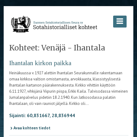
Kohteet: Venäjä - Ihantala
Ihantalan kirkon paikka
Heinäkuussa v. 1927 alettiin Ihantalan Seurakunnalle rakentamaan
omaa kirkkoa valtion omistamasta, arvokkaasta, klassistyylisestä
Ihantalan kartanon päärakennuksesta. Kirkko vihittiin käyttöön
6.11.1927, vihkijänä Viipurin piispa, Erkki Kaila. Talvisodassa viimeinen
Jumalanpalvelus pidetiin 18.2.1940. Kun Jatkosodassa palatiin
Ihantalaan, oli vain rauniot jäljellä. Kirkko oli...
Sijainti: 60,831667, 28,836944
Avaa kohteen tiedot