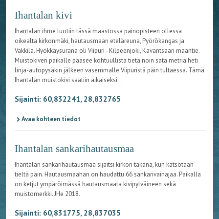
Ihantalan kivi
Ihantalan ihme luotiin tässä maastossa painopisteen ollessa
oikealta kirkonmäki, hautausmaan eteläreuna, Pyörökangas ja
Vakkila. Hyökkäysurana oli Viipuri - Kilpeenjoki, Kavantsaari maantie.
Muistokiven paikalle pääsee kohtuullista tietä noin sata metriä heti
linja-autopysäkin jälkeen vasemmalle Viipuristä päin tultaessa. Tämä
Ihantalan muistokivi saatiin aikaiseksi...
Sijainti: 60,832241, 28,832765
Avaa kohteen tiedot
Ihantalan sankarihautausmaa
Ihantalan sankarihautausmaa sijaitsi kirkon takana, kun katsotaan
tieltä päin. Hautausmaahan on haudattu 66 sankarivainajaa. Paikalla
on ketjut ympäröimässä hautausmaata kivipylväineen sekä
muistomerkki. JHe 2018.
Sijainti: 60,831775, 28,837035