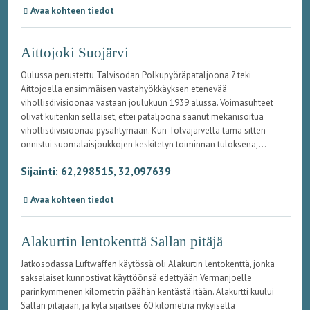
Avaa kohteen tiedot
Aittojoki Suojärvi
Oulussa perustettu Talvisodan Polkupyöräpataljoona 7 teki
Aittojoella ensimmäisen vastahyökkäyksen etenevää
vihollisdivisioonaa vastaan joulukuun 1939 alussa. Voimasuhteet
olivat kuitenkin sellaiset, ettei pataljoona saanut mekanisoitua
vihollisdivisioonaa pysähtymään. Kun Tolvajärvellä tämä sitten
onnistui suomalaisjoukkojen keskitetyn toiminnan tuloksena,...
Sijainti: 62,298515, 32,097639
Avaa kohteen tiedot
Alakurtin lentokenttä Sallan pitäjä
Jatkosodassa Luftwaffen käytössä oli Alakurtin lentokenttä, jonka
saksalaiset kunnostivat käyttöönsä edettyään Vermanjoelle
parinkymmenen kilometrin päähän kentästä itään. Alakurtti kuului
Sallan pitäjään, ja kylä sijaitsee 60 kilometriä nykyiseltä