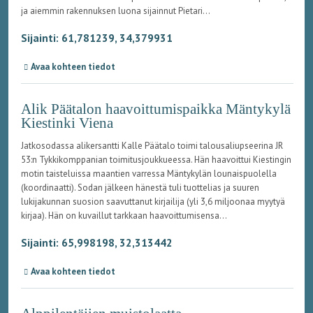
ja aiemmin rakennuksen luona sijainnut Pietari...
Sijainti: 61,781239, 34,379931
Avaa kohteen tiedot
Alik Päätalon haavoittumispaikka Mäntykylä
Kiestinki Viena
Jatkosodassa alikersantti Kalle Päätalo toimi talousaliupseerina JR
53:n Tykkikomppanian toimitusjoukkueessa. Hän haavoittui Kiestingin
motin taisteluissa maantien varressa Mäntykylän lounaispuolella
(koordinaatti). Sodan jälkeen hänestä tuli tuottelias ja suuren
lukijakunnan suosion saavuttanut kirjailija (yli 3,6 miljoonaa myytyä
kirjaa). Hän on kuvaillut tarkkaan haavoittumisensa...
Sijainti: 65,998198, 32,313442
Avaa kohteen tiedot