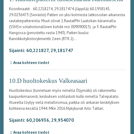
Koordinaatit: 60.2218274, 29.1817474 (Jäppilä) 60.1958145,
29.0236473 (Seivästö) Patteri on yksi kolmesta Jatkosodan aikaisesta
rautatiepattereista. Muut olivat 2.RautatPtri Laatokan itärannalla
(SSHS:n sotahistoriallinen kohde nro 009090015) ja 3. RautatPtri
Hangossa (perustettu vasta 1943). Patteri kuului
Rannikkotykistorykmentti 2:een (RTR 2)...
Sijainti: 60,221827, 29,181747
Avaa kohteen tiedot
10.D huoltokeskus Valkeasaari
Huoltokeskus (tunnetaan myös nimellä Öljymäki) oli rakennettu
kaupunkimaisesti, keskuksen sotilaskoti kulki nimellä Talvipalatsi.
Alueelta löytyy vielä metalliromua, paikka oli ankaran keskityksen
kohteena kesällä 1944. MKe 2016.Nykykuvat Arto Tattari.
Sijainti: 60,206936, 29,954070
Avaa kohteen tiedot