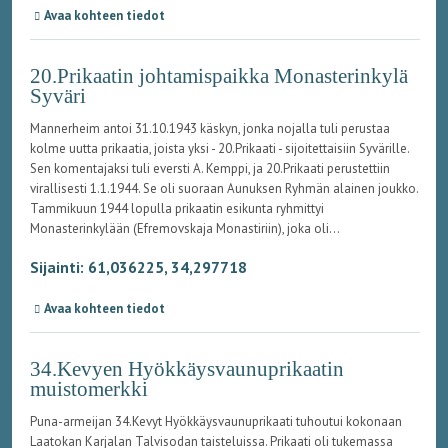
Avaa kohteen tiedot
20.Prikaatin johtamispaikka Monasterinkylä
Syväri
Mannerheim antoi 31.10.1943 käskyn, jonka nojalla tuli perustaa
kolme uutta prikaatia, joista yksi - 20.Prikaati - sijoitettaisiin Syvärille.
Sen komentajaksi tuli eversti A. Kemppi, ja 20.Prikaati perustettiin
virallisesti 1.1.1944. Se oli suoraan Aunuksen Ryhmän alainen joukko.
Tammikuun 1944 lopulla prikaatin esikunta ryhmittyi
Monasterinkylään (Efremovskaja Monastiriin), joka oli...
Sijainti: 61,036225, 34,297718
Avaa kohteen tiedot
34.Kevyen Hyökkäysvaunuprikaatin
muistomerkki
Puna-armeijan 34.Kevyt Hyökkäysvaunuprikaati tuhoutui kokonaan
Laatokan Karjalan Talvisodan taisteluissa. Prikaati oli tukemassa