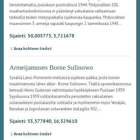
länsirintamalla, joulukuun puolivälissä 1944. Yhdysvaltain 101.
maahanlaskudivisioona ei päästänyt saksalaisia valtaamaan
tärkeällä teiden risteyspaikalla sijaitsevaa kaupunkia. Yhdysvaltain
maavoimien 3. armeija vapautti kaupungin 2. tammikuuta 1945...
Sijainti: 50,005775, 5,721678
Avaa kohteen tiedot
Armeijamuseo Borne Sulinowo
Syvällä Länsi-Pommerin metsässä sijaitsee paikka, josta toinen
maailmansota lähes alkoi - Borne Sulinowo. Täällä upseerikasinossa
kenraali Heinz Guderian valmistautui hyökkäykseen Puolaan 1939.
Syyskuussa 1939 sotilaskasarmilla perustettiin saksalainen
sotavankileiri puolalaisille sotilaille ja myöhemmin myös Venäjän,
Ranskan ja Jugoslavian sotavankien stalagille 302....
Sijainti: 53,577840, 16,529610
Avaa kohteen tiedot