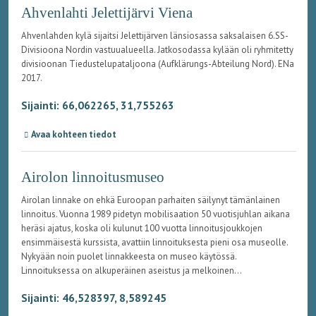
Ahvenlahti Jelettijärvi Viena
Ahvenlahden kylä sijaitsi Jelettijärven länsiosassa saksalaisen 6.SS-
Divisioona Nordin vastuualueella. Jatkosodassa kylään oli ryhmitetty
divisioonan Tiedustelupataljoona (Aufklärungs-Abteilung Nord). ENa
2017.
Sijainti: 66,062265, 31,755263
Avaa kohteen tiedot
Airolon linnoitusmuseo
Airolan linnake on ehkä Euroopan parhaiten säilynyt tämänlainen
linnoitus. Vuonna 1989 pidetyn mobilisaation 50 vuotisjuhlan aikana
heräsi ajatus, koska oli kulunut 100 vuotta linnoitusjoukkojen
ensimmäisestä kurssista, avattiin linnoituksesta pieni osa museolle.
Nykyään noin puolet linnakkeesta on museo käytössä.
Linnoituksessa on alkuperäinen aseistus ja melkoinen...
Sijainti: 46,528397, 8,589245