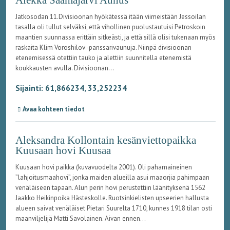
Alekka Säämäjärvi Aunus
Jatkosodan 11.Divisioonan hyökätessä itään viimeistään Jessoilan
tasalla oli tullut selväksi, että vihollinen puolustautuisi Petroskoin
maantien suunnassa erittäin sitkeästi, ja että sillä olisi tukenaan myös
raskaita Klim Voroshilov -panssarivaunuja. Niinpä divisioonan
etenemisessä otettiin tauko ja alettiin suunnitella etenemistä
koukkausten avulla. Divisioonan...
Sijainti: 61,866234, 33,252234
Avaa kohteen tiedot
Aleksandra Kollontain kesänviettopaikka
Kuusaan hovi Kuusaa
Kuusaan hovi paikka (kuvavuodelta 2001). Oli pahamaineinen
”lahjoitusmaahovi”, jonka maiden alueilla asui maaorjia pahimpaan
venäläiseen tapaan. Alun perin hovi perustettiin läänityksenä 1562
Jaakko Heikinpoika Hästeskolle. Ruotsinkielisten upseerien hallusta
alueen saivat venäläiset Pietari Suurelta 1710, kunnes 1918 tilan osti
maanviljelijä Matti Savolainen. Aivan ennen...