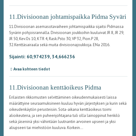
11.Divisioonan johtamispaikka Pidma Syväri
11.Divisioonan asemasotavaiheen johtamispaikka sijaitsi Pidmassa
Syvärin pohjoisrannalla. Divisioonan joukkoihin kuuluivat JR 8, JR 29,
JR 50, Kev.Os 10, KTR 4, Rask.Psto 30, VP 32, Pion.P 28,
32.Kenttäsairaala sekä muita divisioonajoukkoja. ENa 2016.
Sijainti: 60,974239, 34,666236
Avaa kohteen tiedot
11.Divisioonan kenttäoikeus Pidma
Erilaisten rikkomusten selvittäminen oikeudenmukaisesti laissa
määrättyine seuraamuksineen kuuluu hyvän järjestyksen ja kurin sekä
oikeudenkäytön perusteisiin. Sota-aikana kenttäoikeus toimi
alioikeutena, ja sen puheenjohtajana tuli olla lainoppinut henkilö
sekä jäseninä yksi vähintään luutnantin arvoinen upseeri ja yksi
aliupseeri tai miehistöön kuuluva. Korkein...