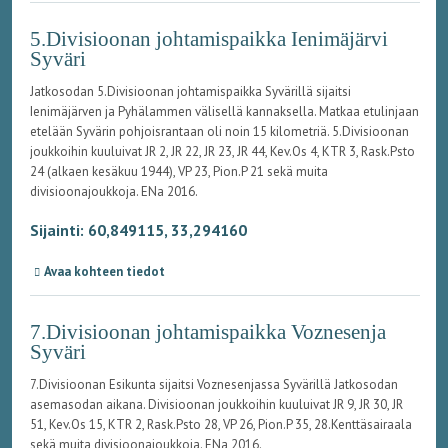
5.Divisioonan johtamispaikka Ienimäjärvi
Syväri
Jatkosodan 5.Divisioonan johtamispaikka Syvärillä sijaitsi
Ienimäjärven ja Pyhälammen välisellä kannaksella. Matkaa etulinjaan
etelään Syvärin pohjoisrantaan oli noin 15 kilometriä. 5.Divisioonan
joukkoihin kuuluivat JR 2, JR 22, JR 23, JR 44, Kev.Os 4, KTR 3, Rask.Psto
24 (alkaen kesäkuu 1944), VP 23, Pion.P 21 sekä muita
divisioonajoukkoja. ENa 2016.
Sijainti: 60,849115, 33,294160
Avaa kohteen tiedot
7.Divisioonan johtamispaikka Voznesenja
Syväri
7.Divisioonan Esikunta sijaitsi Voznesenjassa Syvärillä Jatkosodan
asemasodan aikana. Divisioonan joukkoihin kuuluivat JR 9, JR 30, JR
51, Kev.Os 15, KTR 2, Rask.Psto 28, VP 26, Pion.P 35, 28.Kenttäsairaala
sekä muita divisioonajoukkoja. ENa 2016.