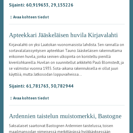
Sijainti: 60,919653, 29,155226
Avaa kohteen tiedot
Apteekkari Jääskeläisen huvila Kirjavalahti
Kirjavalahti on yksi Laatokan vuonomaisista lahdista. Sen rannalla on
sortavalalaissyntyisen apteekkari Tauno Jääskeläisen rakennuttama
erikoinen huvila, jonka seinien ulkopinta on koristeltu pienillä
kivenlohkareilla. Huvilan on suunnitellut arkkitehti Pauli Blomstedt, ja
se valmistui vuonna 1935. Sota-aikana rakennuksella ei ollut juuri
käyttöä, mutta Jatkosodan loppuvaiheissa...
Sijainti: 61,781763, 30,782944
Avaa kohteen tiedot
Ardennien taistelun muistomerkki, Bastogne
Saksalaiset saartoivat Bastognen Ardennien taistelussa, toisen
maailmansodan viimeisessä merkittävässä hyökkäyksessään