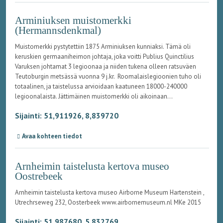
Arminiuksen muistomerkki
(Hermannsdenkmal)
Muistomerkki pystytettiin 1875 Arminiuksen kunniaksi. Tämä oli
keruskien germaaniheimon johtaja, joka voitti Publius Quinctilius
Varuksen johtamat 3 legioonaa ja niiden tukena olleen ratsuväen
Teutoburgin metsässä vuonna 9 j.kr. Roomalaislegioonien tuho oli
totaalinen, ja taistelussa arvioidaan kaatuneen 18000-240000
legioonalaista. Jättimäinen muistomerkki oli aikoinaan...
Sijainti: 51,911926, 8,839720
Avaa kohteen tiedot
Arnheimin taistelusta kertova museo
Oostrebeek
Arnheimin taistelusta kertova museo Airborne Museum Hartenstein ,
Utrechrseweg 232, Oosterbeek www.airbornemuseum.nl MKe 2015
Sijainti: 51,987680, 5,832769