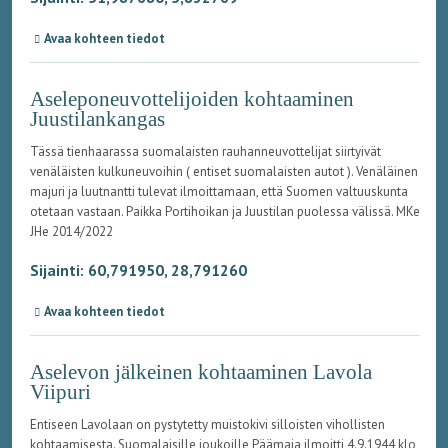
Avaa kohteen tiedot
Aseleponeuvottelijoiden kohtaaminen
Juustilankangas
Tässä tienhaarassa suomalaisten rauhanneuvottelijat siirtyivät
venäläisten kulkuneuvoihin ( entiset suomalaisten autot ). Venäläinen
majuri ja luutnantti tulevat ilmoittamaan, että Suomen valtuuskunta
otetaan vastaan. Paikka Portihoikan ja Juustilan puolessa välissä. MKe
JHe 2014/2022
Sijainti: 60,791950, 28,791260
Avaa kohteen tiedot
Aselevon jälkeinen kohtaaminen Lavola
Viipuri
Entiseen Lavolaan on pystytetty muistokivi silloisten vihollisten
kohtaamisesta. Suomalaisille joukoille Päämaja ilmoitti 4.9.1944 klo