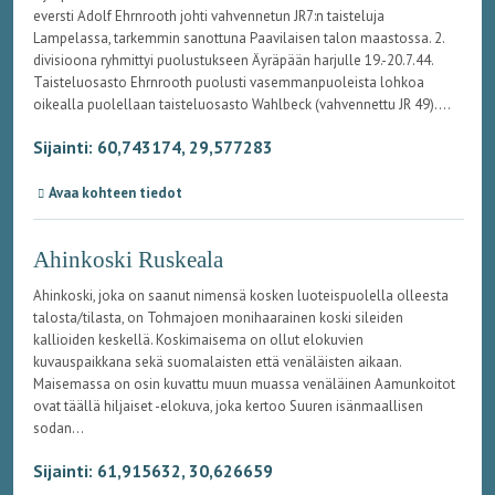
eversti Adolf Ehrnrooth johti vahvennetun JR7:n taisteluja
Lampelassa, tarkemmin sanottuna Paavilaisen talon maastossa. 2.
divisioona ryhmittyi puolustukseen Äyräpään harjulle 19.-20.7.44.
Taisteluosasto Ehrnrooth puolusti vasemmanpuoleista lohkoa
oikealla puolellaan taisteluosasto Wahlbeck (vahvennettu JR 49)....
Sijainti: 60,743174, 29,577283
Avaa kohteen tiedot
Ahinkoski Ruskeala
Ahinkoski, joka on saanut nimensä kosken luoteispuolella olleesta
talosta/tilasta, on Tohmajoen monihaarainen koski sileiden
kallioiden keskellä. Koskimaisema on ollut elokuvien
kuvauspaikkana sekä suomalaisten että venäläisten aikaan.
Maisemassa on osin kuvattu muun muassa venäläinen Aamunkoitot
ovat täällä hiljaiset -elokuva, joka kertoo Suuren isänmaallisen
sodan...
Sijainti: 61,915632, 30,626659