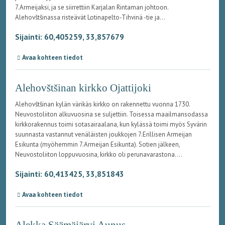
7.Armeijaksi, ja se siirrettiin Karjalan Rintaman johtoon.
Alehovštšinassa risteävät Lotinapelto-Tihvinä -tie ja...
Sijainti: 60,405259, 33,857679
Avaa kohteen tiedot
Alehovštšinan kirkko Ojattijoki
Alehovštšinan kylän värikäs kirkko on rakennettu vuonna 1730.
Neuvostoliiton alkuvuosina se suljettiin. Toisessa maailmansodassa
kirkkorakennus toimi sotasairaalana, kun kylässä toimi myös Syvärin
suunnasta vastannut venäläisten joukkojen 7.Erillisen Armeijan
Esikunta (myöhemmin 7.Armeijan Esikunta). Sotien jälkeen,
Neuvostoliiton loppuvuosina, kirkko oli perunavarastona....
Sijainti: 60,413425, 33,851843
Avaa kohteen tiedot