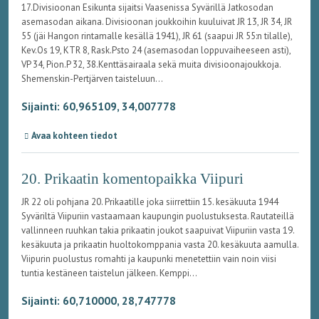
17.Divisioonan Esikunta sijaitsi Vaasenissa Syvärillä Jatkosodan
asemasodan aikana. Divisioonan joukkoihin kuuluivat JR 13, JR 34, JR
55 (jäi Hangon rintamalle kesällä 1941), JR 61 (saapui JR 55:n tilalle),
Kev.Os 19, KTR 8, Rask.Psto 24 (asemasodan loppuvaiheeseen asti),
VP 34, Pion.P 32, 38.Kenttäsairaala sekä muita divisioonajoukkoja.
Shemenskin-Pertjärven taisteluun...
Sijainti: 60,965109, 34,007778
Avaa kohteen tiedot
20. Prikaatin komentopaikka Viipuri
JR 22 oli pohjana 20. Prikaatille joka siirrettiin 15. kesäkuuta 1944
Syväriltä Viipuriin vastaamaan kaupungin puolustuksesta. Rautateillä
vallinneen ruuhkan takia prikaatin joukot saapuivat Viipuriin vasta 19.
kesäkuuta ja prikaatin huoltokomppania vasta 20. kesäkuuta aamulla.
Viipurin puolustus romahti ja kaupunki menetettiin vain noin viisi
tuntia kestäneen taistelun jälkeen. Kemppi...
Sijainti: 60,710000, 28,747778