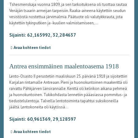
Tshesmenskaja vuonna 1809, ja sen tarkoituksena oli tuottaa rautaa
Venäjän tsaarin armeijan tarpeisiin. Raaka-aineena käytettiin seudun
vesistöistä nostettua järvimalmia. Päätuote oli valutykkirauta, jota
käytettiin tykinputkien ja -kuulien valmistamiseen,...
Sijainti: 62,165992, 32,284637
Avaa kohteen tiedot
Antrea ensimmäinen maalentoasema 1918
Lento-Osasto II perustetiin maaliskuun 25. päivänä 1918 ja sijoitettiin
Karjalan rintamalle Antreaan. Pieni ja huonokuntoinen maakenttä oli
raivattu Pähkjärven länsirannalle. Kenttä oli kelirikon aikana pehmeä
ja huonokuntoinen. Tukikohdasta lennetiin pääasiassa pommitus- ja
tiedustelulentoja. Talvella lentotoiminta tapahtui suksikoneilla
jäältä. Lentokoneita oli käytössä...
Sijainti: 60,961369, 29,128597
Avaa kohteen tiedot