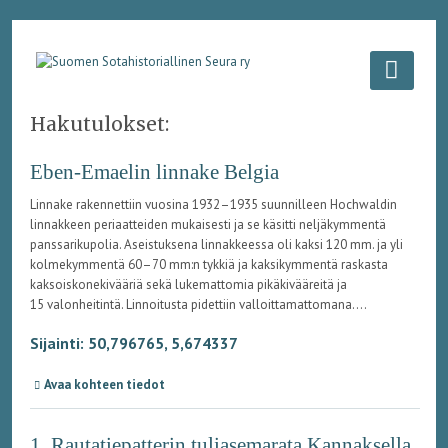
Hakutulokset:
Eben-Emaelin linnake Belgia
Linnake rakennettiin vuosina 1932–1935 suunnilleen Hochwaldin
linnakkeen periaatteiden mukaisesti ja se käsitti neljäkymmentä
panssarikupolia. Aseistuksena linnakkeessa oli kaksi 120 mm. ja yli
kolmekymmentä 60–70 mm:n tykkiä ja kaksikymmentä raskasta
kaksoiskonekivääriä sekä lukemattomia pikäkivääreitä ja
15 valonheitintä. Linnoitusta pidettiin valloittamattomana....
Sijainti: 50,796765, 5,674337
Avaa kohteen tiedot
1. Rautatiepatterin tuliasemarata Kannaksella