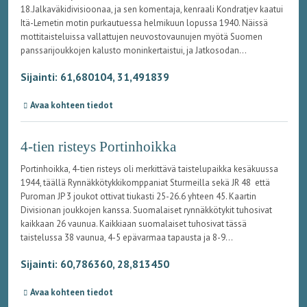
18.Jalkaväkidivisioonaa, ja sen komentaja, kenraali Kondratjev kaatui
Itä-Lemetin motin purkautuessa helmikuun lopussa 1940. Näissä
mottitaisteluissa vallattujen neuvostovaunujen myötä Suomen
panssarijoukkojen kalusto moninkertaistui, ja Jatkosodan...
Sijainti: 61,680104, 31,491839
Avaa kohteen tiedot
4-tien risteys Portinhoikka
Portinhoikka, 4-tien risteys oli merkittävä taistelupaikka kesäkuussa
1944, täällä Rynnäkkötykkikomppaniat Sturmeilla sekä JR 48 että
Puroman JP 3 joukot ottivat tiukasti 25-26.6 yhteen 45. Kaartin
Divisionan joukkojen kanssa. Suomalaiset rynnäkkötykit tuhosivat
kaikkaan 26 vaunua. Kaikkiaan suomalaiset tuhosivat tässä
taistelussa 38 vaunua, 4-5 epävarmaa tapausta ja 8-9...
Sijainti: 60,786360, 28,813450
Avaa kohteen tiedot