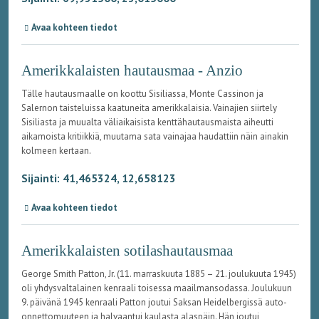
Avaa kohteen tiedot
Amerikkalaisten hautausmaa - Anzio
Tälle hautausmaalle on koottu Sisiliassa, Monte Cassinon ja
Salernon taisteluissa kaatuneita amerikkalaisia. Vainajien siirtely
Sisiliasta ja muualta väliaikaisista kenttähautausmaista aiheutti
aikamoista kritiikkiä, muutama sata vainajaa haudattiin näin ainakin
kolmeen kertaan.
Sijainti: 41,465324, 12,658123
Avaa kohteen tiedot
Amerikkalaisten sotilashautausmaa
George Smith Patton, Jr. (11. marraskuuta 1885 – 21. joulukuuta 1945)
oli yhdysvaltalainen kenraali toisessa maailmansodassa. Joulukuun
9. päivänä 1945 kenraali Patton joutui Saksan Heidelbergissä auto-
onnettomuuteen ja halvaantui kaulasta alaspäin. Hän joutui