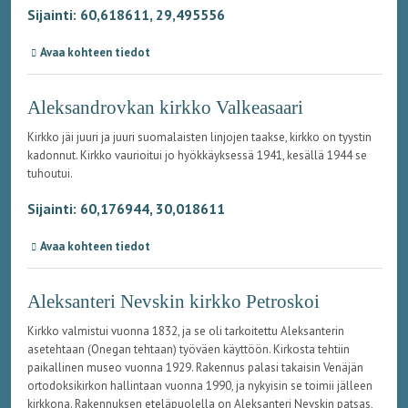
Sijainti: 60,618611, 29,495556
Avaa kohteen tiedot
Aleksandrovkan kirkko Valkeasaari
Kirkko jäi juuri ja juuri suomalaisten linjojen taakse, kirkko on tyystin
kadonnut. Kirkko vaurioitui jo hyökkäyksessä 1941, kesällä 1944 se
tuhoutui.
Sijainti: 60,176944, 30,018611
Avaa kohteen tiedot
Aleksanteri Nevskin kirkko Petroskoi
Kirkko valmistui vuonna 1832, ja se oli tarkoitettu Aleksanterin
asetehtaan (Onegan tehtaan) työväen käyttöön. Kirkosta tehtiin
paikallinen museo vuonna 1929. Rakennus palasi takaisin Venäjän
ortodoksikirkon hallintaan vuonna 1990, ja nykyisin se toimii jälleen
kirkkona. Rakennuksen eteläpuolella on Aleksanteri Nevskin patsas,