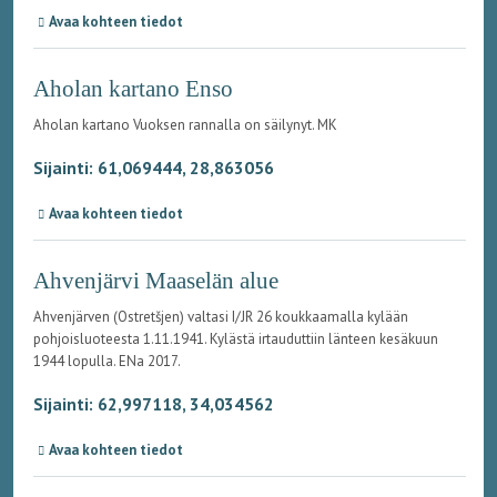
Avaa kohteen tiedot
Aholan kartano Enso
Aholan kartano Vuoksen rannalla on säilynyt. MK
Sijainti: 61,069444, 28,863056
Avaa kohteen tiedot
Ahvenjärvi Maaselän alue
Ahvenjärven (Ostretšjen) valtasi I/JR 26 koukkaamalla kylään
pohjoisluoteesta 1.11.1941. Kylästä irtauduttiin länteen kesäkuun
1944 lopulla. ENa 2017.
Sijainti: 62,997118, 34,034562
Avaa kohteen tiedot