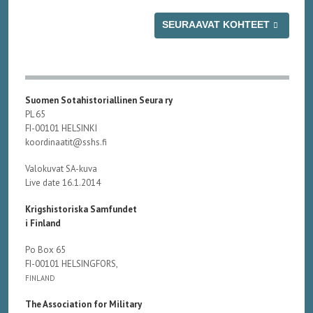
SEURAAVAT KOHTEET
Suomen Sotahistoriallinen Seura ry
PL 65
FI-00101 HELSINKI
koordinaatit@sshs.fi
Valokuvat SA-kuva
Live date 16.1.2014
Krigshistoriska Samfundet
i Finland
Po Box 65
FI-00101 HELSINGFORS,
FINLAND
The Association for Military