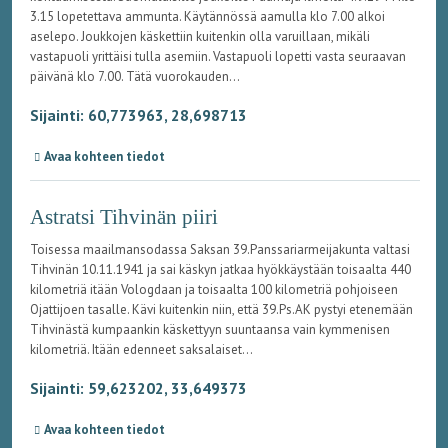
3.15 lopetettava ammunta. Käytännössä aamulla klo 7.00 alkoi
aselepo. Joukkojen käskettiin kuitenkin olla varuillaan, mikäli
vastapuoli yrittäisi tulla asemiin. Vastapuoli lopetti vasta seuraavan
päivänä klo 7.00. Tätä vuorokauden...
Sijainti: 60,773963, 28,698713
Avaa kohteen tiedot
Astratsi Tihvinän piiri
Toisessa maailmansodassa Saksan 39.Panssariarmeijakunta valtasi
Tihvinän 10.11.1941 ja sai käskyn jatkaa hyökkäystään toisaalta 440
kilometriä itään Vologdaan ja toisaalta 100 kilometriä pohjoiseen
Ojattijoen tasalle. Kävi kuitenkin niin, että 39.Ps.AK pystyi etenemään
Tihvinästä kumpaankin käskettyyn suuntaansa vain kymmenisen
kilometriä. Itään edenneet saksalaiset...
Sijainti: 59,623202, 33,649373
Avaa kohteen tiedot