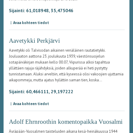
Sijainti: 61,018948, 35,475046
Avaa kohteen tiedot
Aavetykki Perkjärvi
Aavetykki oli Talvisodan aikainen venäläinen rautatietykki.
Jouluaaton aattona 23. joulukuuta 1939, väestönsuojelun
sotapäiväkirjan mukaan kello 00.07, Viipurissa alkoi tapahtua
yllättäen rajuja räjähdyksiä, joiden alkuperää ei heti pystytty
tunnistamaan. Aluksi arveltiin, että kyseessä olisi vakoojien ujuttamia
aikapommeja, mutta ajatus hylättiin saman tien, koska...
Sijainti: 60,466111, 29,197222
Avaa kohteen tiedot
Adolf Ehrnroothin komentopaikka Vuosalmi
Äyräpään-Vuosalmen taisteluiden aikana kesä-heinäkuussa 1944