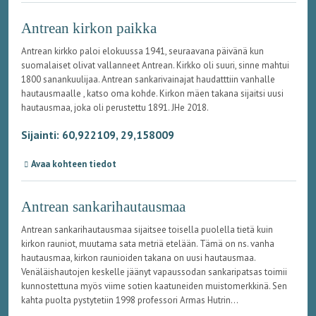
Antrean kirkon paikka
Antrean kirkko paloi elokuussa 1941, seuraavana päivänä kun
suomalaiset olivat vallanneet Antrean. Kirkko oli suuri, sinne mahtui
1800 sanankuulijaa. Antrean sankarivainajat haudatttiin vanhalle
hautausmaalle , katso oma kohde. Kirkon mäen takana sijaitsi uusi
hautausmaa, joka oli perustettu 1891. JHe 2018.
Sijainti: 60,922109, 29,158009
Avaa kohteen tiedot
Antrean sankarihautausmaa
Antrean sankarihautausmaa sijaitsee toisella puolella tietä kuin
kirkon rauniot, muutama sata metriä etelään. Tämä on ns. vanha
hautausmaa, kirkon raunioiden takana on uusi hautausmaa.
Venäläishautojen keskelle jäänyt vapaussodan sankaripatsas toimii
kunnostettuna myös viime sotien kaatuneiden muistomerkkinä. Sen
kahta puolta pystytetiin 1998 professori Armas Hutrin...