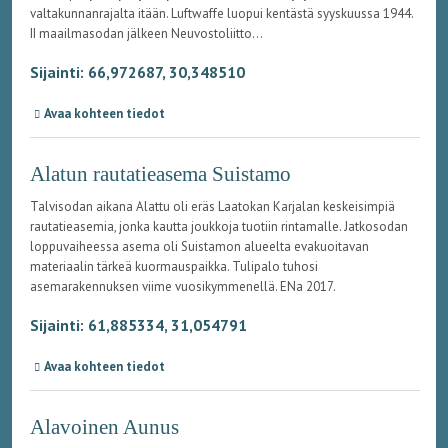
valtakunnanrajalta itään. Luftwaffe luopui kentästä syyskuussa 1944.
II maailmasodan jälkeen Neuvostoliitto...
Sijainti: 66,972687, 30,348510
Avaa kohteen tiedot
Alatun rautatieasema Suistamo
Talvisodan aikana Alattu oli eräs Laatokan Karjalan keskeisimpiä
rautatieasemia, jonka kautta joukkoja tuotiin rintamalle. Jatkosodan
loppuvaiheessa asema oli Suistamon alueelta evakuoitavan
materiaalin tärkeä kuormauspaikka. Tulipalo tuhosi
asemarakennuksen viime vuosikymmenellä. ENa 2017.
Sijainti: 61,885334, 31,054791
Avaa kohteen tiedot
Alavoinen Aunus