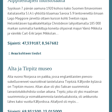
Alppilentäjien muistolaatta
Syyskuun 7. päivän aamuna 1920 kohosi kaksi Suomen Ilmavoimien
italialaiselta S.I.A.I.-yhtiöltä tilaamaa Savoia S.9 lentovenettä ilmaan
Lago Maggiore järveltä ottaen kurssin kohti Sveitsin rajaa.
Helsinkiläisen tupakkatehtailija Christidesin lahjoittamalla 185 000
markan summalla hankittuja koneita ohjasivat majuri Väinö Mikkola
ja vänrikki Carl-Erik Leijer. Mikkolan...
Sijainti: 47,339187, 8,567682
Avaa kohteen tiedot
Alta ja Tirpitz museo
Alta vuono Norjassa on paikka, jossa englantilaisten pienois-
sukellusveneet vaurioittivat taistelulaiva Tirpitziä. Kåfjordin kylässä
on Tirpitzin museo. Altan alue oli yksi Saksan suurimmista
laivastotukikohdista sodan aikana. Tirpitz, joka oli yksi maailman
suurimmista ja voimakkaimmista taistelualuksista, oli ankkuroitu
lähes kaksi vuotta Kåfjordissa. Altafjord oli myös...
Sijainti: 69,931500, 23,015000