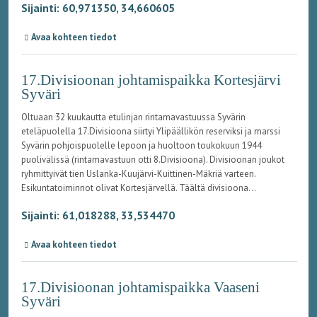
Sijainti: 60,971350, 34,660605
Avaa kohteen tiedot
17.Divisioonan johtamispaikka Kortesjärvi
Syväri
Oltuaan 32 kuukautta etulinjan rintamavastuussa Syvärin
eteläpuolella 17.Divisioona siirtyi Ylipäällikön reserviksi ja marssi
Syvärin pohjoispuolelle lepoon ja huoltoon toukokuun 1944
puolivälissä (rintamavastuun otti 8.Divisioona). Divisioonan joukot
ryhmittyivät tien Uslanka-Kuujärvi-Kuittinen-Mäkriä varteen.
Esikuntatoiminnot olivat Kortesjärvellä. Täältä divisioona...
Sijainti: 61,018288, 33,534470
Avaa kohteen tiedot
17.Divisioonan johtamispaikka Vaaseni
Syväri