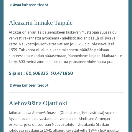
Avaa kohteen tiedot
Alcazarin linnake Taipale
Alcazar on aivan Taipaleenjokeen laskevan Mustaojan suussa oli
vahvasti rakennettu avoasema - miehistösuojan päällä oli jykevä
katto. Neuvostojoukot valtasivat sen joulukuun puolessavälissä
1939. Tukikohta oli alun alkaen rakennettu väärään paikkaan
suhteessa talvisodan pääasemaan, Mannerheim linjaan. Matkaa sille
kertyi 600 metriä ainoan linkin oltua yksinäinen yhdyshauta ja...
Sijainti: 60,606833, 30,471860
Avaa kohteen tiedot
Alehovštšina Ojattijoki
Jatkosodassa Alehovštšinassa (Olehistossa, Hetevistössä) sijaitsi
Syvärin suunnasta vastanneen venäläisen 7.Erillisen Armeijan
esikunta, joka oli suoraan Neuvostoliiton yliesikunta Stavkan
johdossa syyskuusta 1941 alkaen. Kevättalvella 1944 7.Er.A muuttui