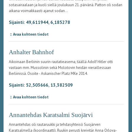
sotasairaalaan ja kuoli siellä joulukuun 21. päivänä. Patton oli sodan
aikana voimakkaasti ajanut sodan...
Sijainti: 49,611944, 6,185278
Avaa kohteen tiedot
Anhalter Bahnhof
Aikoinaan Berliinin suurin rautatieasema, täällä Adolf Hitler otti
vastaan mm. Mussolinin sekä Molotovin heidän vieraillessaan
Berliinissä. Osoite - Askanischer Platz MKe 2014.
Sijainti: 52,503666, 13,382509
Avaa kohteen tiedot
Annantehdas Karatsalmi Suojärvi
Annantehdas oli rautaruukki ja tehdasyhteisö Suojärven
Karatsalmella (koordinaatti). Ruukin perusti kreivitär Anna Orlova-