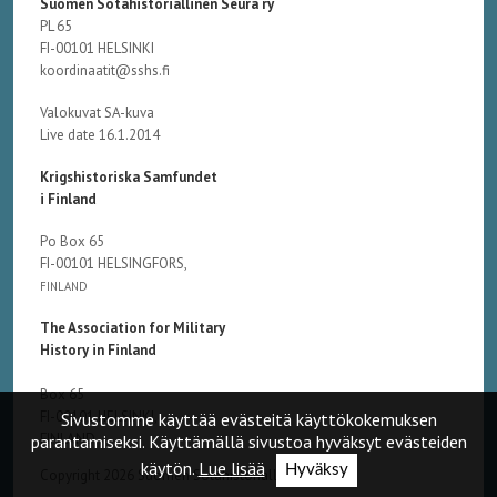
Suomen Sotahistoriallinen Seura ry
PL 65
FI-00101 HELSINKI
koordinaatit@sshs.fi
Valokuvat SA-kuva
Live date 16.1.2014
Krigshistoriska Samfundet
i Finland
Po Box 65
FI-00101 HELSINGFORS,
FINLAND
The Association for Military
History in Finland
Box 65
FI-00101 HELSINKI,
Sivustomme käyttää evästeitä käyttökokemuksen
FINLAND
parantamiseksi. Käyttämällä sivustoa hyväksyt evästeiden
käytön.
Lue lisää
Hyväksy
Copyright 2026 Suomen Sotahistoriallinen Seura ry