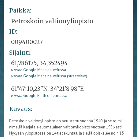
Paikka:
Petroskoin valtionyliopisto
ID:
009400027
Sijainti:
61,786175, 34,352494
» Avaa Google Maps palvelussa
» Avaa Google Maps palvelussa (streetview)
61°47'10,23"N, 34°21'8,98"E
» Avaa Google Earth ohjelmassa
Kuvaus:
Petroskoin valtionyliopisto on perustettu vuonna 1940, ja se toimi
nimellä Karjalais-suomalainen valtionyliopisto vuoteen 1956 asti.
Nykyään yliopistossa on 14 tiedekuntaa, ja siellä opiskelee noin 15