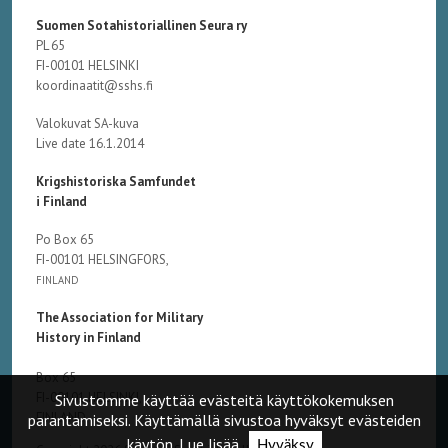
Suomen Sotahistoriallinen Seura ry
PL 65
FI-00101 HELSINKI
koordinaatit@sshs.fi
Valokuvat SA-kuva
Live date 16.1.2014
Krigshistoriska Samfundet
i Finland
Po Box 65
FI-00101 HELSINGFORS,
FINLAND
The Association for Military
History in Finland
Box 65
FI-00101 HELSINKI,
Sivustomme käyttää evästeitä käyttökokemuksen
FINLAND
parantamiseksi. Käyttämällä sivustoa hyväksyt evästeiden
käytön.
Lue lisää
Hyväksy