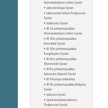
Voimalaitoksen lohko Syväri
▪
Jakovlevskaja Syväri
▪
Jatkosodan kirkot Podporoze
Syväri
▪
Jokikontu Syväri
▪
JR 2:n johtamispaikka
Voimalaitoksen lohko Syväri
▪
JR 30:n johtamispaikka
Konselkä Syväri
▪
JR 50:n johtamispaikka
Kargatsjärvi Syväri
▪
JR 61:n johtamispaikka
Shemenski Syväri
▪
JR 8:n johtamispaikka
Juksovan itäpuoli Syväri
▪
JR 9 Kumpu tukikohta
▪
JR 9:n johtamispaikka Rotjoila
Syväri
▪
Juksova Syväri
▪
Järeä teräsbetonikorsu
Podporoze Syväri