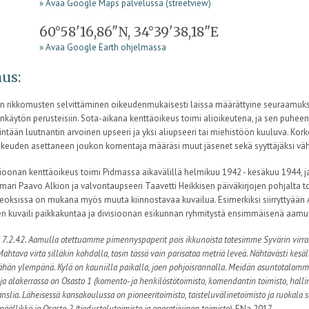
» Avaa Google Maps palvelussa (streetview)
60°58'16,86"N, 34°39'38,18"E
» Avaa Google Earth ohjelmassa
us:
ten rikkomusten selvittäminen oikeudenmukaisesti laissa määrättyine seuraamuksi
käytön perusteisiin. Sota-aikana kenttäoikeus toimi alioikeutena, ja sen puheenj
intään luutnantin arvoinen upseeri ja yksi aliupseeri tai miehistöön kuuluva. Ko
ikeuden asettaneen joukon komentaja määräsi muut jäsenet sekä syyttäjäksi vähi
sioonan kenttäoikeus toimi Pidmassa aikavälillä helmikuu 1942 - kesäkuu 1944, j
ari Paavo Alkion ja valvontaupseeri Taavetti Heikkisen päiväkirjojen pohjalta toim
Teoksissa on mukana myös muuta kiinnostavaa kuvailua. Esimerkiksi siirryttyään
en kuvaili paikkakuntaa ja divisioonan esikunnan ryhmitystä ensimmäisenä aamu
 7.2.42. Aamulla otettuamme pimennyspaperit pois ikkunoista totesimme Syvärin virra
Mahtava virta silläkin kohdalla, tosin tässä vain parisataa metriä leveä. Nähtävästi kesäl
ähän ylempänä. Kylä on kauniilla paikalla, joen pohjoisrannalla. Meidän asuntotalomme
, ja alakerrassa on Osasto 1 (komento- ja henkilöstötoimisto, komendantin toimisto, hallin
nslia. Läheisessä kansakoulussa on pioneeritoimisto, taisteluvälinetoimisto ja ruokala sek
päällikkö ja Osasto 2 (tiedustelutoimisto ja operatiivinen toimisto).
ENa 2017.