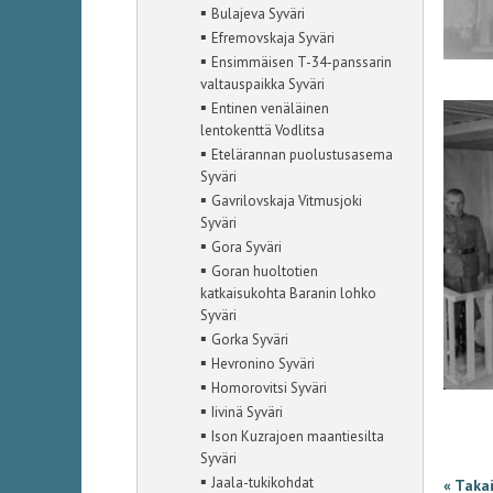
▪
Bulajeva Syväri
▪
Efremovskaja Syväri
▪
Ensimmäisen T-34-panssarin
valtauspaikka Syväri
▪
Entinen venäläinen
lentokenttä Vodlitsa
▪
Etelärannan puolustusasema
Syväri
▪
Gavrilovskaja Vitmusjoki
Syväri
▪
Gora Syväri
▪
Goran huoltotien
katkaisukohta Baranin lohko
Syväri
▪
Gorka Syväri
▪
Hevronino Syväri
▪
Homorovitsi Syväri
▪
Iivinä Syväri
▪
Ison Kuzrajoen maantiesilta
Syväri
▪
Jaala-tukikohdat
« Taka