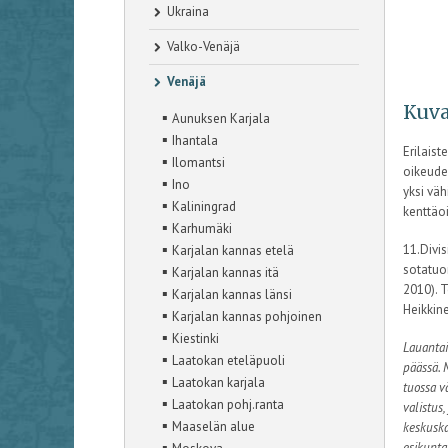
Ukraina
Valko-Venäjä
Venäjä
Kuva
▪
Aunuksen Karjala
▪
Ihantala
Erilais
▪
Ilomantsi
oikeuden
▪
Ino
yksi väh
▪
Kaliningrad
kenttäo
▪
Karhumäki
▪
11.Divi
Karjalan kannas etelä
▪
sotatuom
Karjalan kannas itä
2010). 
▪
Karjalan kannas länsi
Heikkin
▪
Karjalan kannas pohjoinen
▪
Kiestinki
Lauantai
▪
Laatokan eteläpuoli
päässä. 
▪
Laatokan karjala
tuossa v
▪
Laatokan pohj.ranta
valistus
▪
Maaselän alue
keskuska
▪
esikunta