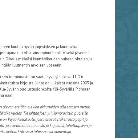
neen kuuluu hyvän järjestyksen ja kurin sekä
ohtajana tuli olla lainoppinut henkilö sekä jäseninä
rkein Oikeus määräsi kenttäoikeuden puheenjohtajan, ja
ntään luutnantin arvoisen upseerin.
a sen toiminnasta on saatu hyvä yleiskuva 11.D:n
itetuista kirjoista (kirjat on julkaistu vuosina 2003 ja
 Ala-Syvärin puolustuslohkolta Ylä-Syvärille Pidmaan
na näin:
n olevan etelään olevien akkunoiden alla satasen metrin
lä aika vuolas. Tie johtaa joen yli Homorovitsin puolelle
 on Vajaa-Keskikoulu, jossa asuvat yläkerrassa papit ja
to- ja oikeudenhoitotoimisto ja kirjaamo), lähettiupseeri ja
ä keittiö. Erillisissä taloissa ovat komentaja,