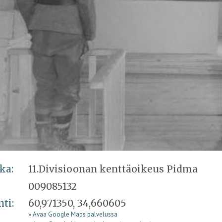
ka:
11.Divisioonan kenttäoikeus Pidma
009085132
nti:
60,971350, 34,660605
» Avaa Google Maps palvelussa