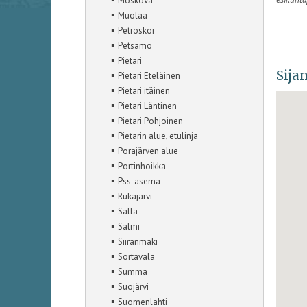
Moskova
▪
Muolaa
▪
Petroskoi
▪
Petsamo
▪
Pietari
Sijan
▪
Pietari Eteläinen
▪
Pietari itäinen
▪
Pietari Läntinen
▪
Pietari Pohjoinen
▪
Pietarin alue, etulinja
▪
Porajärven alue
▪
Portinhoikka
▪
Pss-asema
▪
Rukajärvi
▪
Salla
▪
Salmi
▪
Siiranmäki
▪
Sortavala
▪
Summa
▪
Suojärvi
▪
Suomenlahti