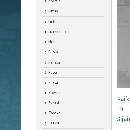
Kroatia
Latvia
Liettua
Luxemburg
Norja
Puola
Ranska
Ruotsi
Saksa
Slovakia
Paik
Sveitsi
ID:
Tanska
Sijai
Tsekki