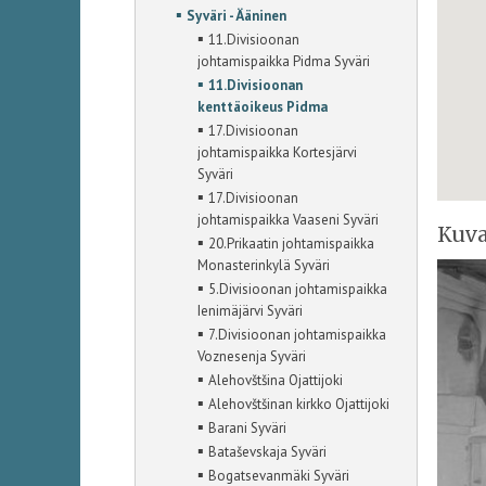
▪
Syväri - Ääninen
▪
11.Divisioonan
johtamispaikka Pidma Syväri
▪
11.Divisioonan
kenttäoikeus Pidma
▪
17.Divisioonan
johtamispaikka Kortesjärvi
Syväri
▪
17.Divisioonan
johtamispaikka Vaaseni Syväri
Kuva
▪
20.Prikaatin johtamispaikka
Monasterinkylä Syväri
▪
5.Divisioonan johtamispaikka
Ienimäjärvi Syväri
▪
7.Divisioonan johtamispaikka
Voznesenja Syväri
▪
Alehovštšina Ojattijoki
▪
Alehovštšinan kirkko Ojattijoki
▪
Barani Syväri
▪
Bataševskaja Syväri
▪
Bogatsevanmäki Syväri