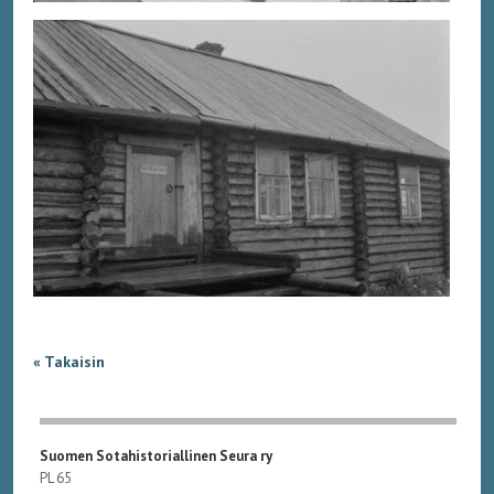
« Takaisin
Suomen Sotahistoriallinen Seura ry
PL 65