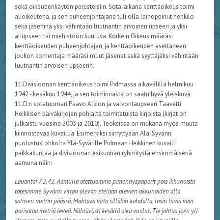
sekä oikeudenkäytön perusteisiin. Sota-aikana kenttäoikeus toimi
alioikeutena, ja sen puheenjohtajana tuli olla lainoppinut henkilö
sekä jäseninä yksi vähintään luutnantin arvoinen upseeri ja yksi
aliupseeri tai miehistöön kuuluva. Korkein Oikeus määräsi
kenttäoikeuden puheenjohtajan, ja kenttäoikeuden asettaneen
joukon komentaja määräsi muut jäsenet sekä syyttäjäksi vähintään
luutnantin arvoisen upseerin.
11.Divisioonan kenttäoikeus toimi Pidmassa aikavälillä helmikuu
1942 - kesäkuu 1944, ja sen toiminnasta on saatu hyvä yleiskuva
11.D:n sotatuomari Paavo Alkion ja valvontaupseeri Taavetti
Heikkisen päiväkirjojen pohjalta toimitetuista kirjoista (kirjat on
julkaistu vuosina 2003 ja 2010). Teoksissa on mukana myös muuta
kiinnostavaa kuvailua. Esimerkiksi siirryttyään Ala-Syvärin
puolustuslohkolta Ylä-Syvärille Pidmaan Heikkinen kuvaili
paikkakuntaa ja divisioonan esikunnan ryhmitystä ensimmäisenä
aamuna näin:
Lauantai 7.2.42. Aamulla otettuamme pimennyspaperit pois ikkunoista
totesimme Syvärin virran olevan etelään olevien akkunoiden alla
satasen metrin päässä. Mahtava virta silläkin kohdalla, tosin tässä vain
parisataa metriä leveä. Nähtävästi kesällä aika vuolas. Tie johtaa joen yli