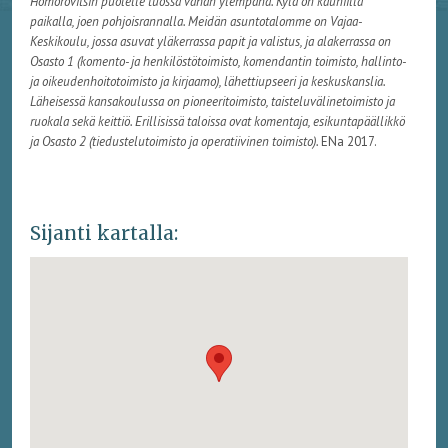
Homorovitsin puolelle tuossa vähän ylempänä. Kylä on kauniilla
paikalla, joen pohjoisrannalla. Meidän asuntotalomme on Vajaa-
Keskikoulu, jossa asuvat yläkerrassa papit ja valistus, ja alakerrassa on
Osasto 1 (komento- ja henkilöstötoimisto, komendantin toimisto, hallinto-
ja oikeudenhoitotoimisto ja kirjaamo), lähettiupseeri ja keskuskanslia.
Läheisessä kansakoulussa on pioneeritoimisto, taisteluvälinetoimisto ja
ruokala sekä keittiö. Erillisissä taloissa ovat komentaja, esikuntapäällikkö
ja Osasto 2 (tiedustelutoimisto ja operatiivinen toimisto).
ENa 2017.
Sijanti kartalla: