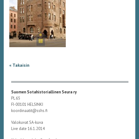
« Takaisin
Suomen Sotahistoriallinen Seura ry
PL 65
FI-00101 HELSINKI
koordinaatit@sshs.fi
Valokuvat SA-kuva
Live date 16.1.2014