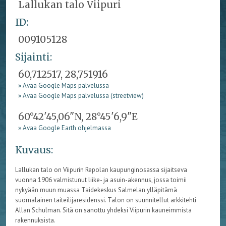
Lallukan talo Viipuri
ID:
009105128
Sijainti:
60,712517, 28,751916
» Avaa Google Maps palvelussa
» Avaa Google Maps palvelussa (streetview)
60°42'45,06"N, 28°45'6,9"E
» Avaa Google Earth ohjelmassa
Kuvaus:
Lallukan talo on Viipurin Repolan kaupunginosassa sijaitseva
vuonna 1906 valmistunut liike- ja asuin-akennus, jossa toimii
nykyään muun muassa Taidekeskus Salmelan ylläpitämä
suomalainen taiteilijaresidenssi. Talon on suunnitellut arkkitehti
Allan Schulman. Sitä on sanottu yhdeksi Viipurin kauneimmista
rakennuksista.