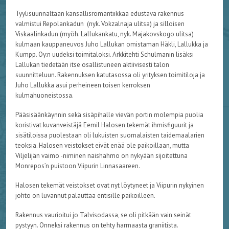
Tyylisuunnaltaan kansallisromantiikkaa edustava rakennus
valmistui Repolankadun (nyk. Vokzalnaja ulitsa) ja silloisen
Viskaalinkadun (myöh. Lallukankatu, nyk. Majakovskogo ulitsa)
kulmaan kauppaneuvos Juho Lallukan omistaman Häkli, Lallukka ja
Kumpp. Oy:n uudeksi toimitaloksi. Arkkitehti Schulmanin lisäksi
Lallukan tiedetään itse osallistuneen aktiivisesti talon
suunnitteluun. Rakennuksen katutasossa oli yrityksen toimitiloja ja
Juho Lallukka asui perheineen toisen kerroksen
kulmahuoneistossa.
Pääsisäänkäynnin sekä sisäpihalle vievän portin molempia puolia
koristivat kuvanveistäjä Eemil Halosen tekemät ihmisfiguurit ja
sisätiloissa puolestaan oli lukuisten suomalaisten taidemaalarien
teoksia. Halosen veistokset eivät enää ole paikoillaan, mutta
Viljelijän vaimo -niminen naishahmo on nykyään sijoitettuna
Monrepos’n puistoon Viipurin Linnasaareen.
Halosen tekemät veistokset ovat nyt löytyneet ja Viipurin nykyinen
johto on luvannut palauttaa entisille paikoilleen.
Rakennus vaurioitui jo Talvisodassa, se oli pitkään vain seinät
pystyyn. Onneksi rakennus on tehty harmaasta graniitista.