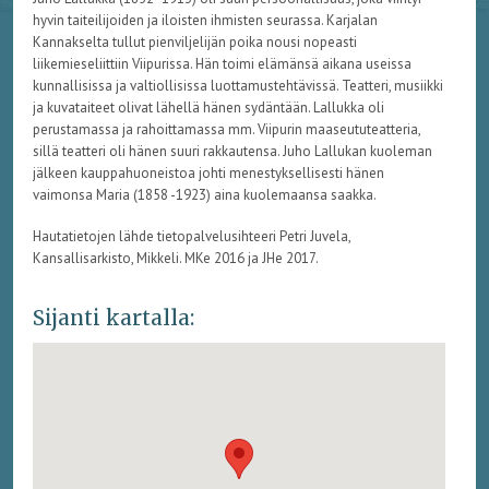
hyvin taiteilijoiden ja iloisten ihmisten seurassa. Karjalan
Kannakselta tullut pienviljelijän poika nousi nopeasti
liikemieseliittiin Viipurissa. Hän toimi elämänsä aikana useissa
kunnallisissa ja valtiollisissa luottamustehtävissä. Teatteri, musiikki
ja kuvataiteet olivat lähellä hänen sydäntään. Lallukka oli
perustamassa ja rahoittamassa mm. Viipurin maaseututeatteria,
sillä teatteri oli hänen suuri rakkautensa. Juho Lallukan kuoleman
jälkeen kauppahuoneistoa johti menestyksellisesti hänen
vaimonsa Maria (1858 -1923) aina kuolemaansa saakka.
Hautatietojen lähde tietopalvelusihteeri Petri Juvela,
Kansallisarkisto, Mikkeli. MKe 2016 ja JHe 2017.
Sijanti kartalla: