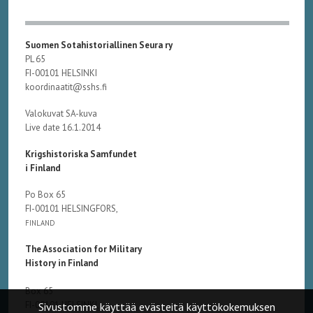
Suomen Sotahistoriallinen Seura ry
PL 65
FI-00101 HELSINKI
koordinaatit@sshs.fi
Valokuvat SA-kuva
Live date 16.1.2014
Krigshistoriska Samfundet
i Finland
Po Box 65
FI-00101 HELSINGFORS,
FINLAND
The Association for Military
History in Finland
Box 65
FI-00101 HELSINKI,
Sivustomme käyttää evästeitä käyttökokemuksen