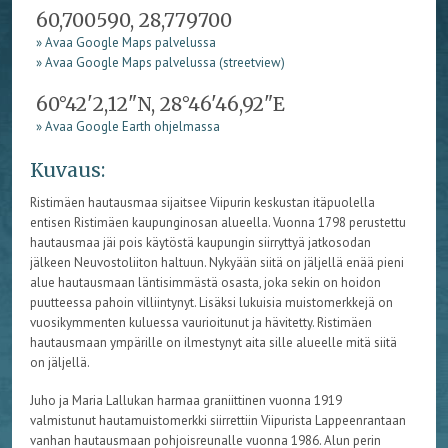
60,700590, 28,779700
» Avaa Google Maps palvelussa
» Avaa Google Maps palvelussa (streetview)
60°42'2,12"N, 28°46'46,92"E
» Avaa Google Earth ohjelmassa
Kuvaus:
Ristimäen hautausmaa sijaitsee Viipurin keskustan itäpuolella
entisen Ristimäen kaupunginosan alueella. Vuonna 1798 perustettu
hautausmaa jäi pois käytöstä kaupungin siirryttyä jatkosodan
jälkeen Neuvostoliiton haltuun. Nykyään siitä on jäljellä enää pieni
alue hautausmaan läntisimmästä osasta, joka sekin on hoidon
puutteessa pahoin villiintynyt. Lisäksi lukuisia muistomerkkejä on
vuosikymmenten kuluessa vaurioitunut ja hävitetty. Ristimäen
hautausmaan ympärille on ilmestynyt aita sille alueelle mitä siitä
on jäljellä.
Juho ja Maria Lallukan harmaa graniittinen vuonna 1919
valmistunut hautamuistomerkki siirrettiin Viipurista Lappeenrantaan
vanhan hautausmaan pohjoisreunalle vuonna 1986. Alun perin