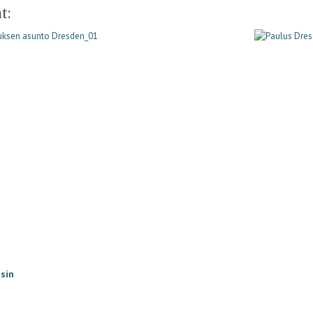
t:
isin