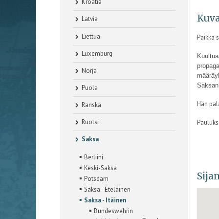
Kroatia
Kuva
Latvia
Liettua
Paikka s
Luxemburg
Kuultua
propaga
Norja
määräyk
Saksan 
Puola
Hän pal
Ranska
Ruotsi
Pauluks
Saksa
▪
Berliini
▪
Keski-Saksa
Sijan
▪
Potsdam
▪
Saksa - Eteläinen
▪
Saksa - Itäinen
▪
Bundeswehrin