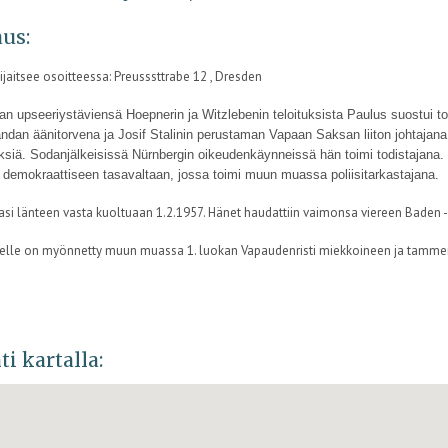
us:
ijaitsee osoitteessa: Preusssttrabe 12 , Dresden
an upseeriystäviensä Hoepnerin ja Witzlebenin teloituksista Paulus suostui to
ndan äänitorvena ja Josif Stalinin perustaman Vapaan Saksan liiton johtajana
siä. Sodanjälkeisissä Nürnbergin oikeudenkäynneissä hän toimi todistajana. H
demokraattiseen tasavaltaan, jossa toimi muun muassa poliisitarkastajana.
asi länteen vasta kuoltuaan 1.2.1957. Hänet haudattiin vaimonsa viereen Baden -
elle on myönnetty muun muassa 1. luokan Vapaudenristi miekkoineen ja tamme
ti kartalla: