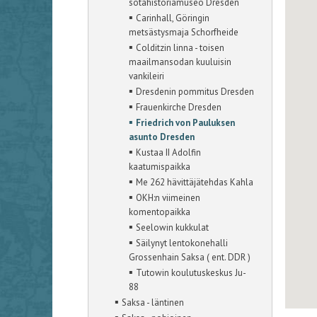
sotahistoriamuseo Dresden
▪
Carinhall, Göringin
metsästysmaja Schorfheide
▪
Colditzin linna - toisen
maailmansodan kuuluisin
vankileiri
▪
Dresdenin pommitus Dresden
▪
Frauenkirche Dresden
▪
Friedrich von Pauluksen
asunto Dresden
▪
Kustaa II Adolfin
kaatumispaikka
▪
Me 262 hävittäjätehdas Kahla
▪
OKH:n viimeinen
komentopaikka
▪
Seelowin kukkulat
▪
Säilynyt lentokonehalli
Grossenhain Saksa ( ent. DDR )
▪
Tutowin koulutuskeskus Ju-
88
▪
Saksa - läntinen
▪