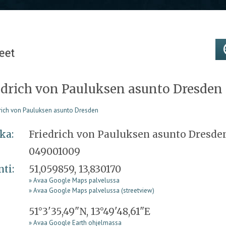
edrich von Pauluksen asunto Dresden
ka:
Friedrich von Pauluksen asunto Dresde
049001009
nti:
51,059859, 13,830170
» Avaa Google Maps palvelussa
» Avaa Google Maps palvelussa (streetview)
51°3'35,49"N, 13°49'48,61"E
» Avaa Google Earth ohjelmassa