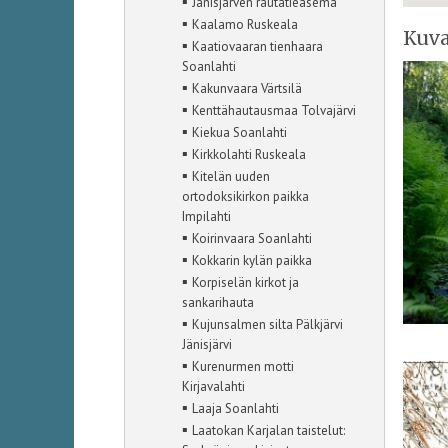
▪
Jänisjärven rautatieasema
▪
Kaalamo Ruskeala
Kuva
▪
Kaatiovaaran tienhaara
Soanlahti
▪
Kakunvaara Värtsilä
▪
Kenttähautausmaa Tolvajärvi
▪
Kiekua Soanlahti
▪
Kirkkolahti Ruskeala
▪
Kitelän uuden
ortodoksikirkon paikka
Impilahti
▪
Koirinvaara Soanlahti
▪
Kokkarin kylän paikka
▪
Korpiselän kirkot ja
sankarihauta
▪
Kujunsalmen silta Pälkjärvi
Jänisjärvi
▪
Kurenurmen motti
Kirjavalahti
▪
Laaja Soanlahti
▪
Laatokan Karjalan taistelut: