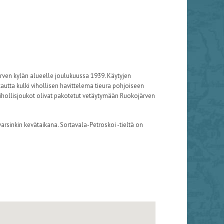
rven kylän alueelle joulukuussa 1939. Käytyjen
autta kulki vihollisen havittelema tieura pohjoiseen
vihollisjoukot olivat pakotetut vetäytymään Ruokojärven
arsinkin kevätaikana. Sortavala-Petroskoi -tieltä on