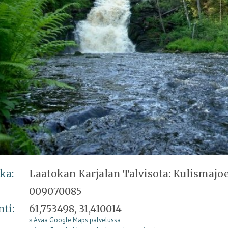
ka:
Laatokan Karjalan Talvisota: Kulismajo
009070085
nti:
61,753498, 31,410014
» Avaa Google Maps palvelussa