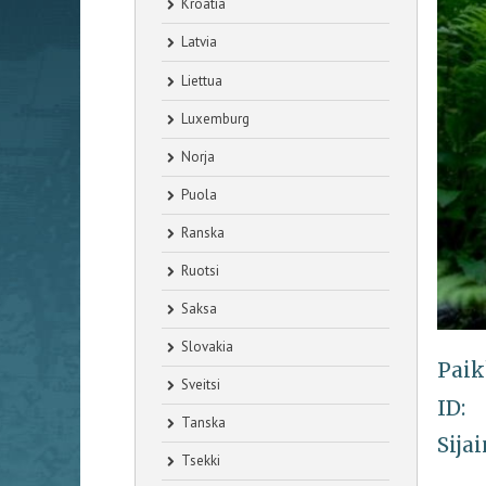
Kroatia
Latvia
Liettua
Luxemburg
Norja
Puola
Ranska
Ruotsi
Saksa
Slovakia
Paik
Sveitsi
ID:
Tanska
Sijai
Tsekki