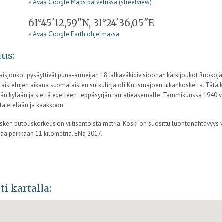
» Avaa Google Maps palvelussa (streetview)
61°45'12,59"N, 31°24'36,05"E
» Avaa Google Earth ohjelmassa
us:
isjoukot pysäyttivät puna-armeijan 18.Jalkaväkidivisioonan kärkijoukot Ruokojä
taistelujen aikana suomalaisten sulkulinja oli Kulismajoen Jukankoskella. Tätä k
äjän kylään ja sieltä edelleen Leppäsyrjän rautatieasemalle. Tammikuussa 1940 
ta etelään ja kaakkoon.
ken putouskorkeus on viitisentoista metriä. Koski on suosittu luontonähtävyys v
aa paikkaan 11 kilometriä. ENa 2017.
ti kartalla: