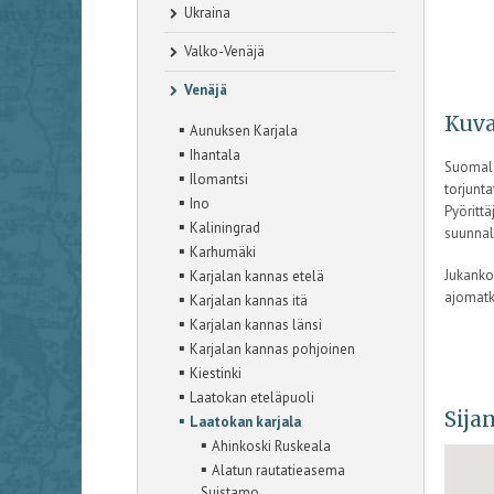
Ukraina
Valko-Venäjä
Venäjä
Kuva
▪
Aunuksen Karjala
▪
Ihantala
Suomala
▪
Ilomantsi
torjunta
▪
Ino
Pyöritt
▪
Kaliningrad
suunnal
▪
Karhumäki
▪
Jukankos
Karjalan kannas etelä
▪
ajomatk
Karjalan kannas itä
▪
Karjalan kannas länsi
▪
Karjalan kannas pohjoinen
▪
Kiestinki
▪
Laatokan eteläpuoli
Sijan
▪
Laatokan karjala
▪
Ahinkoski Ruskeala
▪
Alatun rautatieasema
Suistamo