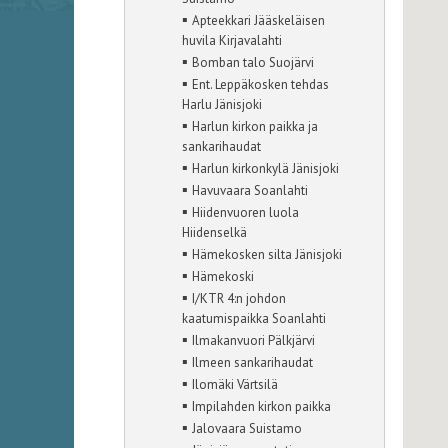
▪
Apteekkari Jääskeläisen
huvila Kirjavalahti
▪
Bomban talo Suojärvi
▪
Ent. Leppäkosken tehdas
Harlu Jänisjoki
▪
Harlun kirkon paikka ja
sankarihaudat
▪
Harlun kirkonkylä Jänisjoki
▪
Havuvaara Soanlahti
▪
Hiidenvuoren luola
Hiidenselkä
▪
Hämekosken silta Jänisjoki
▪
Hämekoski
▪
I/KTR 4:n johdon
kaatumispaikka Soanlahti
▪
Ilmakanvuori Pälkjärvi
▪
Ilmeen sankarihaudat
▪
Ilomäki Värtsilä
▪
Impilahden kirkon paikka
▪
Jalovaara Suistamo