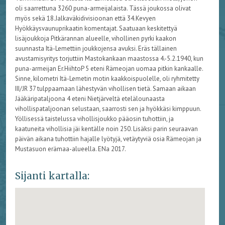
oli saarrettuna 3260 puna-armeijalaista. Tässä joukossa olivat
myös sekä 18.Jalkaväkidivisioonan että 34.Kevyen
Hyökkäysvaunuprikaatin komentajat. Saatuaan keskitettyä
lisäjoukkoja Pitkärannan alueelle, vihollinen pyrki kaakon
suunnasta Itä-Lemettiin joukkojensa avuksi. Eräs tällainen
avustamisyritys torjuttiin Mastokankaan maastossa 4.-5.2.1940, kun
puna-armeijan Er.HiihtoP 5 eteni Rämeojan uomaa pitkin kankaalle.
Sinne, kilometri Itä-Lemetin motin kaakkoispuolelle, oli ryhmitetty
III/JR 37 tulppaamaan lähestyvän vihollisen tietä. Samaan aikaan
Jääkäripataljoona 4 eteni Nietjärveltä etelälounaasta
vihollispataljoonan selustaan, saarrosti sen ja hyökkäsi kimppuun.
Yöllisessä taistelussa vihollisjoukko pääosin tuhottiin, ja
kaatuneita vihollisia jäi kentälle noin 250. Lisäksi parin seuraavan
päivän aikana tuhottiin hajalle lyötyjä, vetäytyviä osia Rämeojan ja
Mustasuon erämaa-alueella. ENa 2017.
Sijanti kartalla: