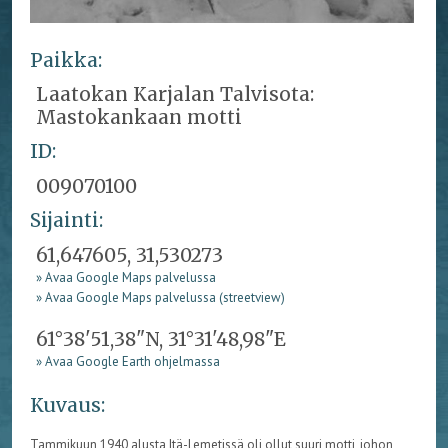
Paikka:
Laatokan Karjalan Talvisota:
Mastokankaan motti
ID:
009070100
Sijainti:
61,647605, 31,530273
» Avaa Google Maps palvelussa
» Avaa Google Maps palvelussa (streetview)
61°38'51,38"N, 31°31'48,98"E
» Avaa Google Earth ohjelmassa
Kuvaus:
Tammikuun 1940 alusta Itä-Lemetissä oli ollut suuri motti, johon