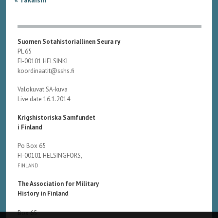
Suomen Sotahistoriallinen Seura ry
PL 65
FI-00101 HELSINKI
koordinaatit@sshs.fi
Valokuvat SA-kuva
Live date 16.1.2014
Krigshistoriska Samfundet
i Finland
Po Box 65
FI-00101 HELSINGFORS,
FINLAND
The Association for Military
History in Finland
Box 65