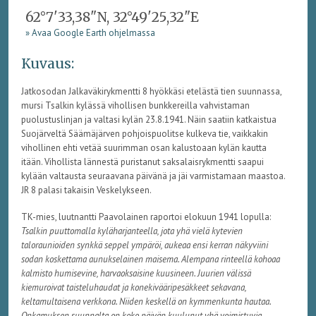
62°7'33,38"N, 32°49'25,32"E
» Avaa Google Earth ohjelmassa
Kuvaus:
Jatkosodan Jalkaväkirykmentti 8 hyökkäsi etelästä tien suunnassa,
mursi Tsalkin kylässä vihollisen bunkkereilla vahvistaman
puolustuslinjan ja valtasi kylän 23.8.1941. Näin saatiin katkaistua
Suojärveltä Säämäjärven pohjoispuolitse kulkeva tie, vaikkakin
vihollinen ehti vetää suurimman osan kalustoaan kylän kautta
itään. Vihollista lännestä puristanut saksalaisrykmentti saapui
kylään valtausta seuraavana päivänä ja jäi varmistamaan maastoa.
JR 8 palasi takaisin Veskelykseen.
TK-mies, luutnantti Paavolainen raportoi elokuun 1941 lopulla:
Tsalkin puuttomalla kyläharjanteella, jota yhä vielä kytevien
taloraunioiden synkkä seppel ympäröi, aukeaa ensi kerran näkyviini
sodan koskettama aunukselainen maisema. Alempana rinteellä kohoaa
kalmisto humisevine, harvaoksaisine kuusineen. Juurien välissä
kiemuroivat taisteluhaudat ja konekivääripesäkkeet sekavana,
keltamultaisena verkkona. Niiden keskellä on kymmenkunta hautaa.
Onkamuksen suunnalta on koko päivän kuulunut yhä voimistuvia