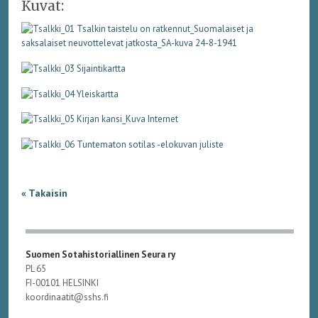
Kuvat:
« Takaisin
Suomen Sotahistoriallinen Seura ry
PL 65
FI-00101 HELSINKI
koordinaatit@sshs.fi