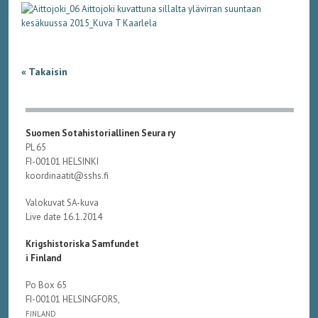
« Takaisin
Suomen Sotahistoriallinen Seura ry
PL 65
FI-00101 HELSINKI
koordinaatit@sshs.fi
Valokuvat SA-kuva
Live date 16.1.2014
Krigshistoriska Samfundet
i Finland
Po Box 65
FI-00101 HELSINGFORS,
FINLAND