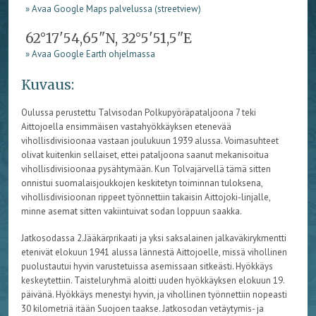
» Avaa Google Maps palvelussa (streetview)
62°17'54,65"N, 32°5'51,5"E
» Avaa Google Earth ohjelmassa
Kuvaus:
Oulussa perustettu Talvisodan Polkupyöräpataljoona 7 teki
Aittojoella ensimmäisen vastahyökkäyksen etenevää
vihollisdivisioonaa vastaan joulukuun 1939 alussa. Voimasuhteet
olivat kuitenkin sellaiset, ettei pataljoona saanut mekanisoitua
vihollisdivisioonaa pysähtymään. Kun Tolvajärvellä tämä sitten
onnistui suomalaisjoukkojen keskitetyn toiminnan tuloksena,
vihollisdivisioonan rippeet työnnettiin takaisin Aittojoki-linjalle,
minne asemat sitten vakiintuivat sodan loppuun saakka.
Jatkosodassa 2.Jääkärprikaati ja yksi saksalainen jalkaväkirykmentti
etenivät elokuun 1941 alussa lännestä Aittojoelle, missä vihollinen
puolustautui hyvin varustetuissa asemissaan sitkeästi. Hyökkäys
keskeytettiin. Taisteluryhmä aloitti uuden hyökkäyksen elokuun 19.
päivänä. Hyökkäys menestyi hyvin, ja vihollinen työnnettiin nopeasti
30 kilometriä itään Suojoen taakse. Jatkosodan vetäytymis- ja