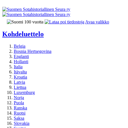
Avaa valikko
Kohdeluettelo
Belgia
Bosnia Hertsegovina
Englanti
Hollanti
Italia
Itävalta
Kroatia
Latvia
Liettua
Luxemburg
Norja
Puola
Ranska
Ruotsi
Saksa
Slovakia