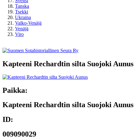
Sveitsi
Tanska
Tsekki
Ukraina
Valko-Venäjä
Venäjä
Viro
Kapteeni Rechardtin silta Suojoki Aunus
Paikka:
Kapteeni Rechardtin silta Suojoki Aunus
ID:
009090029