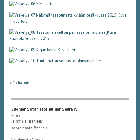
« Takaisin
Suomen Sotahistoriallinen Seura ry
PL 65
FI-00101 HELSINKI
koordinaatit@sshs.fi
Valokuvat SA-kuva