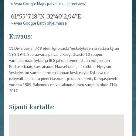
» Avaa Google Maps palvelussa (streetview)
61°55'7,18"N, 32°49'2,94"E
» Avaa Google Earth ohjelmassa
Kuvaus:
11.Divisioonan JR 8 eteni Ignoilasta Veskelykseen ja valtasi kylän
19.8.1941. Seuraavana päivänä Kevyt Osasto 10 saapui
varmistamaan kylää, ja JR 8 jatkoi etenemistään pohjoiseen
Potkuselkään, Savilatsuun, Maaselkään ja Tsalkkiin. Nykyisin
Veskelys on saman nimisen kunnan keskuskylä. Kylässä on
näkyvällä paikalla pieni tšasouna, joka on siirretty Kangasjärveltä
vuonna 1989. Rakennus on valtakunnallinen suojelukohde. ENa
2017.
Sijanti kartalla: