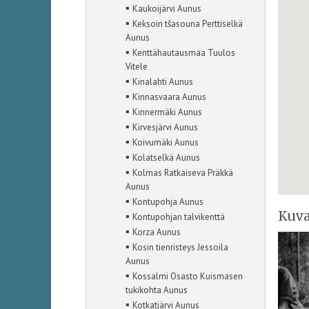
▪
Kaukoijärvi Aunus
▪
Keksoin tšasouna Perttiselkä
Aunus
▪
Kenttähautausmaa Tuulos
Vitele
▪
Kinalahti Aunus
▪
Kinnasvaara Aunus
▪
Kinnermäki Aunus
▪
Kirvesjärvi Aunus
▪
Koivumäki Aunus
▪
Kolatselkä Aunus
▪
Kolmas Ratkaiseva Präkkä
Aunus
▪
Kontupohja Aunus
Kuva
▪
Kontupohjan talvikenttä
▪
Korza Aunus
▪
Kosin tienristeys Jessoila
Aunus
▪
Kossalmi Osasto Kuismasen
tukikohta Aunus
▪
Kotkatjärvi Aunus