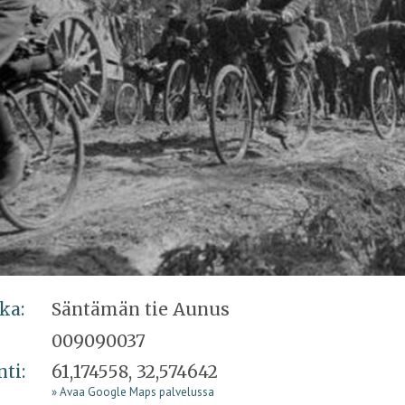
ka:
Säntämän tie Aunus
009090037
nti:
61,174558, 32,574642
» Avaa Google Maps palvelussa