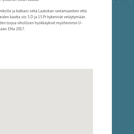
nikolle ja katkaisi sekä Laatokan rantamaantien että
teiden kautta siis 5.D ja 15.Pr kykenivät vetäytymään
uden torjua vihollisen hyökkäykset myöhemmin U-
taan. ENa 2017.