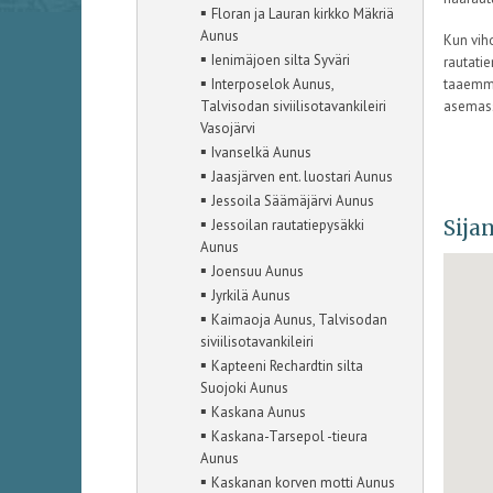
▪
Floran ja Lauran kirkko Mäkriä
Aunus
Kun vih
▪
Ienimäjoen silta Syväri
rautatie
▪
Interposelok Aunus,
taaemma
Talvisodan siviilisotavankileiri
asemass
Vasojärvi
▪
Ivanselkä Aunus
▪
Jaasjärven ent. luostari Aunus
▪
Jessoila Säämäjärvi Aunus
▪
Sijan
Jessoilan rautatiepysäkki
Aunus
▪
Joensuu Aunus
▪
Jyrkilä Aunus
▪
Kaimaoja Aunus, Talvisodan
siviilisotavankileiri
▪
Kapteeni Rechardtin silta
Suojoki Aunus
▪
Kaskana Aunus
▪
Kaskana-Tarsepol -tieura
Aunus
▪
Kaskanan korven motti Aunus