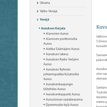
Ukraina
Valko-Venäjä
Venäjä
Kuva
▪
Aunuksen Karjala
▪
Alavoinen Aunus
Jatkoso
▪
Alavoisen ponttonisilta
5.Divisi
Aunus
toisaalt
▪
Alekka Säämäjärvi Aunus
▪
Aunuksen lakeus
Samaan 
▪
Aunuksen Radio Vieljärvi
pääosat 
Aunus
▪
Aunukse
Aunuksen Ryhmän
olisi va
johtamispaikka Kolatselkä
skenaari
Aunus
▪
Aunuksenkaupungin
Säntämän
tiilitehdas Aunus
Tuuloks
▪
Aunuksenkaupunki Aunus
itäranta
▪
Aunuslinnan rautatieasema
metrin p
▪
Djumenuskin kylä Aunus
haarautu