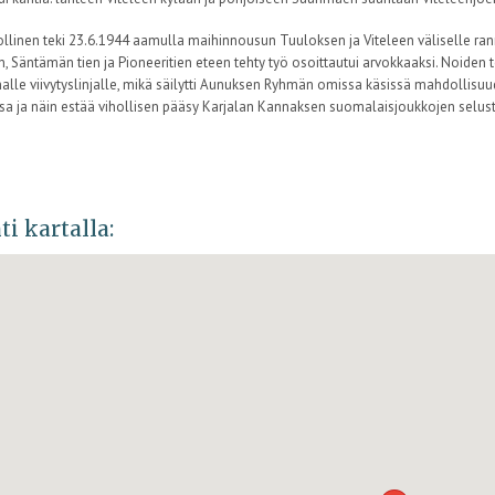
ollinen teki 23.6.1944 aamulla maihinnousun Tuuloksen ja Viteleen väliselle ran
n, Säntämän tien ja Pioneeritien eteen tehty työ osoittautui arvokkaaksi. Noiden 
lle viivytyslinjalle, mikä säilytti Aunuksen Ryhmän omissa käsissä mahdollisu
a ja näin estää vihollisen pääsy Karjalan Kannaksen suomalaisjoukkojen selus
ti kartalla: