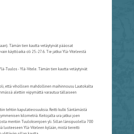
aan). Tämän tien kautta vetäytyivät pääosat
ain käyttöaika oli 25.-27.6. Tie jatkui Ylä-Viteleestä
-Tuulos - Ylä-Vitele. Tämän tien kautta vetäytyivät
oli, että vihollisen mahdollinen maihinnousu Laatokalta
Ryhmässä alettiin viipymättä varautua tällaiseen
in tehtiin kapulatieosuuksia. Reitti kulki Säntämästä
mmenisen kilometriä. Keitojalta ura jatkui joen
josta mentiin Tuuloksenjoen yli. Sillan länsipuolella 700
riä luoteeseen Ylä-Viteleen kylään, mistä tiereitti
ylittävän sillan kautta.