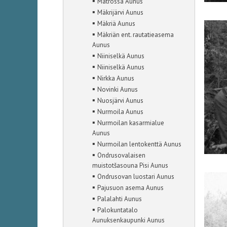
▪
Matrossa Aunus
▪
Mäkrijärvi Aunus
▪
Mäkriä Aunus
▪
Mäkriän ent. rautatieasema
Aunus
▪
Niiniselkä Aunus
▪
Niiniselkä Aunus
▪
Nirkka Aunus
▪
Novinki Aunus
▪
Nuosjärvi Aunus
▪
Nurmoila Aunus
▪
Nurmoilan kasarmialue
Aunus
▪
Nurmoilan lentokenttä Aunus
▪
Ondrusovalaisen
muistotšasouna Pisi Aunus
▪
Ondrusovan luostari Aunus
▪
Pajusuon asema Aunus
▪
Palalahti Aunus
▪
Palokuntatalo
Aunuksenkaupunki Aunus