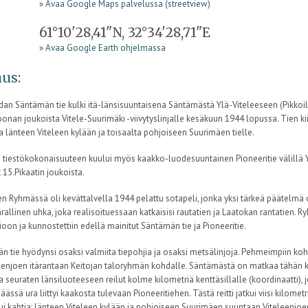
» Avaa Google Maps palvelussa (streetview)
61°10'28,41"N, 32°34'28,71"E
» Avaa Google Earth ohjelmassa
us:
dan Säntämän tie kulki itä-länsisuuntaisena Säntämästä Ylä-Viteleeseen (Pikkoil
oonan joukoista Vitele-Suurimäki -viivytyslinjalle kesäkuun 1944 lopussa. Tien kiiv
a länteen Viteleen kylään ja toisaalta pohjoiseen Suurimäen tielle.
tiestökokonaisuuteen kuului myös kaakko-luodesuuntainen Pioneeritie välillä Ylä
15.Pikaatin joukoista.
n Ryhmässä oli kevättalvella 1944 pelattu sotapeli, jonka yksi tärkeä päätelmä 
arallinen uhka, joka realisoituessaan katkaisisi rautatien ja Laatokan rantatien. 
oon ja kunnostettiin edellä mainitut Säntämän tie ja Pioneeritie.
 tie hyödynsi osaksi valmiita tiepohjia ja osaksi metsälinjoja. Pehmeimpiin kohti
enjoen itärantaan Keitojan taloryhmän kohdalle. Säntämästä on matkaa tähän ky
a seuraten länsiluoteeseen reilut kolme kilometriä kenttäsillalle (koordinaatti), 
äässä ura liittyi kaakosta tulevaan Pioneeritiehen. Tästä reitti jatkui viisi kilomet
i kahtia: länteen Viteleen kylään ja pohjoiseen Suurimäen suuntaan Viteleenjoen 