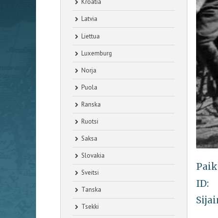
Kroatia
Latvia
Liettua
Luxemburg
Norja
Puola
Ranska
Ruotsi
Saksa
Slovakia
Paik
Sveitsi
ID:
Tanska
Sijai
Tsekki