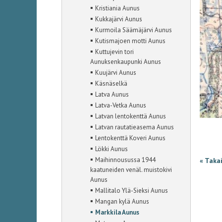
▪
Kristiania Aunus
▪
Kukkajärvi Aunus
▪
Kurmoila Säämäjärvi Aunus
▪
Kutismajoen motti Aunus
▪
Kuttujevin tori
Aunuksenkaupunki Aunus
▪
Kuujärvi Aunus
▪
Käsnäselkä
▪
Latva Aunus
▪
Latva-Vetka Aunus
▪
Latvan lentokenttä Aunus
▪
Latvan rautatieasema Aunus
▪
Lentokenttä Koveri Aunus
▪
Lökki Aunus
▪
Maihinnousussa 1944
« Taka
kaatuneiden venäl. muistokivi
Aunus
▪
Mallitalo Ylä-Sieksi Aunus
▪
Mangan kylä Aunus
▪
Markkila Aunus