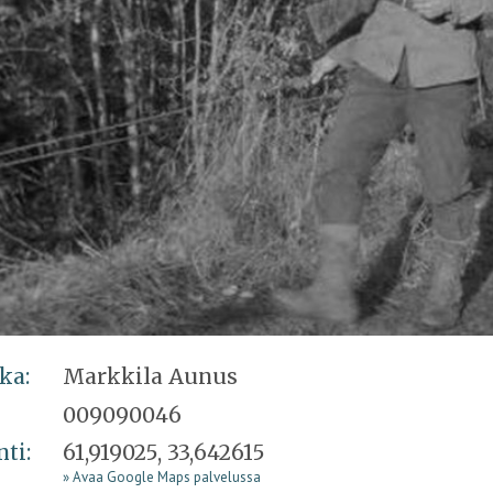
ka:
Markkila Aunus
009090046
nti:
61,919025, 33,642615
» Avaa Google Maps palvelussa