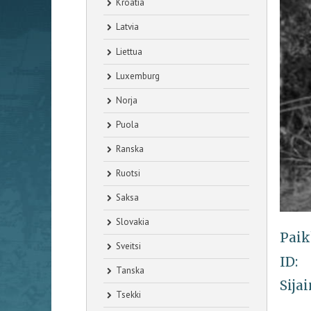
Kroatia
Latvia
Liettua
Luxemburg
Norja
Puola
Ranska
Ruotsi
Saksa
Slovakia
Paik
Sveitsi
ID:
Tanska
Sijai
Tsekki