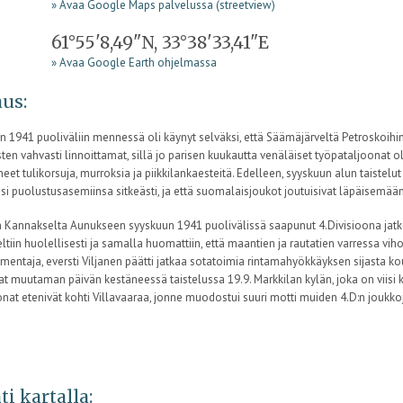
» Avaa Google Maps palvelussa (streetview)
61°55'8,49"N, 33°38'33,41"E
» Avaa Google Earth ohjelmassa
us:
n 1941 puoliväliin mennessä oli käynyt selväksi, että Säämäjärveltä Petroskoihin
ten vahvasti linnoittamat, sillä jo parisen kuukautta venäläiset työpataljoonat o
eet tulikorsuja, murroksia ja piikkilankaesteitä. Edelleen, syyskuun alun taistelut 
isi puolustusasemiinsa sitkeästi, ja että suomalaisjoukot joutuisivat läpäisemä
n Kannakselta Aunukseen syyskuun 1941 puolivälissä saapunut 4.Divisioona jatk
ltiin huolellisesti ja samalla huomattiin, että maantien ja rautatien varressa viholl
mentaja, eversti Viljanen päätti jatkaa sotatoimia rintamahyökkäyksen sijasta koukk
at muutaman päivän kestäneessä taistelussa 19.9. Markkilan kylän, joka on viisi k
onat etenivät kohti Villavaaraa, jonne muodostui suuri motti muiden 4.D:n joukk
ti kartalla: