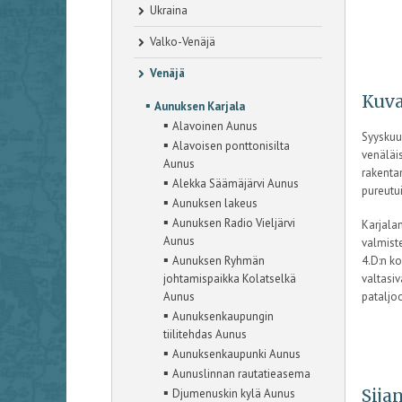
Ukraina
Valko-Venäjä
Venäjä
Kuva
▪
Aunuksen Karjala
▪
Alavoinen Aunus
Syyskuu
▪
Alavoisen ponttonisilta
venäläis
Aunus
rakentan
▪
Alekka Säämäjärvi Aunus
pureutu
▪
Aunuksen lakeus
▪
Aunuksen Radio Vieljärvi
Karjala
Aunus
valmiste
▪
Aunuksen Ryhmän
4.D:n ko
johtamispaikka Kolatselkä
valtasiv
Aunus
pataljo
▪
Aunuksenkaupungin
tiilitehdas Aunus
▪
Aunuksenkaupunki Aunus
▪
Aunuslinnan rautatieasema
▪
Sijan
Djumenuskin kylä Aunus