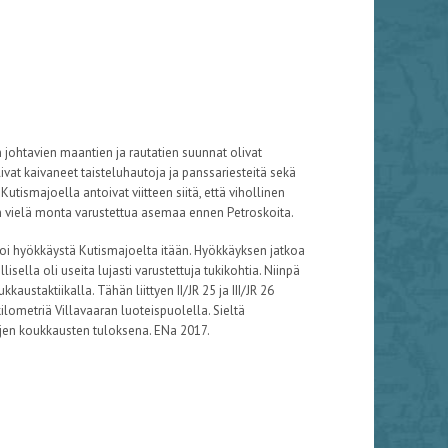
 johtavien maantien ja rautatien suunnat olivat
livat kaivaneet taisteluhautoja ja panssariesteitä sekä
Kutismajoella antoivat viitteen siitä, että vihollinen
än vielä monta varustettua asemaa ennen Petroskoita.
oi hyökkäystä Kutismajoelta itään. Hyökkäyksen jatkoa
isella oli useita lujasti varustettuja tukikohtia. Niinpä
austaktiikalla. Tähän liittyen II/JR 25 ja III/JR 26
ilometriä Villavaaran luoteispuolella. Sieltä
ojen koukkausten tuloksena. ENa 2017.