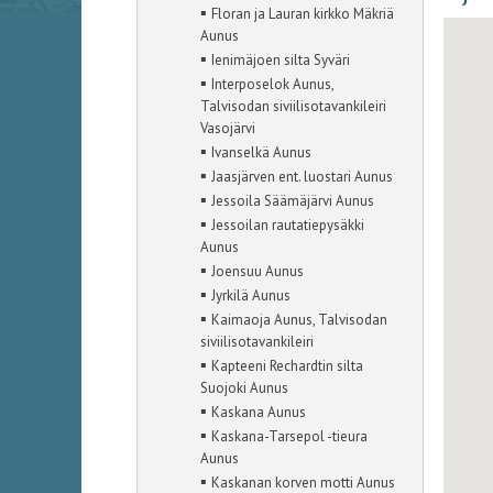
▪
Floran ja Lauran kirkko Mäkriä
Aunus
▪
Ienimäjoen silta Syväri
▪
Interposelok Aunus,
Talvisodan siviilisotavankileiri
Vasojärvi
▪
Ivanselkä Aunus
▪
Jaasjärven ent. luostari Aunus
▪
Jessoila Säämäjärvi Aunus
▪
Jessoilan rautatiepysäkki
Aunus
▪
Joensuu Aunus
▪
Jyrkilä Aunus
▪
Kaimaoja Aunus, Talvisodan
siviilisotavankileiri
▪
Kapteeni Rechardtin silta
Suojoki Aunus
▪
Kaskana Aunus
▪
Kaskana-Tarsepol -tieura
Aunus
▪
Kaskanan korven motti Aunus