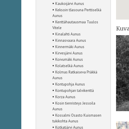
▪
Kaukoijärvi Aunus
▪
Keksoin tšasouna Perttiselkä
Aunus
▪
Kenttähautausmaa Tuulos
Kuva
Vitele
▪
Kinalahti Aunus
▪
Kinnasvaara Aunus
▪
Kinnermäki Aunus
▪
Kirvesjärvi Aunus
▪
Koivumäki Aunus
▪
Kolatselkä Aunus
▪
Kolmas Ratkaiseva Präkkä
Aunus
▪
Kontupohja Aunus
▪
Kontupohjan talvikenttä
▪
Korza Aunus
▪
Kosin tienristeys Jessoila
Aunus
▪
Kossalmi Osasto Kuismasen
tukikohta Aunus
▪
Kotkatjärvi Aunus