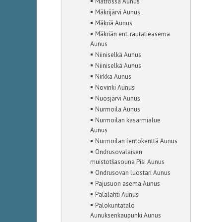
▪
Matrossa Aunus
▪
Mäkrijärvi Aunus
▪
Mäkriä Aunus
▪
Mäkriän ent. rautatieasema
Aunus
▪
Niiniselkä Aunus
▪
Niiniselkä Aunus
▪
Nirkka Aunus
▪
Novinki Aunus
▪
Nuosjärvi Aunus
▪
Nurmoila Aunus
▪
Nurmoilan kasarmialue
Aunus
▪
Nurmoilan lentokenttä Aunus
▪
Ondrusovalaisen
muistotšasouna Pisi Aunus
▪
Ondrusovan luostari Aunus
▪
Pajusuon asema Aunus
▪
Palalahti Aunus
▪
Palokuntatalo
Aunuksenkaupunki Aunus