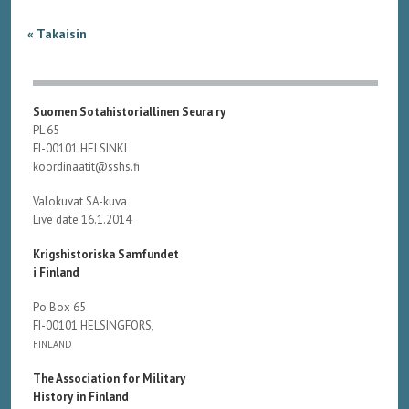
« Takaisin
Suomen Sotahistoriallinen Seura ry
PL 65
FI-00101 HELSINKI
koordinaatit@sshs.fi
Valokuvat SA-kuva
Live date 16.1.2014
Krigshistoriska Samfundet
i Finland
Po Box 65
FI-00101 HELSINGFORS,
FINLAND
The Association for Military
History in Finland