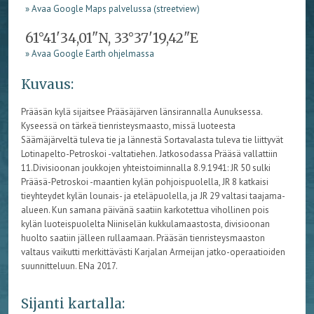
» Avaa Google Maps palvelussa (streetview)
61°41'34,01"N, 33°37'19,42"E
» Avaa Google Earth ohjelmassa
Kuvaus:
Prääsän kylä sijaitsee Prääsäjärven länsirannalla Aunuksessa.
Kyseessä on tärkeä tienristeysmaasto, missä luoteesta
Säämäjärveltä tuleva tie ja lännestä Sortavalasta tuleva tie liittyvät
Lotinapelto-Petroskoi -valtatiehen. Jatkosodassa Prääsä vallattiin
11.Divisioonan joukkojen yhteistoiminnalla 8.9.1941: JR 50 sulki
Prääsä-Petroskoi -maantien kylän pohjoispuolella, JR 8 katkaisi
tieyhteydet kylän lounais- ja eteläpuolella, ja JR 29 valtasi taajama-
alueen. Kun samana päivänä saatiin karkotettua vihollinen pois
kylän luoteispuolelta Niiniselän kukkulamaastosta, divisioonan
huolto saatiin jälleen rullaamaan. Prääsän tienristeysmaaston
valtaus vaikutti merkittävästi Karjalan Armeijan jatko-operaatioiden
suunnitteluun. ENa 2017.
Sijanti kartalla: