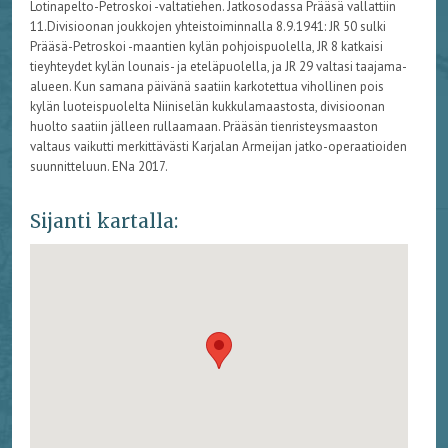
Lotinapelto-Petroskoi -valtatiehen. Jatkosodassa Prääsä vallattiin
11.Divisioonan joukkojen yhteistoiminnalla 8.9.1941: JR 50 sulki
Prääsä-Petroskoi -maantien kylän pohjoispuolella, JR 8 katkaisi
tieyhteydet kylän lounais- ja eteläpuolella, ja JR 29 valtasi taajama-
alueen. Kun samana päivänä saatiin karkotettua vihollinen pois
kylän luoteispuolelta Niiniselän kukkulamaastosta, divisioonan
huolto saatiin jälleen rullaamaan. Prääsän tienristeysmaaston
valtaus vaikutti merkittävästi Karjalan Armeijan jatko-operaatioiden
suunnitteluun. ENa 2017.
Sijanti kartalla: