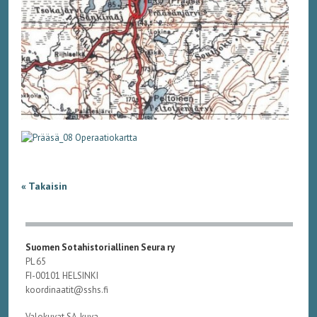
« Takaisin
Suomen Sotahistoriallinen Seura ry
PL 65
FI-00101 HELSINKI
koordinaatit@sshs.fi
Valokuvat SA-kuva