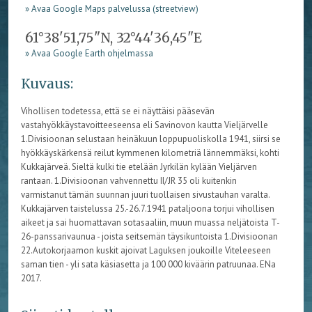
» Avaa Google Maps palvelussa (streetview)
61°38'51,75"N, 32°44'36,45"E
» Avaa Google Earth ohjelmassa
Kuvaus:
Vihollisen todetessa, että se ei näyttäisi pääsevän
vastahyökkäystavoitteeseensa eli Savinovon kautta Vieljärvelle
1.Divisioonan selustaan heinäkuun loppupuoliskolla 1941, siirsi se
hyökkäyskärkensä reilut kymmenen kilometriä lännemmäksi, kohti
Kukkajärveä. Sieltä kulki tie etelään Jyrkilän kylään Vieljärven
rantaan. 1.Divisioonan vahvennettu II/JR 35 oli kuitenkin
varmistanut tämän suunnan juuri tuollaisen sivustauhan varalta.
Kukkajärven taistelussa 25.-26.7.1941 pataljoona torjui vihollisen
aikeet ja sai huomattavan sotasaaliin, muun muassa neljätoista T-
26-panssarivaunua - joista seitsemän täysikuntoista 1.Divisioonan
22.Autokorjaamon kuskit ajoivat Laguksen joukoille Viteleeseen
saman tien - yli sata käsiasetta ja 100 000 kiväärin patruunaa. ENa
2017.