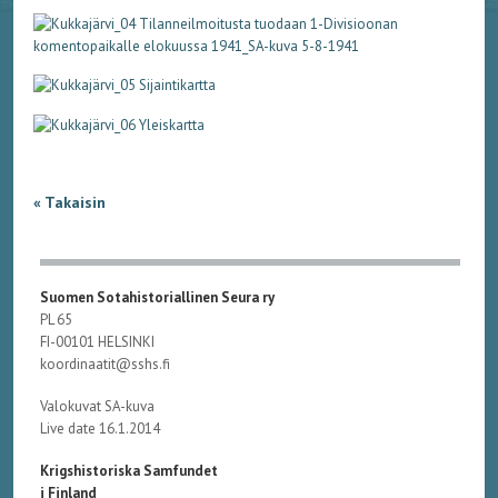
« Takaisin
Suomen Sotahistoriallinen Seura ry
PL 65
FI-00101 HELSINKI
koordinaatit@sshs.fi
Valokuvat SA-kuva
Live date 16.1.2014
Krigshistoriska Samfundet
i Finland