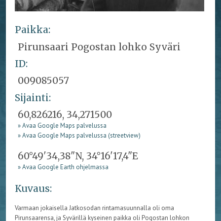
Paikka:
Pirunsaari Pogostan lohko Syväri
ID:
009085057
Sijainti:
60,826216, 34,271500
» Avaa Google Maps palvelussa
» Avaa Google Maps palvelussa (streetview)
60°49'34,38"N, 34°16'17,4"E
» Avaa Google Earth ohjelmassa
Kuvaus:
Varmaan jokaisella Jatkosodan rintamasuunnalla oli oma
Pirunsaarensa, ja Syvärillä kyseinen paikka oli Pogostan lohkon