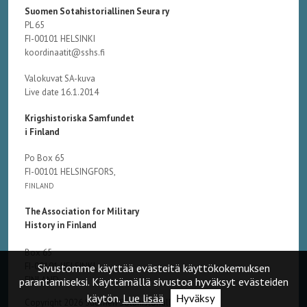
Suomen Sotahistoriallinen Seura ry
PL 65
FI-00101 HELSINKI
koordinaatit@sshs.fi
Valokuvat SA-kuva
Live date 16.1.2014
Krigshistoriska Samfundet
i Finland
Po Box 65
FI-00101 HELSINGFORS,
FINLAND
The Association for Military
History in Finland
Box 65
FI-00101 HELSINKI,
Sivustomme käyttää evästeitä käyttökokemuksen
FINLAND
parantamiseksi. Käyttämällä sivustoa hyväksyt evästeiden
käytön.
Lue lisää
Hyväksy
Copyright 2026 Suomen Sotahistoriallinen Seura ry