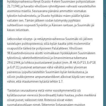
hyökkäysvaiheessa Kevyt Osasto 4 eteni Suurimäen pohjoislaitaan
21.7.1941 ja havaitsi vihollisen ryhmittyneen vahvasti varusteltuihin
asemiinsa mäellä. Seuraavana päivänä ammuttiin voimakas
tykistön tulivalmistelu, ja Osasto hyökkäsi mäen päälle kylään
vallaten sen. Tämän jälkeen sodan tulimyrsky pyyhkäisi
suhteellisen nopeasti Syvärille ja Äänisen rantaan, ja Suurimäki jäi
kauas selustaan.
Jatkosodan viivytys- ja vetäytymisvaiheessa Suurimäki oli jälleen
taistelujen polttopisteessä, sillä kylän kautta johti molemmille
osapuolille tärkeä tie pohjoiseen Palalahteen. Vihollisen
98.Kaartindivisioona aloitti voimakkaan hyökkäyksen Suurimäkeen
tykistönsä, raketinheittimistönsä ja ilmavoimiensa tukemana
29.6.1944, ja lohkoa puolustaneet joukot (mm. JR 44, Er.P 15, Er.P 18
ja Er.P 21) joutuivat antamaan vähä vähältä periksi ylivoiman
paineessa. Lopulta taisteltiin Suurimäen kylän keskustassa, ja
silloin joukkojemme ampumatarvikkeet alkoivat käydä sen verran
vähiin, että irtautuminen kylästä tehtiin 1.7.
Taistelun seurauksena vielä viime vuosikymmenellä oli
kylätšasounan vieressä (koordinaatti) kaksi hautaa, joiden merkkinä
olivat puiset, valkoiset ristit. Risteissä olivat viiden
suomalaissotilaan nimet. Sittemmin Sotavainajien muiston