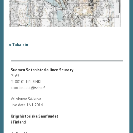
« Takaisin
Suomen Sotahistoriallinen Seura ry
PL 65
FI-00101 HELSINKI
koordinaatit@sshs.fi
Valokuvat SA-kuva
Live date 16.1.2014
Krigshistoriska Samfundet
i Finland