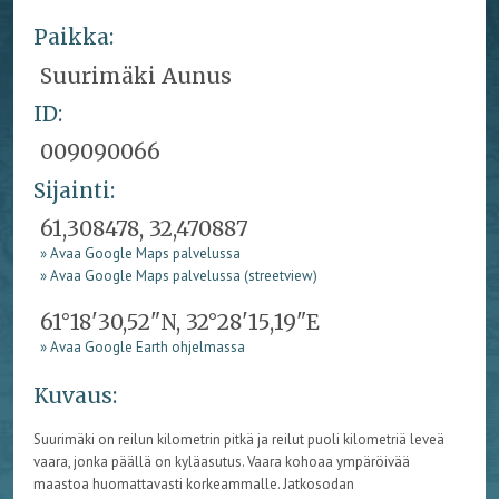
Paikka:
Suurimäki Aunus
ID:
009090066
Sijainti:
61,308478, 32,470887
» Avaa Google Maps palvelussa
» Avaa Google Maps palvelussa (streetview)
61°18'30,52"N, 32°28'15,19"E
» Avaa Google Earth ohjelmassa
Kuvaus:
Suurimäki on reilun kilometrin pitkä ja reilut puoli kilometriä leveä
vaara, jonka päällä on kyläasutus. Vaara kohoaa ympäröivää
maastoa huomattavasti korkeammalle. Jatkosodan