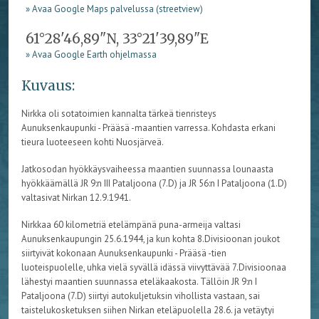
» Avaa Google Maps palvelussa (streetview)
61°28'46,89"N, 33°21'39,89"E
» Avaa Google Earth ohjelmassa
Kuvaus:
Nirkka oli sotatoimien kannalta tärkeä tienristeys
Aunuksenkaupunki - Prääsä -maantien varressa. Kohdasta erkani
tieura luoteeseen kohti Nuosjärveä.
Jatkosodan hyökkäysvaiheessa maantien suunnassa lounaasta
hyökkäämällä JR 9:n III Pataljoona (7.D) ja JR 56:n I Pataljoona (1.D)
valtasivat Nirkan 12.9.1941.
Nirkkaa 60 kilometriä etelämpänä puna-armeija valtasi
Aunuksenkaupungin 25.6.1944, ja kun kohta 8.Divisioonan joukot
siirtyivät kokonaan Aunuksenkaupunki - Prääsä -tien
luoteispuolelle, uhka vielä syvällä idässä viivyttävää 7.Divisioonaa
lähestyi maantien suunnassa eteläkaakosta. Tällöin JR 9:n I
Pataljoona (7.D) siirtyi autokuljetuksin vihollista vastaan, sai
taistelukosketuksen siihen Nirkan eteläpuolella 28.6. ja vetäytyi