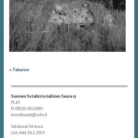
« Takaisin
Suomen Sotahistoriallinen Seura ry
PL 65
FI-00101 HELSINKI
koordinaatit@sshs.fi
Valokuvat SA-kuva
Live date 16.1.2014