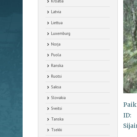
Kroatia
Latvia
Liettua
Luxemburg
Norja
Puola
Ranska
Ruotsi
Saksa
Slovakia
Paik
Sveitsi
ID:
Tanska
Sijai
Tsekki