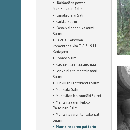
▪
Härkämäen patteri
Mantsinsaari Salmi
▪
Kanabrojärvi Salmi
▪
Karkku Salmi
▪
Kasakkalahden kasarmi
Salmi
▪
Kev.Os. Keinosen
komentopaikka 7.-8.7.1944
Kaitajärvi
▪
Kovero Salmi
▪
Käsnäselän hautausmaa
▪
Lonkoinlahti Mantsinsaari
Salmi
▪
Lunkulan lentokenttä Salmi
▪
Manssila Salmi
▪
Manssilan kirkonmäki Salmi
▪
Mantsinsaaren kirkko
Peltoinen Salmi
▪
Mantsinsaaren lentokentät
Salmi
▪
Mantsinsaaren patterin