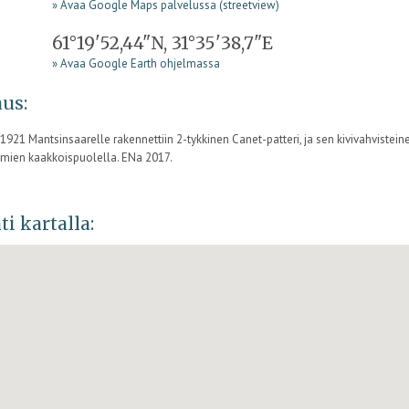
» Avaa Google Maps palvelussa (streetview)
61°19'52,44"N, 31°35'38,7"E
» Avaa Google Earth ohjelmassa
us:
921 Mantsinsaarelle rakennettiin 2-tykkinen Canet-patteri, ja sen kivivahvisteinen
emien kaakkoispuolella. ENa 2017.
ti kartalla: