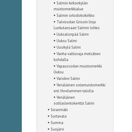
▪
Salmin kirkonkylän
muistomerkkialue
▪
Salmin ortodoksikirkko
▪
Talvisodan Grisoin linja
Lunkulansaari Salmin lohko
▪
Uuksalonpää Salmi
▪
Uuksu Salmi
▪
Uusikylä Salmi
▪
Vanha valtioraja metsätien
kohdalla
▪
Vapaussodan muistomerkki
Uuksu
▪
Variskivi Salmi
▪
Venäläinen sotamuistomerkki
ent. Hovilammen talolla
▪
Venäläinen
sotilaslentokenttä Salmi
▪
Siiranmäki
▪
Sortavala
▪
Summa
▪
Suojärvi