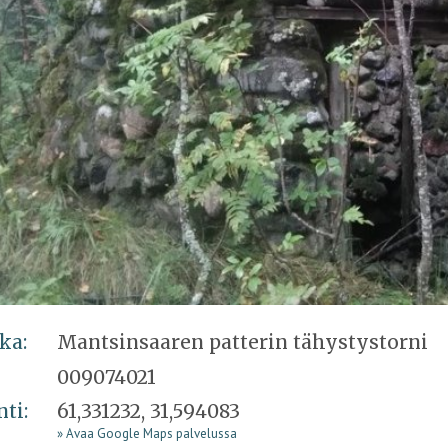
ka:
Mantsinsaaren patterin tähystystorni
009074021
nti:
61,331232, 31,594083
» Avaa Google Maps palvelussa