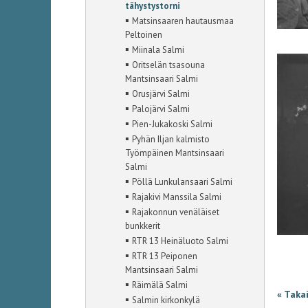
tähystystorni
▪
Matsinsaaren hautausmaa
Peltoinen
▪
Miinala Salmi
▪
Oritselän tsasouna
Mantsinsaari Salmi
▪
Orusjärvi Salmi
▪
Palojärvi Salmi
▪
Pien-Jukakoski Salmi
▪
Pyhän Iljan kalmisto
Työmpäinen Mantsinsaari
Salmi
▪
Pöllä Lunkulansaari Salmi
▪
Rajakivi Manssila Salmi
▪
Rajakonnun venäläiset
bunkkerit
▪
RTR 13 Heinäluoto Salmi
▪
RTR 13 Peiponen
Mantsinsaari Salmi
▪
Räimälä Salmi
« Taka
▪
Salmin kirkonkylä