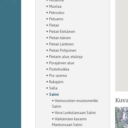
Moskova
▪
Muolaa
▪
Petroskoi
▪
Petsamo
▪
Pietari
▪
Pietari Eteläinen
▪
Pietari itäinen
▪
Pietari Läntinen
▪
Pietari Pohjoinen
▪
Pietarin alue, etulinja
▪
Porajärven alue
▪
Portinhoikka
▪
Pss-asema
▪
Rukajärvi
▪
Salla
▪
Salmi
Kuva
▪
Heimosotien muistomerkki
Salmi
▪
Hiiva Lunkulansaari Salmi
▪
Härkämäen kasarmi
Mantsinsaari Salmi