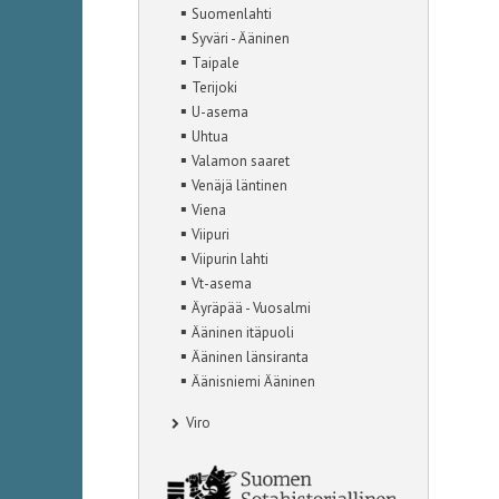
▪
Suomenlahti
▪
Syväri - Ääninen
▪
Taipale
▪
Terijoki
▪
U-asema
▪
Uhtua
▪
Valamon saaret
▪
Venäjä läntinen
▪
Viena
▪
Viipuri
▪
Viipurin lahti
▪
Vt-asema
▪
Äyräpää - Vuosalmi
▪
Ääninen itäpuoli
▪
Ääninen länsiranta
▪
Äänisniemi Ääninen
Viro