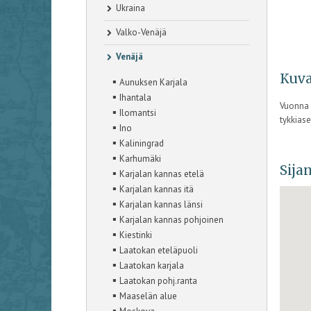
Ukraina
Valko-Venäjä
Venäjä
Kuva
▪
Aunuksen Karjala
▪
Ihantala
Vuonna 1
▪
Ilomantsi
tykkias
▪
Ino
▪
Kaliningrad
▪
Karhumäki
Sijan
▪
Karjalan kannas etelä
▪
Karjalan kannas itä
▪
Karjalan kannas länsi
▪
Karjalan kannas pohjoinen
▪
Kiestinki
▪
Laatokan eteläpuoli
▪
Laatokan karjala
▪
Laatokan pohj.ranta
▪
Maaselän alue
▪