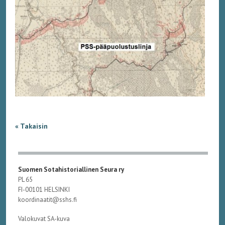
« Takaisin
Suomen Sotahistoriallinen Seura ry
PL 65
FI-00101 HELSINKI
koordinaatit@sshs.fi
Valokuvat SA-kuva