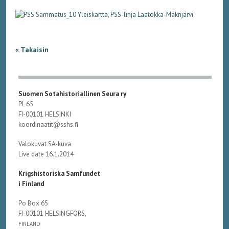
« Takaisin
Suomen Sotahistoriallinen Seura ry
PL 65
FI-00101 HELSINKI
koordinaatit@sshs.fi
Valokuvat SA-kuva
Live date 16.1.2014
Krigshistoriska Samfundet
i Finland
Po Box 65
FI-00101 HELSINGFORS,
FINLAND