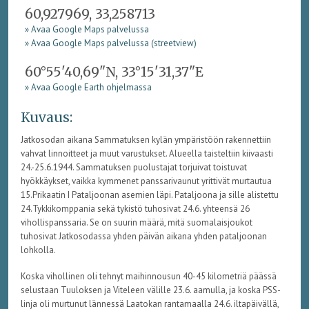
60,927969, 33,258713
» Avaa Google Maps palvelussa
» Avaa Google Maps palvelussa (streetview)
60°55'40,69"N, 33°15'31,37"E
» Avaa Google Earth ohjelmassa
Kuvaus:
Jatkosodan aikana Sammatuksen kylän ympäristöön rakennettiin
vahvat linnoitteet ja muut varustukset. Alueella taisteltiin kiivaasti
24.-25.6.1944. Sammatuksen puolustajat torjuivat toistuvat
hyökkäykset, vaikka kymmenet panssarivaunut yrittivät murtautua
15.Prikaatin I Pataljoonan asemien läpi. Pataljoona ja sille alistettu
24.Tykkikomppania sekä tykistö tuhosivat 24.6. yhteensä 26
vihollispanssaria. Se on suurin määrä, mitä suomalaisjoukot
tuhosivat Jatkosodassa yhden päivän aikana yhden pataljoonan
lohkolla.
Koska vihollinen oli tehnyt maihinnousun 40-45 kilometriä päässä
selustaan Tuuloksen ja Viteleen välille 23.6. aamulla, ja koska PSS-
linja oli murtunut lännessä Laatokan rantamaalla 24.6. iltapäivällä,