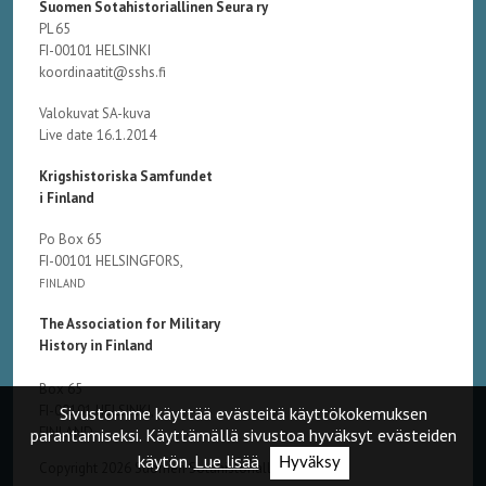
Suomen Sotahistoriallinen Seura ry
PL 65
FI-00101 HELSINKI
koordinaatit@sshs.fi
Valokuvat SA-kuva
Live date 16.1.2014
Krigshistoriska Samfundet
i Finland
Po Box 65
FI-00101 HELSINGFORS,
FINLAND
The Association for Military
History in Finland
Box 65
FI-00101 HELSINKI,
Sivustomme käyttää evästeitä käyttökokemuksen
FINLAND
parantamiseksi. Käyttämällä sivustoa hyväksyt evästeiden
käytön.
Lue lisää
Hyväksy
Copyright 2026 Suomen Sotahistoriallinen Seura ry