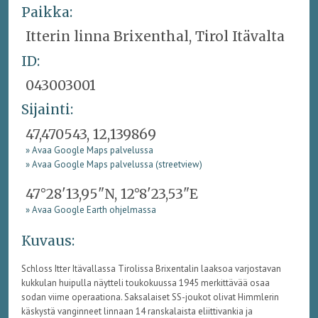
Paikka:
Itterin linna Brixenthal, Tirol Itävalta
ID:
043003001
Sijainti:
47,470543, 12,139869
» Avaa Google Maps palvelussa
» Avaa Google Maps palvelussa (streetview)
47°28'13,95"N, 12°8'23,53"E
» Avaa Google Earth ohjelmassa
Kuvaus:
Schloss Itter Itävallassa Tirolissa Brixentalin laaksoa varjostavan
kukkulan huipulla näytteli toukokuussa 1945 merkittävää osaa
sodan viime operaationa. Saksalaiset SS-joukot olivat Himmlerin
käskystä vanginneet linnaan 14 ranskalaista eliittivankia ja