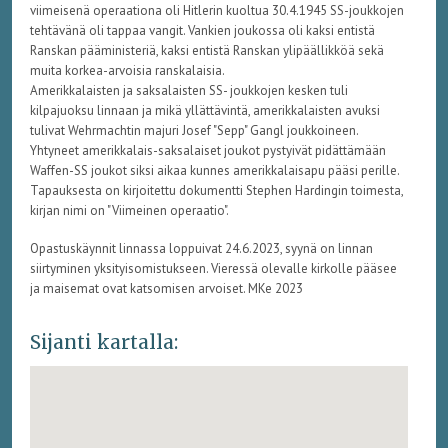
viimeisenä operaationa oli Hitlerin kuoltua 30.4.1945 SS-joukkojen
tehtävänä oli tappaa vangit. Vankien joukossa oli kaksi entistä
Ranskan pääministeriä, kaksi entistä Ranskan ylipäällikköä sekä
muita korkea-arvoisia ranskalaisia.
Amerikkalaisten ja saksalaisten SS- joukkojen kesken tuli
kilpajuoksu linnaan ja mikä yllättävintä, amerikkalaisten avuksi
tulivat Wehrmachtin majuri Josef "Sepp" Gangl joukkoineen.
Yhtyneet amerikkalais-saksalaiset joukot pystyivät pidättämään
Waffen-SS joukot siksi aikaa kunnes amerikkalaisapu pääsi perille.
Tapauksesta on kirjoitettu dokumentti Stephen Hardingin toimesta,
kirjan nimi on "Viimeinen operaatio".
Opastuskäynnit linnassa loppuivat 24.6.2023, syynä on linnan
siirtyminen yksityisomistukseen. Vieressä olevalle kirkolle pääsee
ja maisemat ovat katsomisen arvoiset. MKe 2023
Sijanti kartalla: