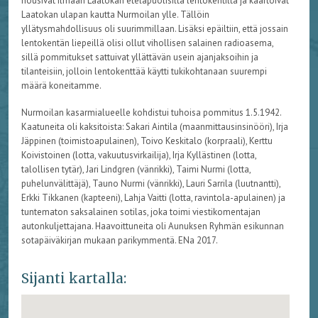
nousivat ilmaan Laatokan eteläpuolisilta lentokentiltä ja kaartoivat
Laatokan ulapan kautta Nurmoilan ylle. Tällöin
yllätysmahdollisuus oli suurimmillaan. Lisäksi epäiltiin, että jossain
lentokentän liepeillä olisi ollut vihollisen salainen radioasema,
sillä pommitukset sattuivat yllättävän usein ajanjaksoihin ja
tilanteisiin, jolloin lentokenttää käytti tukikohtanaan suurempi
määrä koneitamme.
Nurmoilan kasarmialueelle kohdistui tuhoisa pommitus 1.5.1942.
Kaatuneita oli kaksitoista: Sakari Aintila (maanmittausinsinööri), Irja
Jäppinen (toimistoapulainen), Toivo Keskitalo (korpraali), Kerttu
Koivistoinen (lotta, vakuutusvirkailija), Irja Kyllästinen (lotta,
talollisen tytär), Jari Lindgren (vänrikki), Taimi Nurmi (lotta,
puhelunvälittäjä), Tauno Nurmi (vänrikki), Lauri Sarrila (luutnantti),
Erkki Tikkanen (kapteeni), Lahja Vaitti (lotta, ravintola-apulainen) ja
tuntematon saksalainen sotilas, joka toimi viestikomentajan
autonkuljettajana. Haavoittuneita oli Aunuksen Ryhmän esikunnan
sotapäiväkirjan mukaan parikymmentä. ENa 2017.
Sijanti kartalla: