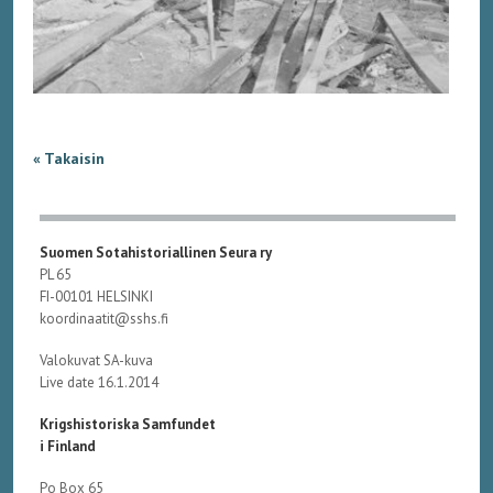
« Takaisin
Suomen Sotahistoriallinen Seura ry
PL 65
FI-00101 HELSINKI
koordinaatit@sshs.fi
Valokuvat SA-kuva
Live date 16.1.2014
Krigshistoriska Samfundet
i Finland
Po Box 65