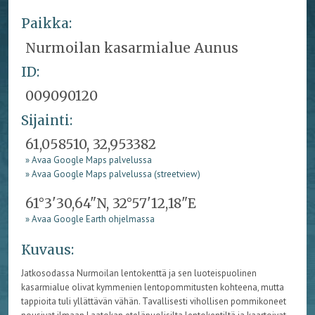
Paikka:
Nurmoilan kasarmialue Aunus
ID:
009090120
Sijainti:
61,058510, 32,953382
» Avaa Google Maps palvelussa
» Avaa Google Maps palvelussa (streetview)
61°3'30,64"N, 32°57'12,18"E
» Avaa Google Earth ohjelmassa
Kuvaus:
Jatkosodassa Nurmoilan lentokenttä ja sen luoteispuolinen
kasarmialue olivat kymmenien lentopommitusten kohteena, mutta
tappioita tuli yllättävän vähän. Tavallisesti vihollisen pommikoneet