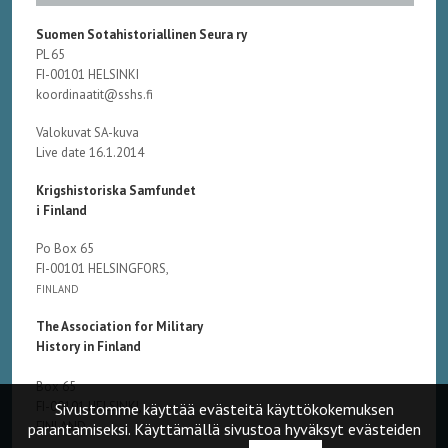
Suomen Sotahistoriallinen Seura ry
PL 65
FI-00101 HELSINKI
koordinaatit@sshs.fi
Valokuvat SA-kuva
Live date 16.1.2014
Krigshistoriska Samfundet
i Finland
Po Box 65
FI-00101 HELSINGFORS,
FINLAND
The Association for Military
History in Finland
Box 65
FI-00101 HELSINKI,
Sivustomme käyttää evästeitä käyttökokemuksen
FINLAND
parantamiseksi. Käyttämällä sivustoa hyväksyt evästeiden