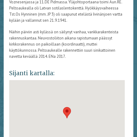
Voznesenjassa ja 11.DE Pidmassa. Yläjohtoportaana toimi Aun.RE.
Peltoaukealla oli Latvan sotilaslentokenttä. Hyökkäysvaiheessa
Tst.Os Hynninen (mm. JP 3) oli saapunut etelästä Iivinänjoen vartta
kylään ja vallannut sen 21.9.1941.
Näihin päiviin asti kylässä on säilynyt vanhaa, vankkarakenteista
rakennuskantaa. Neuvostoliiton aikana rapistumaan päässyt
kirkkorakennus on paikoillaan (koordinaatti), muttei
käyttökunnossa. Peltoaukealle rakennettiin suuri sinikattoinen
navetta keväällä 2014. ENa 2017.
Sijanti kartalla: