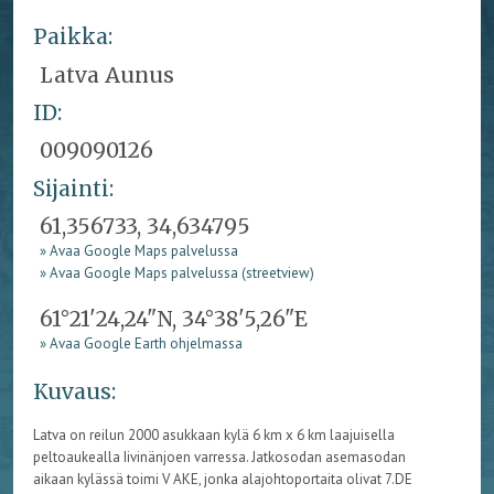
Paikka:
Latva Aunus
ID:
009090126
Sijainti:
61,356733, 34,634795
» Avaa Google Maps palvelussa
» Avaa Google Maps palvelussa (streetview)
61°21'24,24"N, 34°38'5,26"E
» Avaa Google Earth ohjelmassa
Kuvaus:
Latva on reilun 2000 asukkaan kylä 6 km x 6 km laajuisella
peltoaukealla Iivinänjoen varressa. Jatkosodan asemasodan
aikaan kylässä toimi V AKE, jonka alajohtoportaita olivat 7.DE