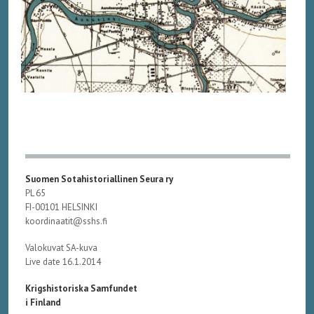
Suomen Sotahistoriallinen Seura ry
PL 65
FI-00101 HELSINKI
koordinaatit@sshs.fi
Valokuvat SA-kuva
Live date 16.1.2014
Krigshistoriska Samfundet
i Finland