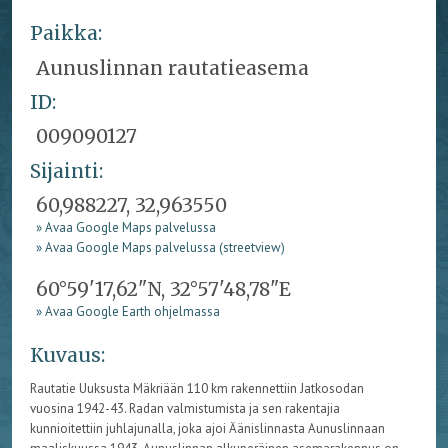
Paikka:
Aunuslinnan rautatieasema
ID:
009090127
Sijainti:
60,988227, 32,963550
» Avaa Google Maps palvelussa
» Avaa Google Maps palvelussa (streetview)
60°59'17,62"N, 32°57'48,78"E
» Avaa Google Earth ohjelmassa
Kuvaus:
Rautatie Uuksusta Mäkriään 110 km rakennettiin Jatkosodan
vuosina 1942-43. Radan valmistumista ja sen rakentajia
kunnioitettiin juhlajunalla, joka ajoi Äänislinnasta Aunuslinnaan