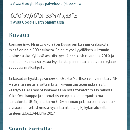
» Avaa Google Maps palvelussa (streetview)
61°0'57,66"N, 33°44'7,83"E
» Avaa Google Earth ohjelmassa
Kuvaus:
Joensuu (nyk. Mihailovskoje) on Kuujärven kunnan keskuskylä,
missä on noin 500 asukasta. Se on myös lyydiläisen kulttuurin
keskuspaikka. Kylässä avattiin Lyydiläinen keskus vuonna 2010, ja
se muun muassa säilyttää lyydiläistä perinnettä ja palvelee kylään
saapuvia matkailijoita.
Jatkosodan hyökkäysvaiheessa Osasto Marttisen vahvennettu 2./JP
4 eteni lännestä ja valtasi kylän kiivaan taistelun jälkeen 7.9.
keskiyöllä. Asemasotavaiheessa kylässä toimivat muun muassa
Vako Oy:n kauppa ja suomalaisten opettajien organisoima
kansakoulu. JR 45, joka toimi 8.Divisioonan jälkijoukkona suojaten
divisioonan vetäytymistä Syväriltä, irtautui (I P) kylän alueelta
länteen 23.6.1944. ENa 2017.
Sijanti kartalla: