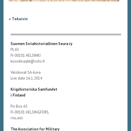
« Takaisin
Suomen Sotahistoriallinen Seura ry
PL 65
FI-00101 HELSINKI
koordinaatit@sshs.fi
Valokuvat SA-kuva
Live date 16.1.2014
Krigshistoriska Samfundet
i Finland
Po Box 65
FI-00101 HELSINGFORS,
FINLAND
The Association for Military