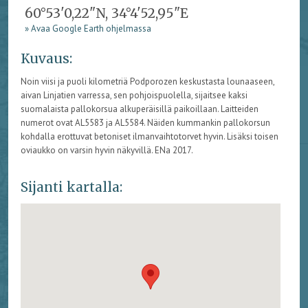
60°53'0,22"N, 34°4'52,95"E
» Avaa Google Earth ohjelmassa
Kuvaus:
Noin viisi ja puoli kilometriä Podporozen keskustasta lounaaseen,
aivan Linjatien varressa, sen pohjoispuolella, sijaitsee kaksi
suomalaista pallokorsua alkuperäisillä paikoillaan. Laitteiden
numerot ovat AL5583 ja AL5584. Näiden kummankin pallokorsun
kohdalla erottuvat betoniset ilmanvaihtotorvet hyvin. Lisäksi toisen
oviaukko on varsin hyvin näkyvillä. ENa 2017.
Sijanti kartalla: