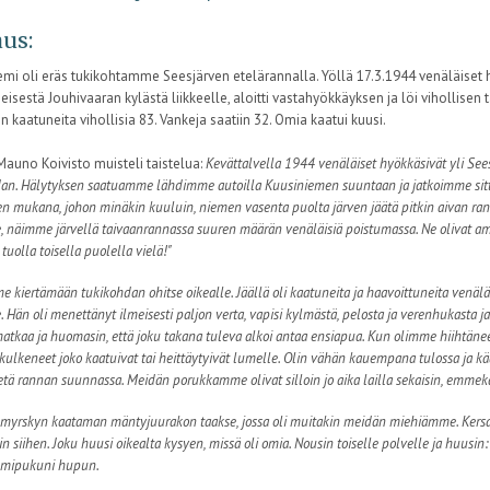
us:
emi oli eräs tukikohtamme Seesjärven etelärannalla. Yöllä 17.3.1944 venäläiset 
heisestä Jouhivaaran kylästä liikkeelle, aloitti vastahyökkäyksen ja löi vihollise
in kaatuneita vihollisia 83. Vankeja saatiin 32. Omia kaatui kuusi.
Mauno Koivisto muisteli taistelua:
Kevättalvella 1944 venäläiset hyökkäsivät yli Sees
an. Hälytyksen saatuamme lähdimme autoilla Kuusiniemen suuntaan ja jatkoimme sitte
n mukana, johon minäkin kuuluin, niemen vasenta puolta järven jäätä pitkin aivan r
, näimme järvellä taivaanrannassa suuren määrän venäläisiä poistumassa. Ne olivat a
 tuolla toisella puolella vielä!"
 kiertämään tukikohdan ohitse oikealle. Jäällä oli kaatuneita ja haavoittuneita venä
. Hän oli menettänyt ilmeisesti paljon verta, vapisi kylmästä, pelosta ja verenhukasta ja
matkaa ja huomasin, että joku takana tuleva alkoi antaa ensiapua. Kun olimme hiihtänee
 kulkeneet joko kaatuivat tai heittäytyivät lumelle. Olin vähän kauempana tulossa ja k
etä rannan suunnassa. Meidän porukkamme olivat silloin jo aika lailla sekaisin, emmekä 
myrskyn kaataman mäntyjuurakon taakse, jossa oli muitakin meidän miehiämme. Kersan
n siihen. Joku huusi oikealta kysyen, missä oli omia. Nousin toiselle polvelle ja huusin
lumipukuni hupun.