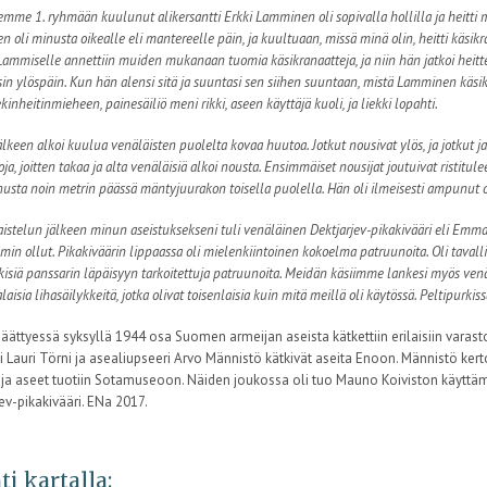
mme 1. ryhmään kuulunut alikersantti Erkki Lamminen oli sopivalla hollilla ja heitti 
 oli minusta oikealle eli mantereelle päin, ja kuultuaan, missä minä olin, heitti käsikr
. Lammiselle annettiin muiden mukanaan tuomia käsikranaatteja, ja niin hän jatkoi heitte
in ylöspäin. Kun hän alensi sitä ja suuntasi sen siihen suuntaan, mistä Lamminen käsik
kinheitinmieheen, painesäiliö meni rikki, aseen käyttäjä kuoli, ja liekki lopahti.
lkeen alkoi kuulua venäläisten puolelta kovaa huutoa. Jotkut nousivat ylös, ja jotkut 
ja, joitten takaa ja alta venäläisiä alkoi nousta. Ensimmäiset nousijat joutuivat ristitul
nusta noin metrin päässä mäntyjuurakon toisella puolella. Hän oli ilmeisesti ampunut 
istelun jälkeen minun aseistuksekseni tuli venäläinen Dektjarjev-pikakivääri eli Emma
min ollut. Pikakiväärin lippaassa oli mielenkiintoinen kokoelma patruunoita. Oli tavallisi
isiä panssarin läpäisyyn tarkoitettuja patruunoita. Meidän käsiimme lankesi myös ven
aisia lihasäilykkeitä, jotka olivat toisenlaisia kuin mitä meillä oli käytössä. Peltipurki
äättyessä syksyllä 1944 osa Suomen armeijan aseista kätkettiin erilaisiin varast
 Lauri Törni ja asealiupseeri Arvo Männistö kätkivät aseita Enoon. Männistö kerto
n, ja aseet tuotiin Sotamuseoon. Näiden joukossa oli tuo Mauno Koiviston käyttäm
ev-pikakivääri. ENa 2017.
ti kartalla: