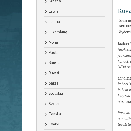
Kroatia
Kuva
Latvia
Kuusini
Liettua
lähti lä
Luxemburg
löydetti
Norja
Jääkäri 
tukikohd
Puola
joukkuee
kohdalle
Ranska
"Niitä on
Ruotsi
Lähdimme
Saksa
kohdalle
jatkoin 
Slovakia
kärjessä
aloin ed
Sveitsi
Päädyin 
Tanska
ammuttii
Tsekki
lävisti 