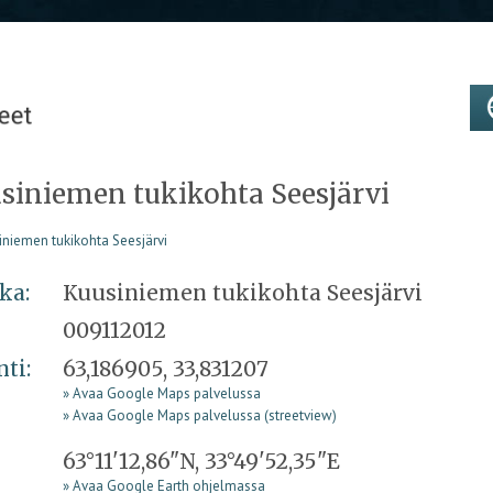
siniemen tukikohta Seesjärvi
ka:
Kuusiniemen tukikohta Seesjärvi
009112012
nti:
63,186905, 33,831207
» Avaa Google Maps palvelussa
» Avaa Google Maps palvelussa (streetview)
63°11'12,86"N, 33°49'52,35"E
» Avaa Google Earth ohjelmassa