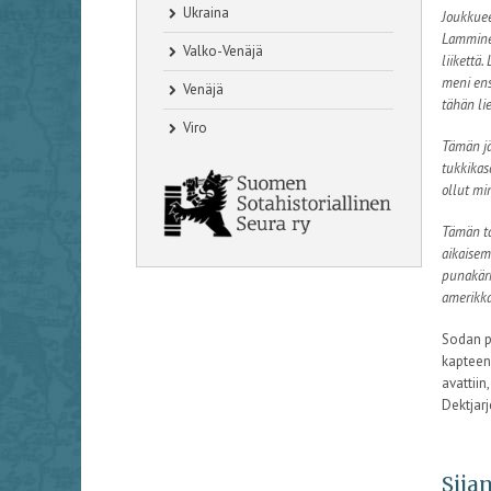
Ukraina
Joukkuee
Lamminen
Valko-Venäjä
liikettä
meni ens
Venäjä
tähän lie
Viro
Tämän jä
tukkikaso
ollut mi
Tämän ta
aikaisem
punakärk
amerikkal
Sodan p
kapteeni
avattii
Dektjarj
Sijan