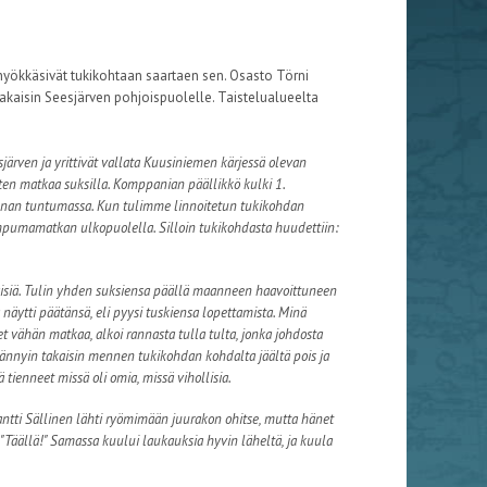
hyökkäsivät tukikohtaan saartaen sen. Osasto Törni
n takaisin Seesjärven pohjoispuolelle. Taistelualueelta
järven ja yrittivät vallata Kuusiniemen kärjessä olevan
n matkaa suksilla. Komppanian päällikkö kulki 1.
annan tuntumassa. Kun tulimme linnoitetun tukikohdan
mpumamatkan ulkopuolella. Silloin tukikohdasta huudettiin:
läisiä. Tulin yhden suksiensa päällä maanneen haavoittuneen
 näytti päätänsä, eli pyysi tuskiensa lopettamista. Minä
t vähän matkaa, alkoi rannasta tulla tulta, jonka johdosta
äännyin takaisin mennen tukikohdan kohdalta jäältä pois ja
tienneet missä oli omia, missä vihollisia.
tti Sällinen lähti ryömimään juurakon ohitse, mutta hänet
: "Täällä!" Samassa kuului laukauksia hyvin läheltä, ja kuula