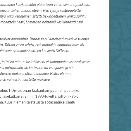
muutaman käsikranaatin oletettuun vihollisen olinpaikkaan.
anaatin siihen minun eteeni. Heti syntyi vastapuolella
lyä. Joku venäläinen sytytti liekinheittimen, jonka suihku
ranaatteja heitti, Lammisen heittämä käsikranaatti osui
jatkoivat ampumista. Rannassa oli ilmeisesti myrskyn tuomia
een. Tällöin vasta selvisi, että minuakin ampunut mies oli
ohitseen ryömimässä olleen kersantti Sällisen.
, jollaista minun käsittääkseni ei komppanian aseistuksessa
a patruunoita, oli keltavihreitä valojuovia ja oli
äläisten mukana ollutta muonaa. Heillä oli mm.
ssa oli vahvasti maustettu makkara.
oihin. 1.Divisioonan Jääkärikomppanian päällikkö,
i asekätkön sijainnin 1990-luvulla, jolloin kätkö
ä, Kuusiniemen taistelusta sotasaaliiksi saatu