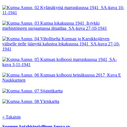
« Takaisin
Suomen Sotahistoriallinen Seura ry