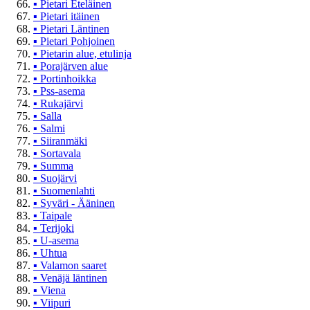
▪
Pietari Eteläinen
▪
Pietari itäinen
▪
Pietari Läntinen
▪
Pietari Pohjoinen
▪
Pietarin alue, etulinja
▪
Porajärven alue
▪
Portinhoikka
▪
Pss-asema
▪
Rukajärvi
▪
Salla
▪
Salmi
▪
Siiranmäki
▪
Sortavala
▪
Summa
▪
Suojärvi
▪
Suomenlahti
▪
Syväri - Ääninen
▪
Taipale
▪
Terijoki
▪
U-asema
▪
Uhtua
▪
Valamon saaret
▪
Venäjä läntinen
▪
Viena
▪
Viipuri