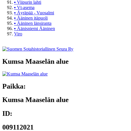
▪
Viipurin lahti
▪
Vt-asema
▪
Äyräpää - Vuosalmi
▪
Ääninen itäpuoli
▪
Ääninen länsiranta
▪
Äänisniemi Ääninen
Viro
Kumsa Maaselän alue
Paikka:
Kumsa Maaselän alue
ID:
009112021