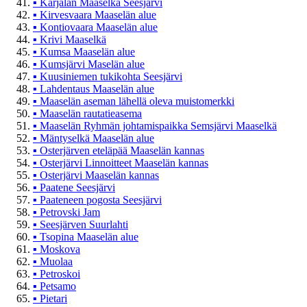
▪
Karjalan Maaselkä Seesjärvi
▪
Kirvesvaara Maaselän alue
▪
Kontiovaara Maaselän alue
▪
Krivi Maaselkä
▪
Kumsa Maaselän alue
▪
Kumsjärvi Maselän alue
▪
Kuusiniemen tukikohta Seesjärvi
▪
Lahdentaus Maaselän alue
▪
Maaselän aseman lähellä oleva muistomerkki
▪
Maaselän rautatieasema
▪
Maaselän Ryhmän johtamispaikka Semsjärvi Maaselkä
▪
Mäntyselkä Maaselän alue
▪
Osterjärven eteläpää Maaselän kannas
▪
Osterjärvi Linnoitteet Maaselän kannas
▪
Osterjärvi Maaselän kannas
▪
Paatene Seesjärvi
▪
Paateneen pogosta Seesjärvi
▪
Petrovski Jam
▪
Seesjärven Suurlahti
▪
Tsopina Maaselän alue
▪
Moskova
▪
Muolaa
▪
Petroskoi
▪
Petsamo
▪
Pietari