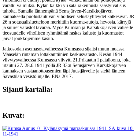
varattu valmiiksi. Kylän kaikki yli sata rakennusta säästyivät siis
tuholta. Samalla lännempänä Semsjärven-Karsikkojärven
kannaksella puolustautuvan vihollisen selustayhteydet katkesivat. JR
26:n sotasaalisluetteloon merkittiin kuorma-autoja, hevosia, kärryjä
ja suuret varastot tavaraa. Myös Kumsan ja Karsikkojärven väliselle
tieosuudelle vihollisen ryhmittämä raskas kalusto ja kuormastot
jäivät joukkojemme käsiin.
Jatkosodan asemasotavaiheessa Kumsassa sijaitsi muun muassa
Maaselän rintaman lottakanttiinien keskusvarasto. Kesän 1944
viivytysvaiheessa Kumsassa viivytti 21.Prikaatin I pataljoona, joka
irtautui 27.-28.6.1941 yöllä JR 33:n Semsjärven-Karsikkojärven
kannaksen vastaanottoasemien läpi Juustjärvelle ja sieltä länteen
Savastilan vesistölinjalle. ENa 2017.
Sijanti kartalla:
Kuvat: