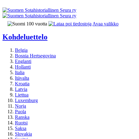
Avaa valikko
Kohdeluettelo
Belgia
Bosnia Hertsegovina
Englanti
Hollanti
Italia
Itävalta
Kroatia
Latvia
Liettua
Luxemburg
Norja
Puola
Ranska
Ruotsi
Saksa
Slovakia