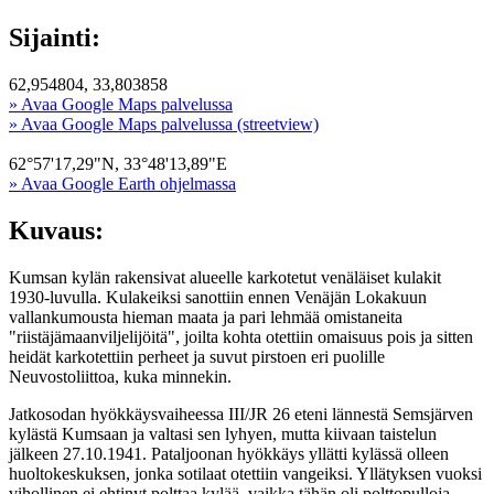
Sijainti:
62,954804, 33,803858
» Avaa Google Maps palvelussa
» Avaa Google Maps palvelussa (streetview)
62°57'17,29"N, 33°48'13,89"E
» Avaa Google Earth ohjelmassa
Kuvaus:
Kumsan kylän rakensivat alueelle karkotetut venäläiset kulakit
1930-luvulla. Kulakeiksi sanottiin ennen Venäjän Lokakuun
vallankumousta hieman maata ja pari lehmää omistaneita
"riistäjämaanviljelijöitä", joilta kohta otettiin omaisuus pois ja sitten
heidät karkotettiin perheet ja suvut pirstoen eri puolille
Neuvostoliittoa, kuka minnekin.
Jatkosodan hyökkäysvaiheessa III/JR 26 eteni lännestä Semsjärven
kylästä Kumsaan ja valtasi sen lyhyen, mutta kiivaan taistelun
jälkeen 27.10.1941. Pataljoonan hyökkäys yllätti kylässä olleen
huoltokeskuksen, jonka sotilaat otettiin vangeiksi. Yllätyksen vuoksi
vihollinen ei ehtinyt polttaa kylää, vaikka tähän oli polttopulloja