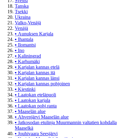
Sveitsi
Tanska
Tsekki
Ukraina
Valko-Venäjä
Venäjä
▪
Aunuksen Karjala
▪
Ihantala
▪
Ilomantsi
▪
Ino
▪
Kaliningrad
▪
Karhumäki
▪
Karjalan kannas etelä
▪
Karjalan kannas itä
▪
Karjalan kannas länsi
▪
Karjalan kannas pohjoinen
▪
Kiestinki
▪
Laatokan eteläpuoli
▪
Laatokan karjala
▪
Laatokan pohj.ranta
▪
Maaselän alue
▪
Ahvenjärvi Maaselän alue
▪
Jatkosodan etulinja Muurmannin valtatien kohdalla
Maaselkä
▪
Jouhivaara Seesjärvi