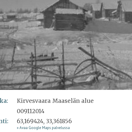
ka:
Kirvesvaara Maaselän alue
009112014
nti:
63,169424, 33,361856
» Avaa Google Maps palvelussa