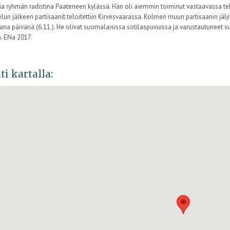
mia ryhmän radistina Paateneen kylässä. Hän oli aiemmin toiminut vastaavassa t
lun jälkeen partisaanit teloitettiin Kirvesvaarassa. Kolmen muun partisaanin jäljit
na päivänä (6.11.). He olivat suomalaisissa sotilaspuvuissa ja varustautuneet su
n. ENa 2017.
ti kartalla: