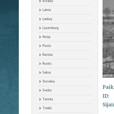
Kroatia
Latvia
Liettua
Luxemburg
Norja
Puola
Ranska
Ruotsi
Saksa
Slovakia
Paik
Sveitsi
ID:
Tanska
Sijai
Tsekki