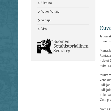
Ukraina
Valko-Venäjä
Venäjä
Kuva
Viro
Jalkaväk
Ennen so
Marrask
Rantavar
hukkui. 
kuten ra
Muutama
venekun
kulkijan
kulkijoi
alikersa
Colt-pis
Nämä ku