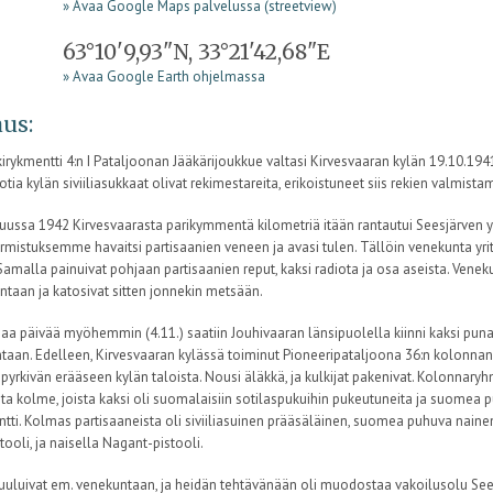
» Avaa Google Maps palvelussa (streetview)
63°10'9,93"N, 33°21'42,68"E
» Avaa Google Earth ohjelmassa
us:
irykmentti 4:n I Pataljoonan Jääkärijoukkue valtasi Kirvesvaaran kylän 19.10.1941 
tia kylän siviiliasukkaat olivat rekimestareita, erikoistuneet siis rekien valmista
uussa 1942 Kirvesvaarasta parikymmentä kilometriä itään rantautui Seesjärven yl
mistuksemme havaitsi partisaanien veneen ja avasi tulen. Tällöin venekunta yritti
Samalla painuivat pohjaan partisaanien reput, kaksi radiota ja osa aseista. Vene
ntaan ja katosivat sitten jonnekin metsään.
a päivää myöhemmin (4.11.) saatiin Jouhivaaran länsipuolella kiinni kaksi puna-
taan. Edelleen, Kirvesvaaran kylässä toiminut Pioneeripataljoona 36:n kolonn
 pyrkivän erääseen kylän taloista. Nousi äläkkä, ja kulkijat pakenivat. Kolonnary
sta kolme, joista kaksi oli suomalaisiin sotilaspukuihin pukeutuneita ja suomea puh
ntti. Kolmas partisaaneista oli siviiliasuinen prääsäläinen, suomea puhuva naine
tooli, ja naisella Nagant-pistooli.
uluivat em. venekuntaan, ja heidän tehtävänään oli muodostaa vakoilusolu Seesj