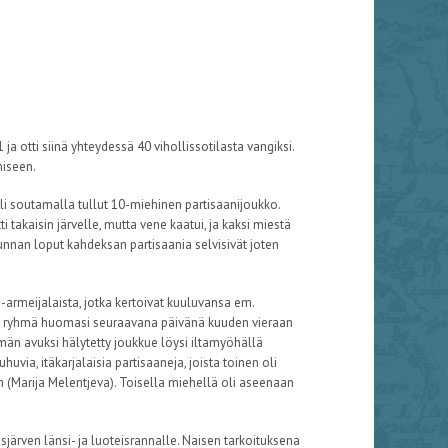
ja otti siinä yhteydessä 40 vihollissotilasta vangiksi.
miseen.
i soutamalla tullut 10-miehinen partisaanijoukko.
 takaisin järvelle, mutta vene kaatui, ja kaksi miestä
kunnan loput kahdeksan partisaania selvisivät joten
armeijalaista, jotka kertoivat kuuluvansa em.
an ryhmä huomasi seuraavana päivänä kuuden vieraan
hmän avuksi hälytetty joukkue löysi iltamyöhällä
uvia, itäkarjalaisia partisaaneja, joista toinen oli
n (Marija Melentjeva). Toisella miehellä oli aseenaan
ärven länsi- ja luoteisrannalle. Naisen tarkoituksena