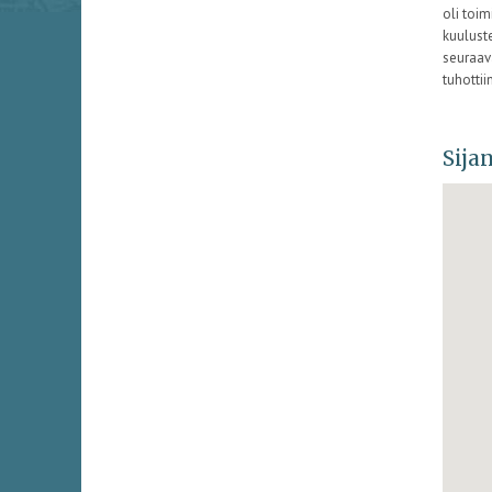
oli toi
kuuluste
seuraava
tuhottii
Sijan