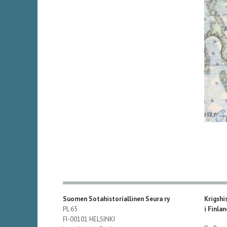
Suomen Sotahistoriallinen Seura ry
Krigshi
PL 65
i Finla
FI-00101 HELSINKI