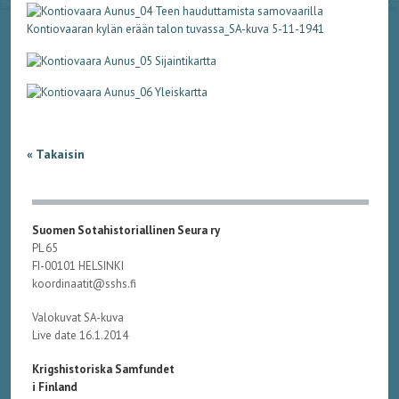
« Takaisin
Suomen Sotahistoriallinen Seura ry
PL 65
FI-00101 HELSINKI
koordinaatit@sshs.fi
Valokuvat SA-kuva
Live date 16.1.2014
Krigshistoriska Samfundet
i Finland