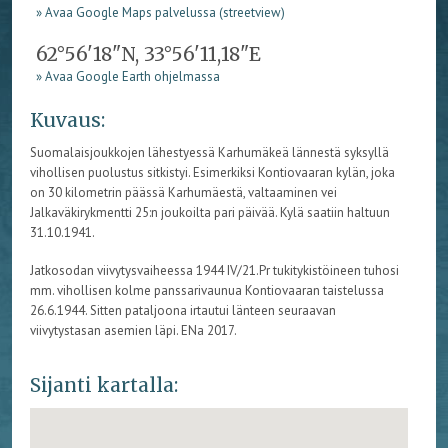
» Avaa Google Maps palvelussa (streetview)
62°56'18"N, 33°56'11,18"E
» Avaa Google Earth ohjelmassa
Kuvaus:
Suomalaisjoukkojen lähestyessä Karhumäkeä lännestä syksyllä
vihollisen puolustus sitkistyi. Esimerkiksi Kontiovaaran kylän, joka
on 30 kilometrin päässä Karhumäestä, valtaaminen vei
Jalkaväkirykmentti 25:n joukoilta pari päivää. Kylä saatiin haltuun
31.10.1941.
Jatkosodan viivytysvaiheessa 1944 IV/21.Pr tukitykistöineen tuhosi
mm. vihollisen kolme panssarivaunua Kontiovaaran taistelussa
26.6.1944. Sitten pataljoona irtautui länteen seuraavan
viivytystasan asemien läpi. ENa 2017.
Sijanti kartalla: