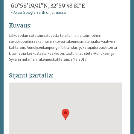
60°58'19,91"N, 32°59'43,81"E
» Avaa Google Earth ohjelmassa
Kuvaus:
Jatkosodan sotatoimialueella tarvittiin tiiliä tulisijoihin,
savupiippuihin sekä muihin kovaa rakennusmateriaalia vaativiin
kohteisiin. Aunuksenkaupungin tiilitehdas, joka sijaitsi puolitoista
kilometriä keskustasta kaakkoon, tuotti tiilet Etelä-Aunuksen ja
Syvärin rintaman rakennuskohteisiin. ENa 2017.
Sijanti kartalla: