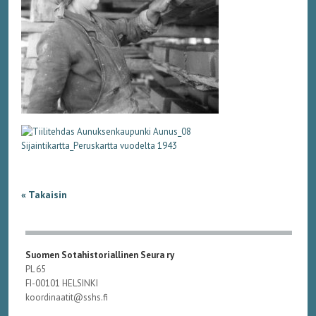
« Takaisin
Suomen Sotahistoriallinen Seura ry
PL 65
FI-00101 HELSINKI
koordinaatit@sshs.fi