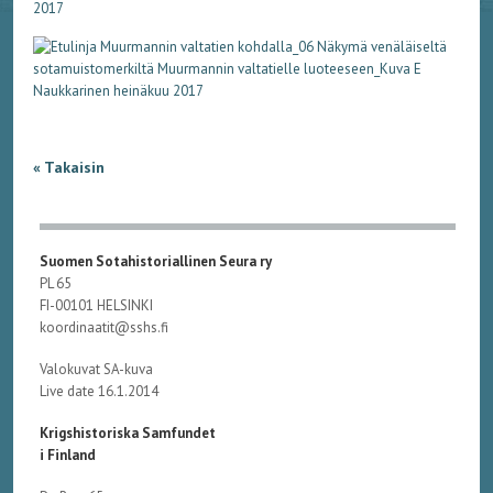
« Takaisin
Suomen Sotahistoriallinen Seura ry
PL 65
FI-00101 HELSINKI
koordinaatit@sshs.fi
Valokuvat SA-kuva
Live date 16.1.2014
Krigshistoriska Samfundet
i Finland