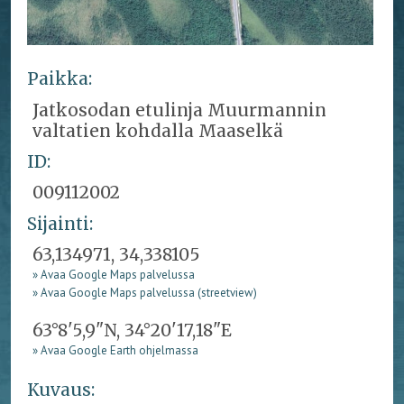
Paikka:
Jatkosodan etulinja Muurmannin
valtatien kohdalla Maaselkä
ID:
009112002
Sijainti:
63,134971, 34,338105
» Avaa Google Maps palvelussa
» Avaa Google Maps palvelussa (streetview)
63°8'5,9"N, 34°20'17,18"E
» Avaa Google Earth ohjelmassa
Kuvaus: