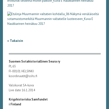
« Takaisin
Suomen Sotahistoriallinen Seura ry
PL 65
FI-00101 HELSINKI
koordinaatit@sshs.fi
Valokuvat SA-kuva
Live date 16.1.2014
Krigshistoriska Samfundet
i Finland