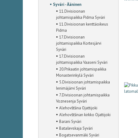
▪
Syväri - Ääninen
▪
11.Divisioonan
johtamispaikka Pidma Syväri
▪
11.Divisioonan kenttäoikeus
Pidma
▪
17.Divisioonan
johtamispaikka Kortesjärvi
Syväri
▪
17.Divisioonan
johtamispaikka Vaaseni Syväri
▪
20.Prikaatin johtamispaikka
Monasterinkylä Syväri
▪
5.Divisioonan johtamispaikka
Ienimäjärvi Syväri
▪
7.Divisioonan johtamispaikka
Voznesenja Syväri
▪
Alehovštšina Ojattijoki
▪
Alehovštšinan kirkko Ojattijoki
▪
Barani Syväri
▪
Bataševskaja Syväri
▪
Bogatsevanmäki Syväri