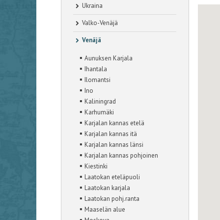
Ukraina
Valko-Venäjä
Venäjä
▪
Aunuksen Karjala
▪
Ihantala
▪
Ilomantsi
▪
Ino
▪
Kaliningrad
▪
Karhumäki
▪
Karjalan kannas etelä
▪
Karjalan kannas itä
▪
Karjalan kannas länsi
▪
Karjalan kannas pohjoinen
▪
Kiestinki
▪
Laatokan eteläpuoli
▪
Laatokan karjala
▪
Laatokan pohj.ranta
▪
Maaselän alue
▪