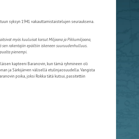
ltuun syksyn 1941 vakauttamistaistelujen seurauksena.
jaitsivat myös kuuluisat korsut Miljoona ja Pikkumiljoona,
tä sen rakentajiin epäiltiin iskeneen suuruudenhulluus.
 puolta pienempi.
läisen kapteeni Baranovin, kun tämä ryhmineen oli
onan ja Särkijärven välisellä etulinjaosuudella. Vangista
novin poika, joksi Rokka tätä kutsui, passitettiin