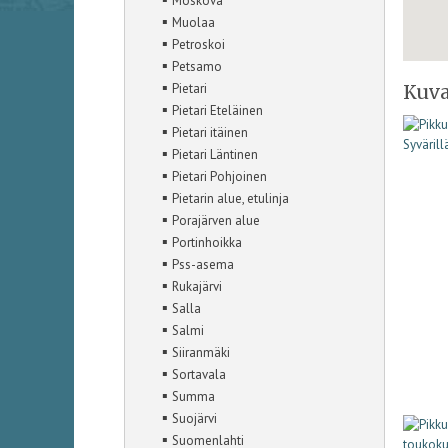
Moskova
▪
Muolaa
▪
Petroskoi
▪
Petsamo
▪
Pietari
Kuva
▪
Pietari Eteläinen
▪
Pietari itäinen
▪
Pietari Läntinen
▪
Pietari Pohjoinen
▪
Pietarin alue, etulinja
▪
Porajärven alue
▪
Portinhoikka
▪
Pss-asema
▪
Rukajärvi
▪
Salla
▪
Salmi
▪
Siiranmäki
▪
Sortavala
▪
Summa
▪
Suojärvi
▪
Suomenlahti