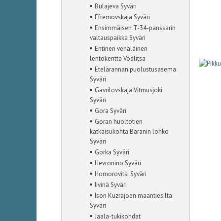
▪
Bulajeva Syväri
▪
Efremovskaja Syväri
▪
Ensimmäisen T-34-panssarin
valtauspaikka Syväri
▪
Entinen venäläinen
lentokenttä Vodlitsa
▪
Etelärannan puolustusasema
Syväri
▪
Gavrilovskaja Vitmusjoki
Syväri
▪
Gora Syväri
▪
Goran huoltotien
katkaisukohta Baranin lohko
Syväri
▪
Gorka Syväri
▪
Hevronino Syväri
▪
Homorovitsi Syväri
▪
Iivinä Syväri
▪
Ison Kuzrajoen maantiesilta
Syväri
▪
Jaala-tukikohdat