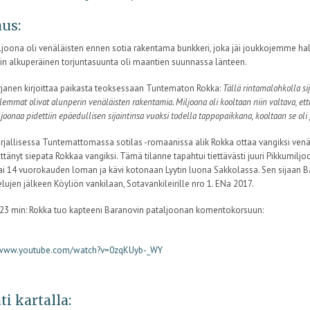
us:
ljoona oli venäläisten ennen sotia rakentama bunkkeri, joka jäi joukkojemme ha
in alkuperäinen torjuntasuunta oli maantien suunnassa länteen.
arjanen kirjoittaa paikasta teoksessaan Tuntematon Rokka:
Tällä rintamalohkolla si
lemmat olivat alunperin venäläisten rakentamia. Miljoona oli kooltaan niin valtava, et
joonaa pidettiin epäedullisen sijaintinsa vuoksi todella tappopaikkana, kooltaan se oli
rjallisessa Tuntemattomassa sotilas -romaanissa alik Rokka ottaa vangiksi venä
ittänyt siepata Rokkaa vangiksi. Tämä tilanne tapahtui tiettävästi juuri Pikkumiljo
i 14 vuorokauden loman ja kävi kotonaan Lyytin luona Sakkolassa. Sen sijaan Bara
lujen jälkeen Köyliön vankilaan, Sotavankileirille nro 1. ENa 2017.
:23 min: Rokka tuo kapteeni Baranovin pataljoonan komentokorsuun:
//www.youtube.com/watch?v=0zqKUyb-_WY
ti kartalla: