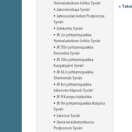
Voimalaitoksen lohko Syväri
« Taka
▪
Jakovlevskaja Syväri
▪
Jatkosodan kirkot Podporoze
Syväri
▪
Jokikontu Syväri
▪
JR 2:n johtamispaikka
Voimalaitoksen lohko Syväri
▪
JR 30:n johtamispaikka
Konselkä Syväri
▪
JR 50:n johtamispaikka
Kargatsjärvi Syväri
▪
JR 61:n johtamispaikka
Shemenski Syväri
▪
JR 8:n johtamispaikka
Juksovan itäpuoli Syväri
▪
JR 9 Kumpu tukikohta
▪
JR 9:n johtamispaikka Rotjoila
Syväri
▪
Juksova Syväri
▪
Järeä teräsbetonikorsu
Podporoze Syväri