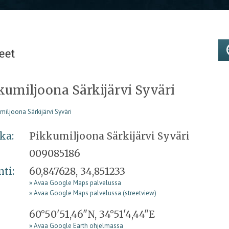
kumiljoona Särkijärvi Syväri
ka:
Pikkumiljoona Särkijärvi Syväri
009085186
nti:
60,847628, 34,851233
» Avaa Google Maps palvelussa
» Avaa Google Maps palvelussa (streetview)
60°50'51,46"N, 34°51'4,44"E
» Avaa Google Earth ohjelmassa