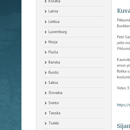
Kroatia
Kuva
Latvia
Pikkumi
Liettua
Bunkker
Luxemburg
Petri S
Norja
jotka mo
Pikkumil
Puola
Kaunoki
Ranska
ensin yr
Rokka sa
Ruotsi
kuuluste
Saksa
Video 3
Slovakia
Sveitsi
https:
Tanska
Tsekki
Sijan