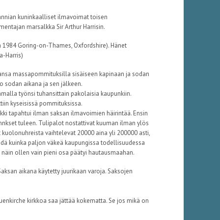
annian kuninkaalliset ilmavoimat toisen
mentajan marsalkka Sir Arthur Harrisin.
uuta 1984 Goring-on-Thames, Oxfordshire). Hänet
a-Harris)
 kansa massapommituksilla sisäiseen kapinaan ja sodan
o sodan aikana ja sen jälkeen.
amalla työnsi tuhansittain pakolaisia kaupunkiin.
tiin kyseisissä pommituksissa.
ikki tapahtui ilman saksan ilmavoimien häirintää. Ensin
nnkset tuleen. Tulipalot nostattivat kuuman ilman ylös
 kuolonuhreista vaihtelevat 20000 aina yli 200000 asti,
iedä kuinka paljon väkeä kaupungissa todellisuudessa
a, näin ollen vain pieni osa päätyi hautausmaahan.
aksan aikana käytetty juurikaan varoja. Saksojen
enkirche kirkkoa saa jättää kokematta. Se jos mikä on