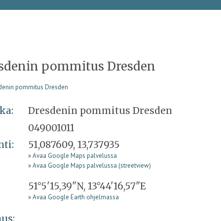
sdenin pommitus Dresden
ka:
Dresdenin pommitus Dresden
049001011
nti:
51,087609, 13,737935
» Avaa Google Maps palvelussa
» Avaa Google Maps palvelussa (streetview)
51°5'15,39"N, 13°44'16,57"E
» Avaa Google Earth ohjelmassa
us: