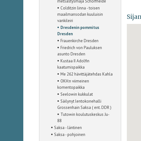
metsästysmaja Schorfheide
▪
Colditzin linna - toisen
maailmansodan kuuluisin
Sijan
vankileiri
▪
Dresdenin pommitus
Dresden
▪
Frauenkirche Dresden
▪
Friedrich von Pauluksen
asunto Dresden
▪
Kustaa II Adolfin
kaatumispaikka
▪
Me 262 hävittäjätehdas Kahla
▪
OKH:n viimeinen
komentopaikka
▪
Seelowin kukkulat
▪
Säilynyt lentokonehalli
Grossenhain Saksa ( ent. DDR )
▪
Tutowin koulutuskeskus Ju-
88
▪
Saksa - läntinen
▪
Saksa - pohjoinen