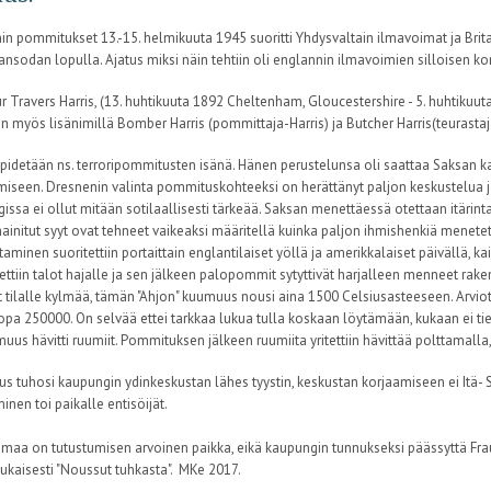
in pommitukset 13.-15. helmikuuta 1945 suoritti Yhdysvaltain ilmavoimat ja Brit
sodan lopulla. Ajatus miksi näin tehtiin oli englannin ilmavoimien silloisen ko
ur Travers Harris, (13. huhtikuuta 1892 Cheltenham, Gloucestershire - 5. huhtik
in myös lisänimillä Bomber Harris (pommittaja-Harris) ja Butcher Harris(teurastaj
a pidetään ns. terroripommitusten isänä. Hänen perustelunsa oli saattaa Saksan
miseen. Dresnenin valinta pommituskohteeksi on herättänyt paljon keskustelua j
ssa ei ollut mitään sotilaallisesti tärkeää. Saksan menettäessä otettaan itärint
ainitut syyt ovat tehneet vaikeaksi määritellä kuinka paljon ihmishenkiä menetet
minen suoritettiin portaittain englantilaiset yöllä ja amerikkalaiset päivällä, ka
ttiin talot hajalle ja sen jälkeen palopommit sytyttivät harjalleen menneet rake
t tilalle kylmää, tämän "Ahjon" kuumuus nousi aina 1500 Celsiusasteeseen. Arviot
jopa 250000. On selvää ettei tarkkaa lukua tulla koskaan löytämään, kukaan ei t
muus hävitti ruumiit. Pommituksen jälkeen ruumiita yritettiin hävittää polttamall
s tuhosi kaupungin ydinkeskustan lähes tyystin, keskustan korjaamiseen ei Itä- S
inen toi paikalle entisöijät.
maa on tutustumisen arvoinen paikka, eikä kaupungin tunnukseksi päässyttä Frau
kaisesti "Noussut tuhkasta". MKe 2017.