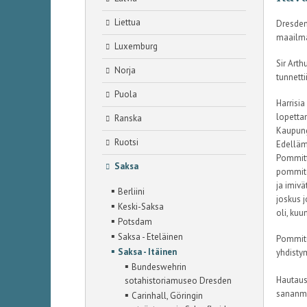
Liettua
Dresden
maailman
Luxemburg
Sir Arth
Norja
tunnetti
Puola
Harrisi
lopetta
Ranska
Kaupungi
Ruotsi
Edelläm
Pommitta
Saksa
pommite
ja imivä
▪
Berliini
joskus 
▪
Keski-Saksa
oli, kuu
▪
Potsdam
▪
Saksa - Eteläinen
Pommitu
▪
Saksa - Itäinen
yhdistym
▪
Bundeswehrin
Hautaus
sotahistoriamuseo Dresden
▪
sananmu
Carinhall, Göringin