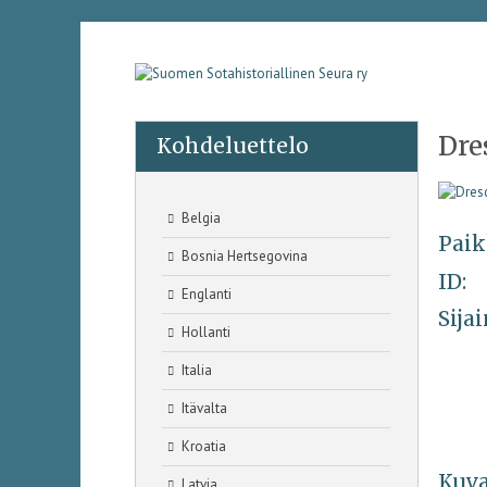
Dre
Kohdeluettelo
Belgia
Paik
Bosnia Hertsegovina
ID:
Englanti
Sijai
Hollanti
Italia
Itävalta
Kroatia
Kuva
Latvia