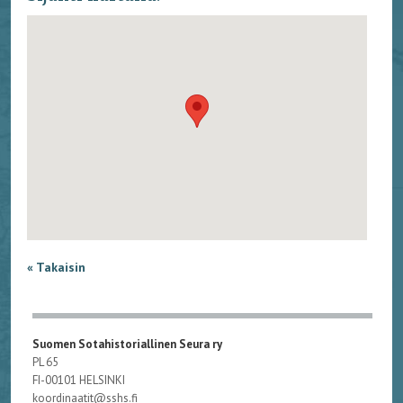
« Takaisin
Suomen Sotahistoriallinen Seura ry
PL 65
FI-00101 HELSINKI
koordinaatit@sshs.fi