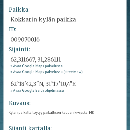
Paikka:
Kokkarin kylän paikka
ID:
009070016
Sijainti:
62,311667, 31,286111
» Avaa Google Maps palvelussa
» Avaa Google Maps palvelussa (streetview)
62°18'42,3"N, 31°17'10,4"E
» Avaa Google Earth ohjelmassa
Kuvaus:
Kylän paikalta löytyy paikallisen kaupan kivijalka. MK
Sijanti kartalla: