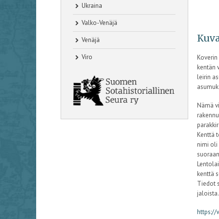
Ukraina
Valko-Venäjä
Kuva
Venäjä
Viro
Koverin 
kentän v
leirin a
asumuks
Nämä vii
rakennuk
parakki
Kenttä 
nimi oli
suoraan
Lentolai
kenttä s
Tiedot s
jaloista
https:/