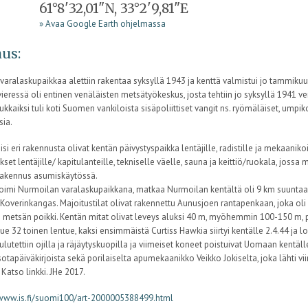
61°8'32,01"N, 33°2'9,81"E
» Avaa Google Earth ohjelmassa
us:
varalaskupaikkaa alettiin rakentaa syksyllä 1943 ja kenttä valmistui jo tammikuu
ieressä oli entinen venäläisten metsätyökeskus, josta tehtiin jo syksyllä 1941 ve
sukkaiksi tuli koti Suomen vankiloista sisäpoliittiset vangit ns. ryömäläiset, umpik
ia.
si eri rakennusta olivat kentän päivystyspaikka lentäjille, radistille ja mekaanik
set lentäjille/ kapitulanteille, tekniselle väelle, sauna ja keittiö/ruokala, jossa
rakennus asumiskäytössä.
toimi Nurmoilan varalaskupaikkana, matkaa Nurmoilan kentältä oli 9 km suuntaa
 Koverinkangas. Majoitustilat olivat rakennettu Aunusjoen rantapenkaan, joka oli 
 metsän poikki. Kentän mitat olivat leveys aluksi 40 m, myöhemmin 100-150 m, p
ue 32 toinen lentue, kaksi ensimmäistä Curtiss Hawkia siirtyi kentälle 2.4.44 ja 
ulutettiin ojilla ja räjäytyskuopilla ja viimeiset koneet poistuivat Uomaan kentäll
otapäiväkirjoista sekä porilaiselta apumekaanikko Veikko Jokiselta, joka lähti 
. Katso linkki. JHe 2017.
/www.is.fi/suomi100/art-2000005388499.html