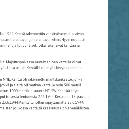
ksi 1944. Kenttä rakennettiin vankityövoimalla, aivan
näläisille sotavangeille sotavankileiri. Hyvin nopeasti
ommarit ja tulipunaiset, jotka rakensivat kenttää ja
oille. Majoituspaikassa Aunuksenjoen varrella olivat
 myös lotta asusti. Kentällä oli myös kevytrakenteinen
n NNE. Kenttä oli rakennettu mäntykankaalle, jonka
jyrkkä ja sieltä oli matkaa kentälle noin 500 metriä
ituus 1000 metriä ja suunta NE-SW. Kenttää käytti
loput toisesta lentueesta 27.5.1944. Kesäkuun 18. päivänä
e 23.6.1944. Kenttä tuhottiin räjäyttämällä 25.6.1944.
viimeisten joukossa kentältä kesäkuussa pois venäläisten