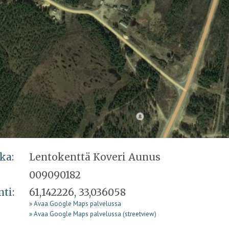
ka:
Lentokenttä Koveri Aunus
009090182
nti:
61,142226, 33,036058
» Avaa Google Maps palvelussa
» Avaa Google Maps palvelussa (streetview)