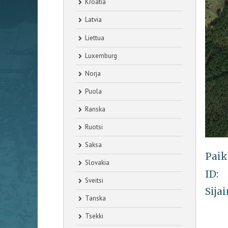
Kroatia
Latvia
Liettua
Luxemburg
Norja
Puola
Ranska
Ruotsi
Saksa
Paik
Slovakia
ID:
Sveitsi
Sijai
Tanska
Tsekki