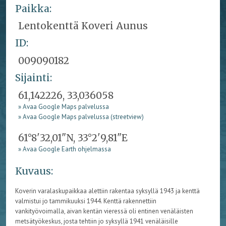
Paikka:
Lentokenttä Koveri Aunus
ID:
009090182
Sijainti:
61,142226, 33,036058
» Avaa Google Maps palvelussa
» Avaa Google Maps palvelussa (streetview)
61°8'32,01"N, 33°2'9,81"E
» Avaa Google Earth ohjelmassa
Kuvaus:
Koverin varalaskupaikkaa alettiin rakentaa syksyllä 1943 ja kenttä
valmistui jo tammikuuksi 1944. Kenttä rakennettiin
vankityövoimalla, aivan kentän vieressä oli entinen venäläisten
metsätyökeskus, josta tehtiin jo syksyllä 1941 venäläisille