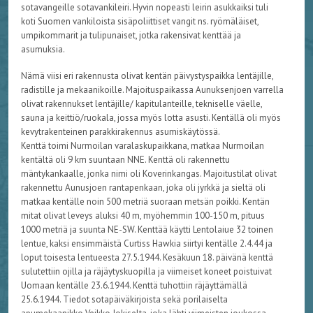
sotavangeille sotavankileiri. Hyvin nopeasti leirin asukkaiksi tuli
koti Suomen vankiloista sisäpoliittiset vangit ns. ryömäläiset,
umpikommarit ja tulipunaiset, jotka rakensivat kenttää ja
asumuksia.
Nämä viisi eri rakennusta olivat kentän päivystyspaikka lentäjille,
radistille ja mekaanikoille. Majoituspaikassa Aunuksenjoen varrella
olivat rakennukset lentäjille/ kapitulanteille, tekniselle väelle,
sauna ja keittiö/ruokala, jossa myös lotta asusti. Kentällä oli myös
kevytrakenteinen parakkirakennus asumiskäytössä.
Kenttä toimi Nurmoilan varalaskupaikkana, matkaa Nurmoilan
kentältä oli 9 km suuntaan NNE. Kenttä oli rakennettu
mäntykankaalle, jonka nimi oli Koverinkangas. Majoitustilat olivat
rakennettu Aunusjoen rantapenkaan, joka oli jyrkkä ja sieltä oli
matkaa kentälle noin 500 metriä suoraan metsän poikki. Kentän
mitat olivat leveys aluksi 40 m, myöhemmin 100-150 m, pituus
1000 metriä ja suunta NE-SW. Kenttää käytti Lentolaiue 32 toinen
lentue, kaksi ensimmäistä Curtiss Hawkia siirtyi kentälle 2.4.44 ja
loput toisesta lentueesta 27.5.1944. Kesäkuun 18. päivänä kenttä
sulutettiin ojilla ja räjäytyskuopilla ja viimeiset koneet poistuivat
Uomaan kentälle 23.6.1944. Kenttä tuhottiin räjäyttämällä
25.6.1944. Tiedot sotapäiväkirjoista sekä porilaiselta