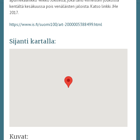
apumekaanikko Veikko Jokiselta, joka lähti viimeisten joukossa
kentältä kesäkuussa pois venäläisten jaloista. Katso linkki. JHe
2017.
https://www.is.fi/suomi100/art-2000005388499.html
Sijanti kartalla:
Kuvat: