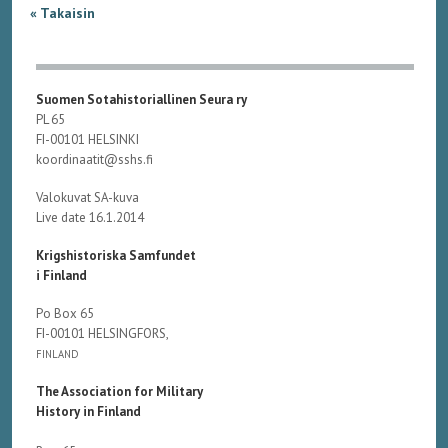
« Takaisin
Suomen Sotahistoriallinen Seura ry
PL 65
FI-00101 HELSINKI
koordinaatit@sshs.fi
Valokuvat SA-kuva
Live date 16.1.2014
Krigshistoriska Samfundet
i Finland
Po Box 65
FI-00101 HELSINGFORS,
FINLAND
The Association for Military
History in Finland