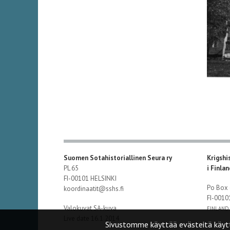
Suomen Sotahistoriallinen Seura ry
Krigshi
PL 65
i Finla
FI-00101 HELSINKI
Po Box
koordinaatit@sshs.fi
FI-001
Valokuvat SA-kuva
FINLAND
Live date 16.1.2014
Sivustomme käyttää evästeitä käyt