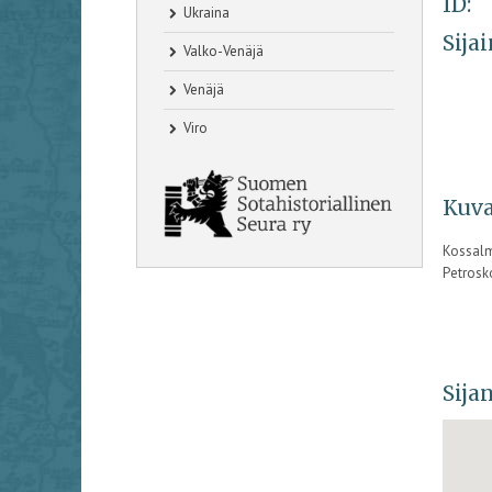
ID:
Ukraina
Sijai
Valko-Venäjä
Venäjä
Viro
Kuva
Kossalm
Petrosk
Sijan