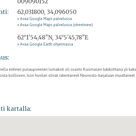
009090152
nti:
62,031800, 34,096050
» Avaa Google Maps palvelussa
» Avaa Google Maps palvelussa (streetview)
62°1'54,48"N, 34°5'45,78"E
» Avaa Google Earth ohjelmassa
us:
ella entinen punaupseerien lomakoti oli osasto Kuismasen tukikohtana yli kaksi
oista koilliseen. Ison huvilan olivat rakentaneet Neuvosto-karjalaan muuttanee
ti kartalla: