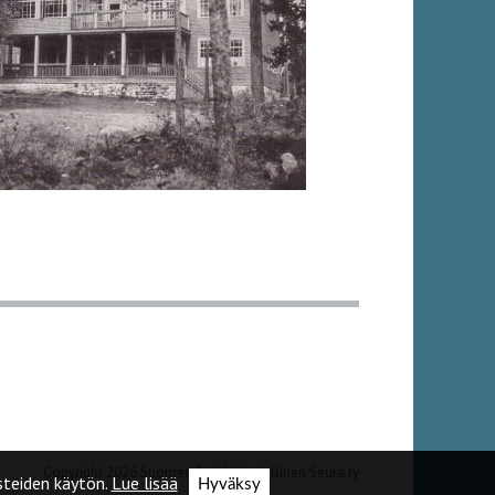
Copyright 2026 Suomen Sotahistoriallinen Seura ry
teiden käytön.
Lue lisää
Hyväksy