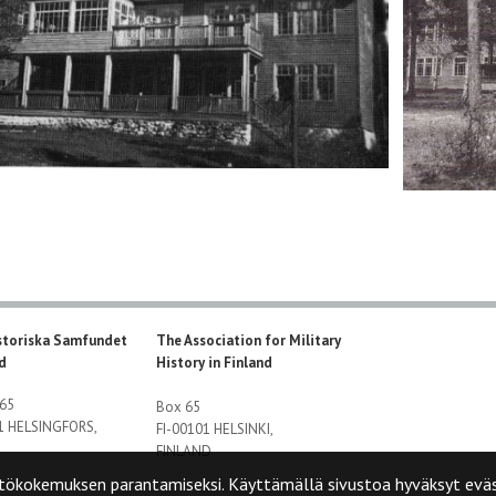
storiska Samfundet
The Association for Military
nd
History in Finland
 65
Box 65
01 HELSINGFORS,
FI-00101 HELSINKI,
FINLAND
tökokemuksen parantamiseksi. Käyttämällä sivustoa hyväksyt eväs