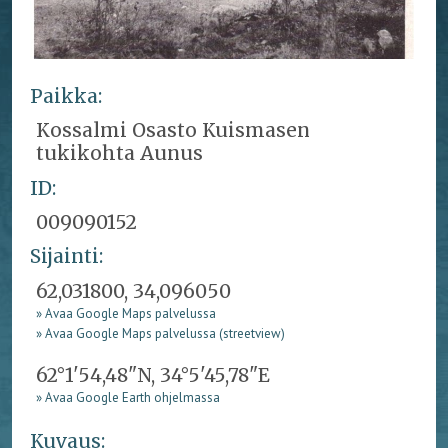
Paikka:
Kossalmi Osasto Kuismasen
tukikohta Aunus
ID:
009090152
Sijainti:
62,031800, 34,096050
» Avaa Google Maps palvelussa
» Avaa Google Maps palvelussa (streetview)
62°1'54,48"N, 34°5'45,78"E
» Avaa Google Earth ohjelmassa
Kuvaus: