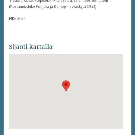
Tiedot / Kuvat Korpiselän Pitäjäseura, Vaienneet Temppelit
(Kustannusliike Pohjola ja Kumpp – Jyväskylä 1953)
MKe 2024
Sijanti kartalla: