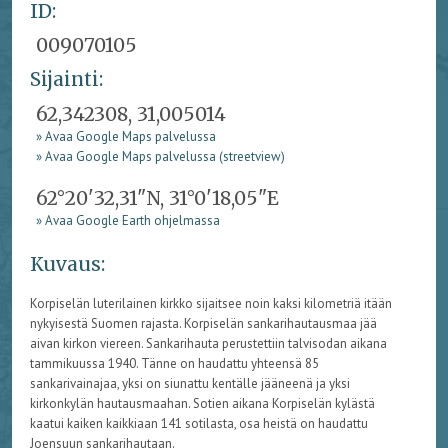
ID:
009070105
Sijainti:
62,342308, 31,005014
» Avaa Google Maps palvelussa
» Avaa Google Maps palvelussa (streetview)
62°20'32,31"N, 31°0'18,05"E
» Avaa Google Earth ohjelmassa
Kuvaus:
Korpiselän luterilainen kirkko sijaitsee noin kaksi kilometriä itään
nykyisestä Suomen rajasta. Korpiselän sankarihautausmaa jää
aivan kirkon viereen. Sankarihauta perustettiin talvisodan aikana
tammikuussa 1940. Tänne on haudattu yhteensä 85
sankarivainajaa, yksi on siunattu kentälle jääneenä ja yksi
kirkonkylän hautausmaahan. Sotien aikana Korpiselän kylästä
kaatui kaiken kaikkiaan 141 sotilasta, osa heistä on haudattu
Joensuun sankarihautaan.