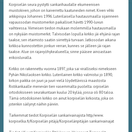
Korpiselän seura pystytti sankarihaudalle ekumeenisen
muistokiven, johon on kaiverrettu kaatuneiden nimet. Kiven vihki
arkkipiispa Johannes 1996. Luterilaisella hautausmaalla sijainneen
vapaussodan muistomerkin paikalliset hävitti 1990-luvun
vaihteessa. Viimeisen tiedon mukaan molemmilla hautausmailla
on nykyään muistomerkit. Talvisodan lopulla kirkko jäi ehjänä rajan
taakse, sen irtaimisto saatiin siirrettyä turvaan. Jatkosodan aikana
kirkkoa kunnostettiin jonkun verran, kunnes se jälleen jäi rajan
taakse. Alue on rajavyöhykealueella, sinne pääsee ainoastaan
erikoisluvalla.
Kirkko on rakennettu vuonna 1897, joka sai viralliseksi nimekseen
Pyhän Nikolaoksen kirkko. Luterilainen kirkko valmistui jo 1890,
kirkon paikka on juuri ja juuri vielä löydettävissä maastosta
Ristikankaalle menevän tien vasemmalta puolelta. orpiselän
ortodoksiseen seurakuntaan kuului 20 kylää, joissa oli 80 taloa.
Tämä ortodoksinen kirkko on ainut korpiselän kirkoista, joka on
jotenkin säilynyt näihin päiviin.
Tarkemmat tiedot Korpiselän sankarivainajista http/www.
korpiselka.fi/Korpiselän pitäjä/Korpiselänpitäjän sankarivainajat