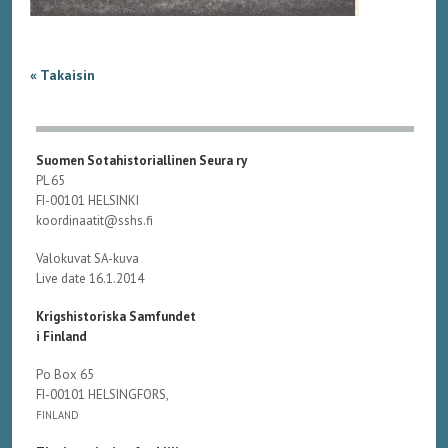
« Takaisin
Suomen Sotahistoriallinen Seura ry
PL 65
FI-00101 HELSINKI
koordinaatit@sshs.fi
Valokuvat SA-kuva
Live date 16.1.2014
Krigshistoriska Samfundet
i Finland
Po Box 65
FI-00101 HELSINGFORS,
FINLAND