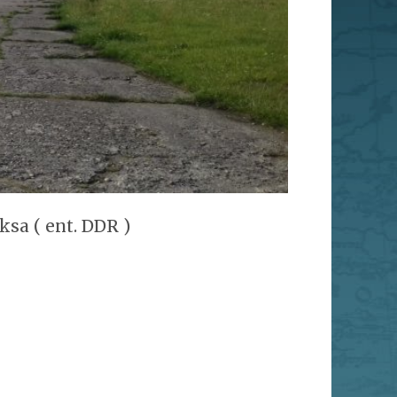
sa ( ent. DDR )