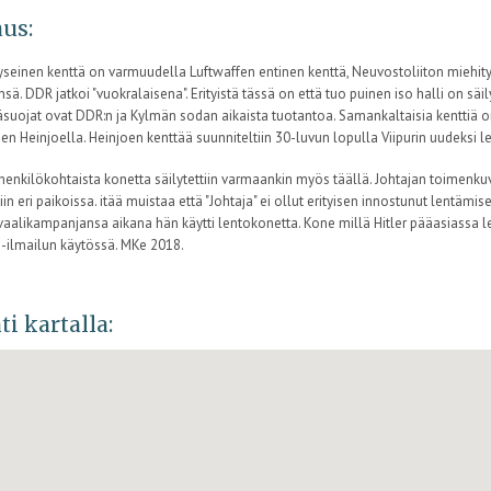
us:
seinen kenttä on varmuudella Luftwaffen entinen kenttä, Neuvostoliiton miehit
sä. DDR jatkoi "vuokralaisena". Erityistä tässä on että tuo puinen iso halli on säi
äsuojat ovat DDR:n ja Kylmän sodan aikaista tuotantoa. Samankaltaisia kenttiä on 
n Heinjoella. Heinjoen kenttää suunniteltiin 30-luvun lopulla Viipurin uudeksi le
 henkilökohtaista konetta säilytettiin varmaankin myös täällä. Johtajan toimenkuv
tiin eri paikoissa. itää muistaa että "Johtaja" ei ollut erityisen innostunut lentäm
 vaalikampanjansa aikana hän käytti lentokonetta. Kone millä Hitler pääasiassa l
li-ilmailun käytössä. MKe 2018.
ti kartalla: