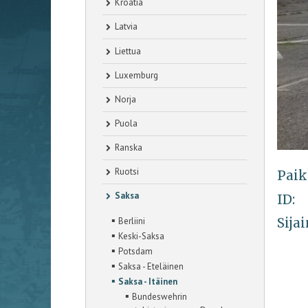
Kroatia
Latvia
Liettua
Luxemburg
Norja
Puola
Ranska
Ruotsi
Paik
Saksa
ID:
▪
Sijai
Berliini
▪
Keski-Saksa
▪
Potsdam
▪
Saksa - Eteläinen
▪
Saksa - Itäinen
▪
Bundeswehrin