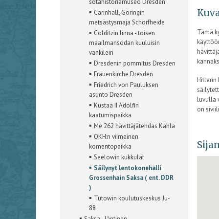
sotahistoriamuseo Dresden
▪
Kuva
Carinhall, Göringin
metsästysmaja Schorfheide
▪
Tämä ky
Colditzin linna - toisen
käyttöön
maailmansodan kuuluisin
hävittäj
vankileiri
kannakse
▪
Dresdenin pommitus Dresden
▪
Frauenkirche Dresden
Hitlerin
▪
Friedrich von Pauluksen
säilytet
asunto Dresden
luvulla
▪
Kustaa II Adolfin
on sivii
kaatumispaikka
▪
Me 262 hävittäjätehdas Kahla
▪
OKH:n viimeinen
Sijan
komentopaikka
▪
Seelowin kukkulat
▪
Säilynyt lentokonehalli
Grossenhain Saksa ( ent. DDR
)
▪
Tutowin koulutuskeskus Ju-
88
▪
Saksa - läntinen