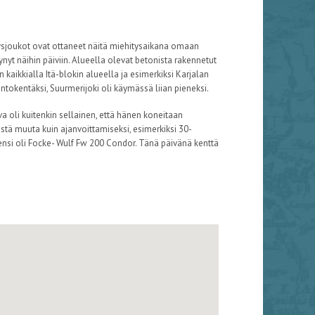
ysjoukot ovat ottaneet näitä miehitysaikana omaan
lynyt näihin päiviin. Alueella olevat betonista rakennetut
kaikkialla Itä-blokin alueella ja esimerkiksi Karjalan
ntokentäksi, Suurmerijoki oli käymässä liian pieneksi.
a oli kuitenkin sellainen, että hänen koneitaan
isestä muuta kuin ajanvoittamiseksi, esimerkiksi 30-
ensi oli Focke- Wulf Fw 200 Condor. Tänä päivänä kenttä