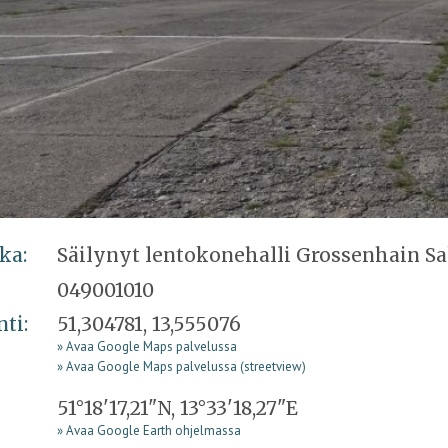
ka:
Säilynyt lentokonehalli Grossenhain Sak
049001010
nti:
51,304781, 13,555076
» Avaa Google Maps palvelussa
» Avaa Google Maps palvelussa (streetview)
51°18'17,21"N, 13°33'18,27"E
» Avaa Google Earth ohjelmassa